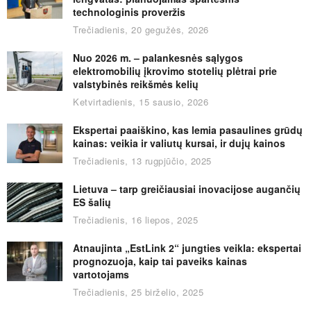
technologinis proveržis
Trečiadienis, 20 gegužės, 2026
Nuo 2026 m. – palankesnės sąlygos
elektromobilių įkrovimo stotelių plėtrai prie
valstybinės reikšmės kelių
Ketvirtadienis, 15 sausio, 2026
Ekspertai paaiškino, kas lemia pasaulines grūdų
kainas: veikia ir valiutų kursai, ir dujų kainos
Trečiadienis, 13 rugpjūčio, 2025
Lietuva – tarp greičiausiai inovacijose augančių
ES šalių
Trečiadienis, 16 liepos, 2025
Atnaujinta „EstLink 2“ jungties veikla: ekspertai
prognozuoja, kaip tai paveiks kainas
vartotojams
Trečiadienis, 25 birželio, 2025