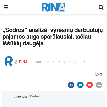
„Sodros“ analizė: vyresnių darbuotojų
pajamos auga sparčiausiai, tačiau
iššūkių daugėja
@
RINA
Antradienis, 25 lapkričio, 2025
0
Sodra
Autorius: