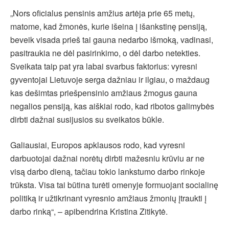
„Nors oficialus pensinis amžius artėja prie 65 metų,
matome, kad žmonės, kurie išeina į išankstinę pensiją,
beveik visada prieš tai gauna nedarbo išmoką, vadinasi,
pasitraukia ne dėl pasirinkimo, o dėl darbo netekties.
Sveikata taip pat yra labai svarbus faktorius: vyresni
gyventojai Lietuvoje serga dažniau ir ilgiau, o maždaug
kas dešimtas priešpensinio amžiaus žmogus gauna
negalios pensiją, kas aiškiai rodo, kad ribotos galimybės
dirbti dažnai susijusios su sveikatos būkle.
Galiausiai, Europos apklausos rodo, kad vyresni
darbuotojai dažnai norėtų dirbti mažesniu krūviu ar ne
visą darbo dieną, tačiau tokio lankstumo darbo rinkoje
trūksta. Visa tai būtina turėti omenyje formuojant socialinę
politiką ir užtikrinant vyresnio amžiaus žmonių įtraukti į
darbo rinką“, – apibendrina Kristina Zitikytė.