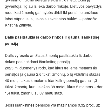
gyventojai ilgiau išlieka darbo rinkoje. Lietuvos pavyzdys
rodo, kad žmonių galimybės dirbti iki pensinio amžiaus
labai stipriai susijusios su sveikatos būkle“, – pabrėžia
Kristina Zitikytė.
Dalis pasitraukia iš darbo rinkos ir gauna išankstinę
pensiją
Dalis vyresnio amžiaus žmonių pasitraukia iš darbo
rinkos pasirinkdami išankstinę pensiją.
2025 m. duomenys rodo, kad likus trejiems metams iki
pensijos ją gauna 2,6 tūkst. žmonių, o jų vidutinis stažas
40 metų. Likus 4 metams išankstinę pensiją gauna 1,3
tūkst. žmonių, kurių stažas 38 metai, likus 5 metams – dar
1,4 tūkst. žmonių su 37 metų stažu.
„Nors išankstinės pensijos yra mažinamos 0,32 proc. už