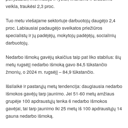
veikla, traukėsi 2,3 proc.
Tuo metu viešajame sektoriuje darbuotojų daugėjo 2,4
proc. Labiausiai padaugėjo sveikatos priežiūros
specialistų ir jų padėjėjų, mokytojų padėjėjų, socialinių
darbuotojų.
Nedarbo išmokų gavėjų skaičius taip pat liko stabilus: šių
metų rugsėjį nedarbo išmoką gavo 84,5 tūkstančio
žmonių, o 2024 m. rugsėjį – 84,9 tūkstančio.
Išsilaikė ir pastarųjų metų tendencija: daugiausia nedarbo
išmokos gavėjų tarp jaunimo. Jei 51-60 metų amžiaus
grupėje 100 apdraustųjų tenka 6 nedarbo išmokos
gavėjai, tai tarp jaunimo iki 25 metų iš 100 apdraustųjų 14
gauna nedarbo išmoką.