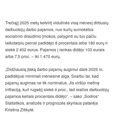
Trečiąjį 2025 metų ketvirtį vidutinės visą mėnesį dirbusių
darbuotojų darbo pajamos, nuo kurių sumokėtos
socialinio draudimo įmokos, palyginti su tuo pačiu
laikotarpiu pernai padidėjo 8 procentais arba 180 eurų ir
siekė 2 402 eurus. Pajamos į rankas didėjo 103 eurais
arba 7,5 proc. – iki 1 470 eurų.
„Didžiausią įtaką darbo pajamų augimui darė 2025 m.
padidėjusi minimali mėnesinė alga. Svarbu tai, kad
pajamų augimas ne tik nominalus. Jis viršijo metinę
infliaciją, kuri rugsėjį siekė 4 proc., tad realios darbuotojų
pajamos keliais procentais didėjo“, – sako „Sodros“
Statistikos, analizės ir prognozės skyriaus patarėja
Kristina Zitikytė.