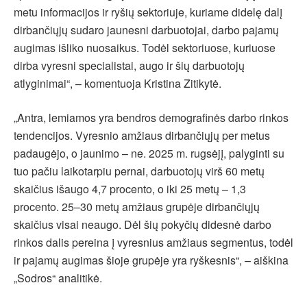
metu informacijos ir ryšių sektoriuje, kuriame didelę dalį
dirbančiųjų sudaro jaunesni darbuotojai, darbo pajamų
augimas išliko nuosaikus. Todėl sektoriuose, kuriuose
dirba vyresni specialistai, augo ir šių darbuotojų
atlyginimai“, – komentuoja Kristina Zitikytė.
„Antra, lemiamos yra bendros demografinės darbo rinkos
tendencijos. Vyresnio amžiaus dirbančiųjų per metus
padaugėjo, o jaunimo – ne. 2025 m. rugsėjį, palyginti su
tuo pačiu laikotarpiu pernai, darbuotojų virš 60 metų
skaičius išaugo 4,7 procento, o iki 25 metų – 1,3
procento. 25–30 metų amžiaus grupėje dirbančiųjų
skaičius visai neaugo. Dėl šių pokyčių didesnė darbo
rinkos dalis pereina į vyresnius amžiaus segmentus, todėl
ir pajamų augimas šioje grupėje yra ryškesnis“, – aiškina
„Sodros“ analitikė.