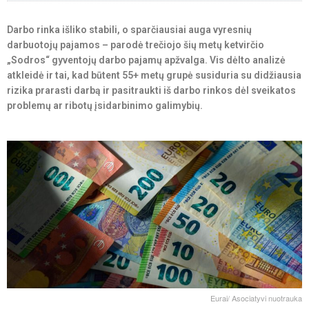
Darbo rinka išliko stabili, o sparčiausiai auga vyresnių
darbuotojų pajamos – parodė trečiojo šių metų ketvirčio
„Sodros“ gyventojų darbo pajamų apžvalga. Vis dėlto analizė
atkleidė ir tai, kad būtent 55+ metų grupė susiduria su didžiausia
rizika prarasti darbą ir pasitraukti iš darbo rinkos dėl sveikatos
problemų ar ribotų įsidarbinimo galimybių.
Eurai/ Asociatyvi nuotrauka