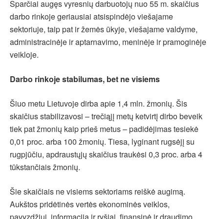
Sparčiai augęs vyresnių darbuotojų nuo 55 m. skaičius
darbo rinkoje geriausiai atsispindėjo viešajame
sektoriuje, taip pat ir žemės ūkyje, viešajame valdyme,
administracinėje ir aptarnavimo, meninėje ir pramoginėje
veikloje.
Darbo rinkoje stabilumas, bet ne visiems
Šiuo metu Lietuvoje dirba apie 1,4 mln. žmonių. Šis
skaičius stabilizavosi – trečiąjį metų ketvirtį dirbo beveik
tiek pat žmonių kaip prieš metus – padidėjimas tesiekė
0,01 proc. arba 100 žmonių. Tiesa, lyginant rugsėjį su
rugpjūčiu, apdraustųjų skaičius traukėsi 0,3 proc. arba 4
tūkstančiais žmonių.
Šie skaičiais ne visiems sektoriams reiškė augimą.
Aukštos pridėtinės vertės ekonominės veiklos,
pavyzdžiui, informacija ir ryšiai, finansinė ir draudimo