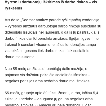
Vyresnių darbuotojų iškritimas iš darbo rinkos – vis
ryškesnis
Vis dėlto „Sodros“ analizė parodė ryškėjančią tendenciją
– vyresnio amžiaus darbuotojai darbo rinkoje susiduria su
didesniais iššūkiais nei jaunesni, o dalis jų pasitraukia iš
darbo rinkos dar iki pensinio amžiaus. Ilgėjant gyvenimo
trukmei ir senstant visuomenei, šios tendencijos tampa
vis reikšmingesnės tiek darbo rinkai, tiek socialinio
draudimo sistemai.
Nuo 55 metų amžiaus dirbančiųjų dalis mažėja, o
pajamas vis dažniau pakeičia socialinės išmokos –
negalios pensijos arba nedarbo draudimo išmokos.
55-mečių grupėje apie 30 tūkst. žmonių dirba, tačiau 5,4
tūkst. jau nedirba – dauguma jų gauna negalios arba
nedarbo išmokas. 60-mečių grupėje dirbančiųjų dar