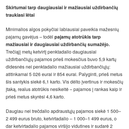
Skirtumai tarp daugiausiai ir mažiausiai uždirbančių
traukiasi lėtai
Minimalios algos pokyčiai labiausiai paveikia mažesnių
pajamų gavėjus – todėl
pajamų atotrūkis tarp
mažiausiai ir daugiausiai uždirbančių sumažėjo.
Trečiąjį metų ketvirtį penktadalio daugiausiai
uždirbančiųjų pajamos prieš mokesčius buvo 5,9 kartų
didesnės nei penktadalio mažiausiai uždirbančiųjų:
atitinkamai 5 026 eurai ir 854 eurai. Palyginti, prieš metus
šis santykis siekė 6,1 karto. Vis dėlto įvertinus ir mokesčių
įtaką, realus atotrūkis nesikeitė – pajamos į rankas kaip ir
prieš metus skyrėsi 4,6 karto.
Daugiau nei trečdalio apdraustųjų pajamos siekė 1 500–
2 499 eurus bruto, ketvirtadalio – 1 000–1 499 eurus, o
dar ketvirtadalio pajamos viršijo vidutines ir sudarė 2