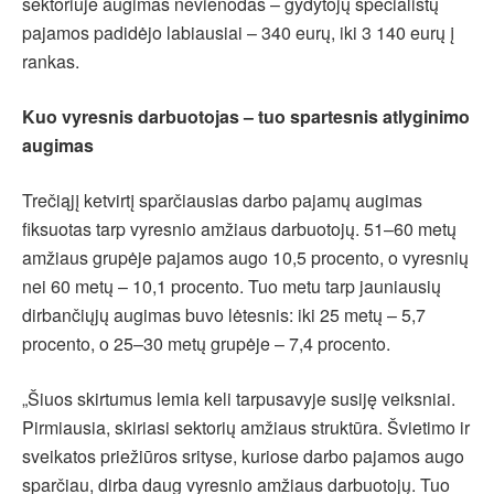
sektoriuje augimas nevienodas – gydytojų specialistų
pajamos padidėjo labiausiai – 340 eurų, iki 3 140 eurų į
rankas.
Kuo vyresnis darbuotojas – tuo spartesnis atlyginimo
augimas
Trečiąjį ketvirtį sparčiausias darbo pajamų augimas
fiksuotas tarp vyresnio amžiaus darbuotojų. 51–60 metų
amžiaus grupėje pajamos augo 10,5 procento, o vyresnių
nei 60 metų – 10,1 procento. Tuo metu tarp jauniausių
dirbančiųjų augimas buvo lėtesnis: iki 25 metų – 5,7
procento, o 25–30 metų grupėje – 7,4 procento.
„Šiuos skirtumus lemia keli tarpusavyje susiję veiksniai.
Pirmiausia, skiriasi sektorių amžiaus struktūra. Švietimo ir
sveikatos priežiūros srityse, kuriose darbo pajamos augo
sparčiau, dirba daug vyresnio amžiaus darbuotojų. Tuo