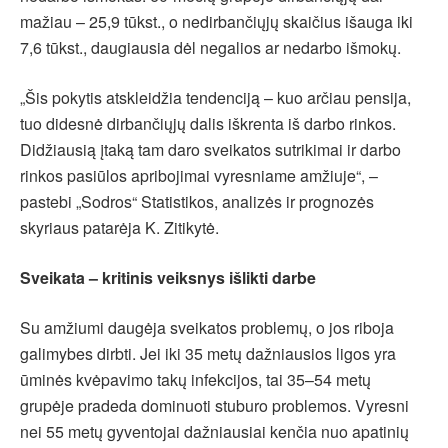
mažiau – 25,9 tūkst., o nedirbančiųjų skaičius išauga iki
7,6 tūkst., daugiausia dėl negalios ar nedarbo išmokų.
„Šis pokytis atskleidžia tendenciją – kuo arčiau pensija,
tuo didesnė dirbančiųjų dalis iškrenta iš darbo rinkos.
Didžiausią įtaką tam daro sveikatos sutrikimai ir darbo
rinkos pasiūlos apribojimai vyresniame amžiuje“, –
pastebi „Sodros“ Statistikos, analizės ir prognozės
skyriaus patarėja K. Zitikytė.
Sveikata – kritinis veiksnys išlikti darbe
Su amžiumi daugėja sveikatos problemų, o jos riboja
galimybes dirbti. Jei iki 35 metų dažniausios ligos yra
ūminės kvėpavimo takų infekcijos, tai 35–54 metų
grupėje pradeda dominuoti stuburo problemos. Vyresni
nei 55 metų gyventojai dažniausiai kenčia nuo apatinių