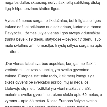
nugaros dalies skausmų, nervų šaknelių sutrikimų, diskų
ligų ir hipertenzinės širdies ligos.
Vyresni žmonės serga ne tik dažniau, bet ir ilgiau, o ligos
trukmė dažnai priklauso nuo sektoriaus, kuriame dirbama.
Pavyzdžiui, žemės ūkyje vienas ligos atvejis vidutiniškai
trunka beveik 19 dienų, statybose – beveik 17 dienų. Tuo
metu švietimo ar informacijos ir ryšių srityse sergama apie
11 dienų.
„Dar vienas labai svarbus aspektas, kurį galime išskirti
vertindami Lietuvos situaciją, yra sveiko gyvenimo
trukmė. Europos statistika rodo, kiek metų žmogus gali
tikėtis gyventi be sveikatos apribojimų ar negalios.
Lietuvoje šių metų rodikliai yra vieni mažiausių ES:
moterims sveiko gyvenimo trukmė siekia apie 62 metus, o
vyrams – apie 58 metus. Kitose Europos šalyse sveiko
gyvenimo trukmė neretai siekia ir 70 metų, todėl jų