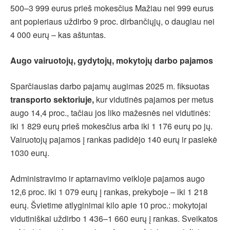
500–3 999 eurus prieš mokesčius Mažiau nei 999 eurus
ant popieriaus uždirbo 9 proc. dirbančiųjų, o daugiau nei
4 000 eurų – kas aštuntas.
Augo vairuotojų, gydytojų, mokytojų darbo pajamos
Sparčiausias darbo pajamų augimas 2025 m. fiksuotas
transporto sektoriuje,
kur vidutinės pajamos per metus
augo 14,4 proc., tačiau jos liko mažesnės nei vidutinės:
iki 1 829 eurų prieš mokesčius arba iki 1 176 eurų po jų.
Vairuotojų pajamos į rankas padidėjo 140 eurų ir pasiekė
1030 eurų.
Administravimo ir aptarnavimo veikloje pajamos augo
12,6 proc. iki 1 079 eurų į rankas, prekyboje – iki 1 218
eurų. Švietime atlyginimai kilo apie 10 proc.: mokytojai
vidutiniškai uždirbo 1 436–1 660 eurų į rankas. Sveikatos