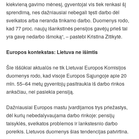
kiekvieną gavimo mėnesį, gyventojai vis tiek renkasi šį
sprendimą, nes dažniausiai nebegali tęsti darbo dėl
sveikatos arba neranda tinkamo darbo. Duomenys rodo,
kad 77 proc. naujų išankstinės pensijos gavėjų prieš tai
yra gavę nedarbo išmoką“, – pastebi Kristina Zitikytė.
Europos kontekstas: Lietuva ne išimtis
Šie iššūkiai aktualūs ne tik Lietuvai Europos Komisijos
duomenys rodo, kad visoje Europos Sąjungoje apie 20
mln. 55–64 metų gyventojų pasitraukia iš darbo rinkos
anksčiau, nei pasiekia pensiją.
Dažniausiai Europos mastu įvardijamos trys priežastys,
dėl kurių nebedalyvaujama darbo rinkoje: pensijų
taisyklės, sveikatos problemos ir lankstesnio darbo
poreikis. Lietuvos duomenys šias tendencijas patvirtina.