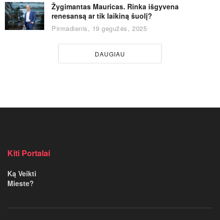
Žygimantas Mauricas. Rinka išgyvena
renesansą ar tik laikiną šuolį?
Pirmadienis, 19 gegužės, 2025
DAUGIAU
Kiti Portalai
Ką Veikti
Mieste?