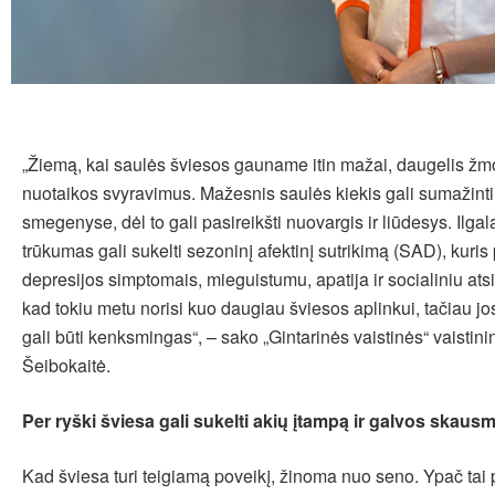
„Žiemą, kai saulės šviesos gauname itin mažai, daugelis žmo
nuotaikos svyravimus. Mažesnis saulės kiekis gali sumažinti 
smegenyse, dėl to gali pasireikšti nuovargis ir liūdesys. Ilga
trūkumas gali sukelti sezoninį afektinį sutrikimą (SAD), kuris
depresijos simptomais, mieguistumu, apatija ir socialiniu atsi
kad tokiu metu norisi kuo daugiau šviesos aplinkui, tačiau jos
gali būti kenksmingas“, – sako „Gintarinės vaistinės“ vaistin
Šeibokaitė.
Per ryški šviesa gali sukelti akių įtampą ir galvos skaus
Kad šviesa turi teigiamą poveikį, žinoma nuo seno. Ypač ta