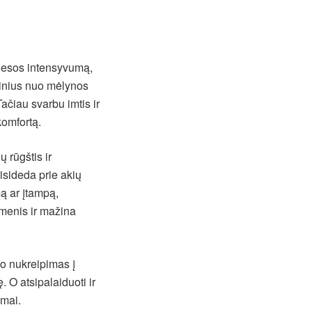
viesos intensyvumą,
kinius nuo mėlynos
Tačiau svarbu imtis ir
komfortą.
 rūgštis ir
risideda prie akių
ą ar įtampą,
umenis ir mažina
io nukreipimas į
 O atsipalaiduoti ir
imai.