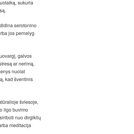
uotaiką, sukuria
są.
adidina serotonino
arba jos pernelyg
nuovargį, galvos
stresą ar nerimą,
genys nuolat
są, kad šventinis
tūralioje šviesoje,
po ilgo buvimo
riboti nuo dirgiklių
 arba meditacija