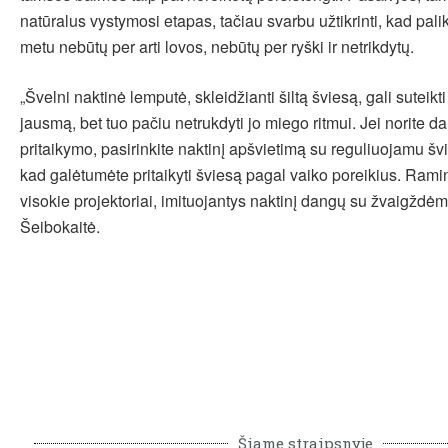
natūralus vystymosi etapas, tačiau svarbu užtikrinti, kad pali
metu nebūtų per arti lovos, nebūtų per ryški ir netrikdytų.
„Švelni naktinė lemputė, skleidžianti šiltą šviesą, gali suteik
jausmą, bet tuo pačiu netrukdyti jo miego ritmui. Jei norite d
pritaikymo, pasirinkite naktinį apšvietimą su reguliuojamu š
kad galėtumėte pritaikyti šviesą pagal vaiko poreikius. Ramina
visokie projektoriai, imituojantys naktinį dangų su žvaigždėm
Šeibokaitė.
Šiame straipsnyje