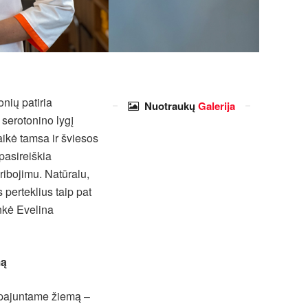
nių patiria
Nuotraukų
Galerija
serotonino lygį
laikė tamsa ir šviesos
 pasireiškia
ribojimu. Natūralu,
 perteklius taip pat
inkė Evelina
mą
i pajuntame žiemą –