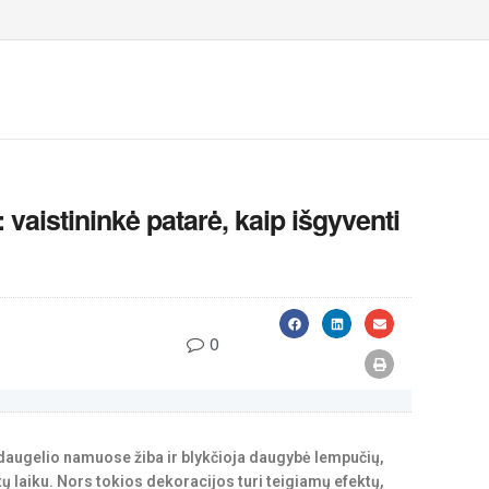
: vaistininkė patarė, kaip išgyventi
0
k daugelio namuose žiba ir blykčioja daugybė lempučių,
ų laiku. Nors tokios dekoracijos turi teigiamų efektų,