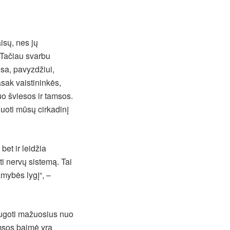
isų, nes jų
 Tačiau svarbu
esa, pavyzdžiui,
sak vaistininkės,
o šviesos ir tamsos.
uoti mūsų cirkadinį
et ir leidžia
ti nervų sistemą. Tai
amybės lygį“, –
augoti mažuosius nuo
amsos baimė yra