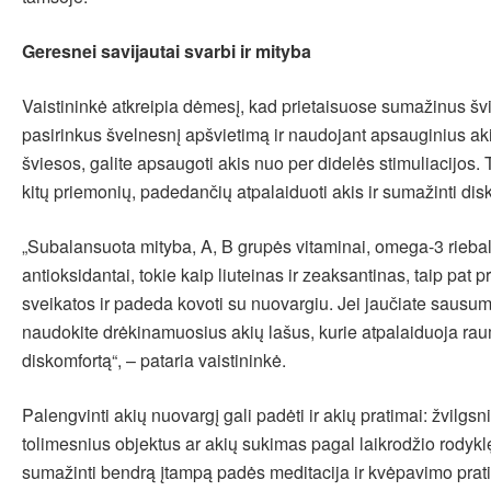
Geresnei savijautai svarbi ir mityba
Vaistininkė atkreipia dėmesį, kad prietaisuose sumažinus š
pasirinkus švelnesnį apšvietimą ir naudojant apsauginius a
šviesos, galite apsaugoti akis nuo per didelės stimuliacijos. 
kitų priemonių, padedančių atpalaiduoti akis ir sumažinti dis
„Subalansuota mityba, A, B grupės vitaminai, omega-3 riebalų
antioksidantai, tokie kaip liuteinas ir zeaksantinas, taip pat p
sveikatos ir padeda kovoti su nuovargiu. Jei jaučiate sausum
naudokite drėkinamuosius akių lašus, kurie atpalaiduoja ra
diskomfortą“, – pataria vaistininkė.
Palengvinti akių nuovargį gali padėti ir akių pratimai: žvilgsn
tolimesnius objektus ar akių sukimas pagal laikrodžio rodyklę.
sumažinti bendrą įtampą padės meditacija ir kvėpavimo prat