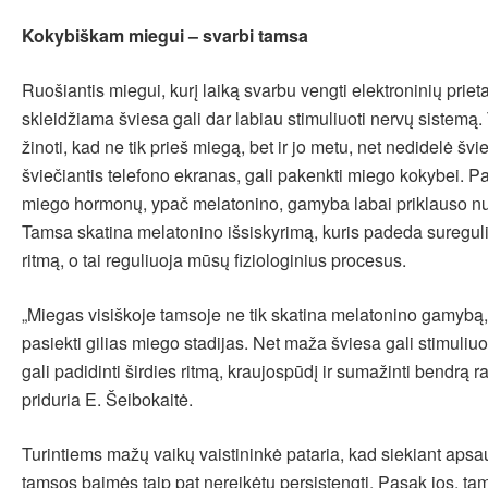
Kokybiškam miegui – svarbi tamsa
Ruošiantis miegui, kurį laiką svarbu vengti elektroninių prieta
skleidžiama šviesa gali dar labiau stimuliuoti nervų sistemą.
žinoti, kad ne tik prieš miegą, bet ir jo metu, net nedidelė švi
šviečiantis telefono ekranas, gali pakenkti miego kokybei. Pa
miego hormonų, ypač melatonino, gamyba labai priklauso nu
Tamsa skatina melatonino išsiskyrimą, kuris padeda sureguli
ritmą, o tai reguliuoja mūsų fiziologinius procesus.
„Miegas visiškoje tamsoje ne tik skatina melatonino gamybą, b
pasiekti gilias miego stadijas. Net maža šviesa gali stimuliuo
gali padidinti širdies ritmą, kraujospūdį ir sumažinti bendrą r
priduria E. Šeibokaitė.
Turintiems mažų vaikų vaistininkė pataria, kad siekiant aps
tamsos baimės taip pat nereikėtų persistengti. Pasak jos, t