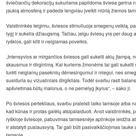
šviečiančių dekoracijų sukuriama papildoma šviesa gerina n
jaukią atmosferą ir padeda lengviau įveikti niūrią žiemos tam
Vaistininkės teigimu, šviesos stimuliuoja smegenų veiklą, p
lygį ir sukelia džiaugsmą. Tačiau, jeigu šviesų yra per daug 
ryškios, gali kilti ir neigiamas poveikis.
„Intensyvios ar mirgančios šviesos gali sukelti akių įtampą, 
skausmus ir dirginimą. Kai kuriems žmonėms tai gali sukelti 
turėti neigiamų pasekmių dėmesingumui ir miegui, nes sme
susiduria su vizualiniais dirgikliais. Todėl svarbu rasti balan
apšvietimas būtų malonus, o ne pernelyg įkyrus“, – sako ji.
Po šviesos pertekliaus, svarbu praleisti laiko tamsoje arba na
kad kūnas ir protas galėtų atsipalaiduoti. Anot vaistininkės, 
ryškioje šviesoje, pabuvimas tamsesnėje aplinkoje leidžia atsi
ir atstatyti pusiausvyrą. Tai gali būti pasivaikščiojimas lauke
tamsoje.