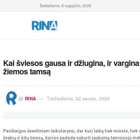
Šeštadienis, 8 rugpjūčio, 2026
Kai šviesos gausa ir džiugina, ir vargina
žiemos tamsą
@
RINA
Trečiadienis, 22 sausio, 2025
Pasibaigus šventiniam laikotarpiui, dar kurį laiką tiek mieste, tie
žvakių ir kitų šviesų, kurios padeda sukurti jaukumą tamsiuoju met