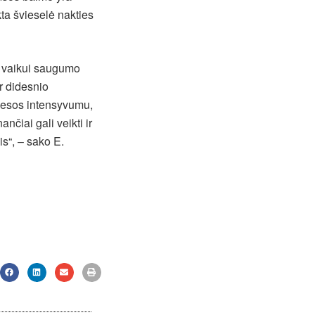
kta švieselė nakties
ti vaikui saugumo
ar didesnio
viesos intensyvumu,
nčiai gali veikti ir
is“, – sako E.