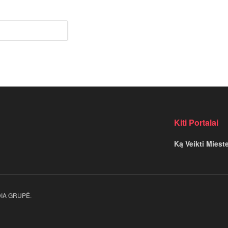
U
Kiti Portalai
Ką Veikti Miest
EDIA GRUPĖ
.