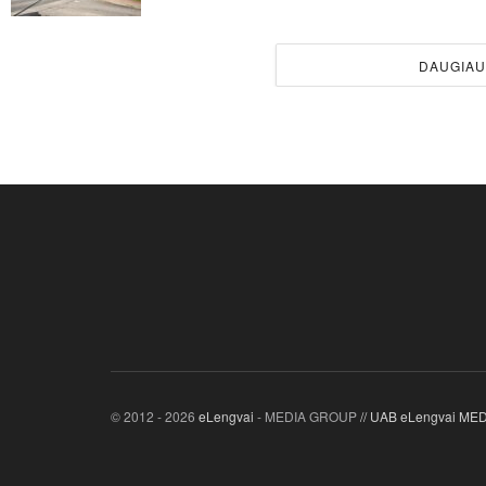
DAUGIA
© 2012 - 2026
eLengvai
- MEDIA GROUP
// UAB eLengvai M