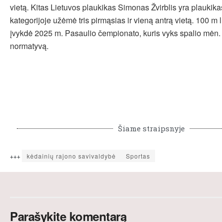
vietą. Kitas Lietuvos plaukikas Simonas Žvirblis yra plaukik
kategorijoje užėmė tris pirmąsias ir vieną antrą vietą. 100 m l. 
įvykdė 2025 m. Pasaulio čempionato, kuris vyks spalio mėn.
normatyvą.
Šiame straipsnyje
+++
kėdainių rajono savivaldybė
Sportas
Parašykite komentarą