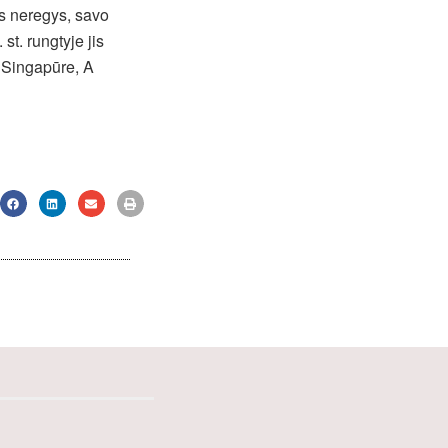
as neregys, savo
st. rungtyje jis
 Singapūre, A