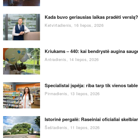
Kada buvo geriausias laikas pradėti verslą
Ketvirtadienis, 16 liepos, 2026
Kriukams – 440: kai bendrystė augina saug
Antradienis, 14 liepos, 2026
Specialistai įspėja: riba tarp tik vienos tabl
Pirmadienis, 13 liepos, 2026
Istorinė pergalė: Raseiniai oficialiai skelb
Šeštadienis, 11 liepos, 2026