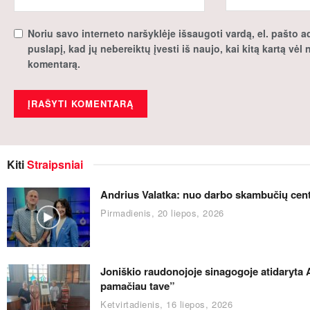
Noriu savo interneto naršyklėje išsaugoti vardą, el. pašto ad
puslapį, kad jų nebereiktų įvesti iš naujo, kai kitą kartą vėl
komentarą.
Kiti
Straipsniai
Andrius Valatka: nuo darbo skambučių centre
Pirmadienis, 20 liepos, 2026
Joniškio raudonojoje sinagogoje atidaryta 
pamačiau tave”
Ketvirtadienis, 16 liepos, 2026