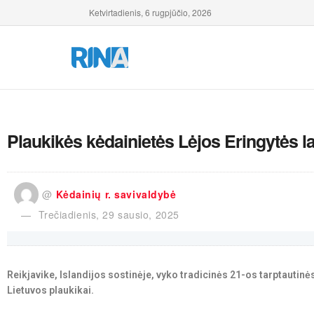
Ketvirtadienis, 6 rugpjūčio, 2026
Plaukikės kėdainietės Lėjos Eringytės l
@
Kėdainių r. savivaldybė
Trečiadienis, 29 sausio, 2025
Reikjavike, Islandijos sostinėje, vyko tradicinės 21-os tarptautin
Lietuvos plaukikai.