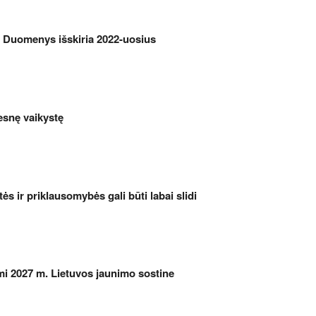
? Duomenys išskiria 2022-uosius
esnę vaikystę
etės ir priklausomybės gali būti labai slidi
iami 2027 m. Lietuvos jaunimo sostine