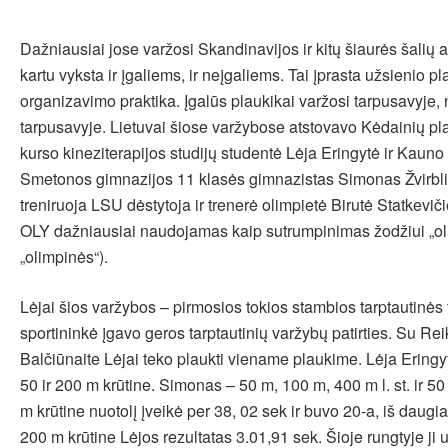
Dažniausiai jose varžosi Skandinavijos ir kitų šiaurės šalių a
kartu vyksta ir įgaliems, ir neįgaliems. Tai įprasta užsienio p
organizavimo praktika. Įgalūs plaukikai varžosi tarpusavyje, 
tarpusavyje. Lietuvai šiose varžybose atstovavo Kėdainių p
kurso kineziterapijos studijų studentė Lėja Eringytė ir Kaun
Smetonos gimnazijos 11 klasės gimnazistas Simonas Žvirbli
treniruoja LSU dėstytoja ir trenerė olimpietė Birutė Statkevi
OLY dažniausiai naudojamas kaip sutrumpinimas žodžiui „ol
„olimpinės“).
Lėjai šios varžybos – pirmosios tokios stambios tarptautinės
sportininkė įgavo geros tarptautinių varžybų patirties. Su Re
Balčiūnaite Lėjai teko plaukti viename plaukime. Lėja Ering
50 ir 200 m krūtine. Simonas – 50 m, 100 m, 400 m l. st. ir 5
m krūtine nuotolį įveikė per 38, 02 sek ir buvo 20-a, iš daugi
200 m krūtine Lėjos rezultatas 3.01,91 sek. Šioje rungtyje ji