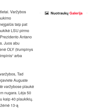
tletai. Varžybos
Nuotraukų
Galerija
laukimo
neįgalūs taip pat
laukikė LSU pirmo
o Prezidento Antano
s. Juos abu
čienė OLY (trumpinys
impinis“ arba
 varžybos, Tad
ikjaviete Auguste
ytė varžybose plaukė
0 m nugara. Lėja 50
au kaip 40 plaukikių.
 užėmė 13-ą