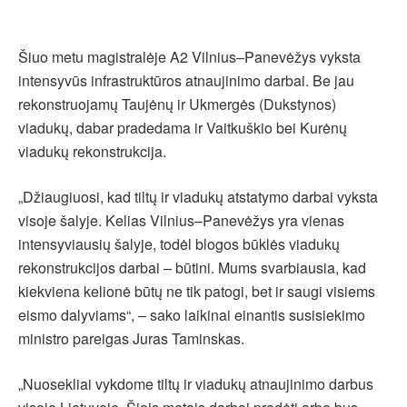
Šiuo metu magistralėje A2 Vilnius–Panevėžys vyksta
intensyvūs infrastruktūros atnaujinimo darbai. Be jau
rekonstruojamų Taujėnų ir Ukmergės (Dukstynos)
viadukų, dabar pradedama ir Vaitkuškio bei Kurėnų
viadukų rekonstrukcija.
„Džiaugiuosi, kad tiltų ir viadukų atstatymo darbai vyksta
visoje šalyje. Kelias Vilnius–Panevėžys yra vienas
intensyviausių šalyje, todėl blogos būklės viadukų
rekonstrukcijos darbai – būtini. Mums svarbiausia, kad
kiekviena kelionė būtų ne tik patogi, bet ir saugi visiems
eismo dalyviams“, – sako laikinai einantis susisiekimo
ministro pareigas Juras Taminskas.
„Nuosekliai vykdome tiltų ir viadukų atnaujinimo darbus