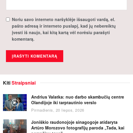
Noriu savo interneto naršyklėje išsaugoti vardą, el.
pašto adresą ir interneto puslapį, kad jų nebereiktų
įvesti iš naujo, kai kitą kartą vėl norėsiu parašyti
komentarą.
Kiti
Straipsniai
Andrius Valatka: nuo darbo skambučių centre
Olandijoje iki tarptautinio verslo
Pirmadienis, 20 liepos, 2026
Joniškio raudonojoje sinagogoje atidaryta
Artūro Morozovo fotografijų paroda „Tada, kai