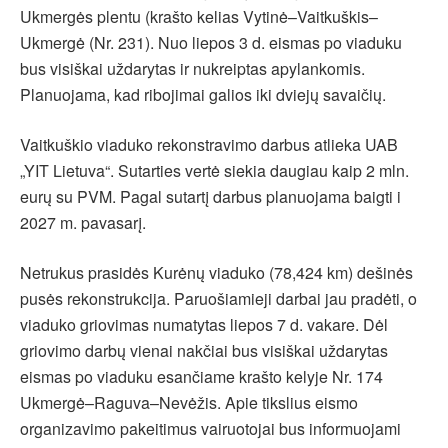
Ukmergės plentu (krašto kelias Vytinė–Vaitkuškis–
Ukmergė (Nr. 231). Nuo liepos 3 d. eismas po viaduku
bus visiškai uždarytas ir nukreiptas apylankomis.
Planuojama, kad ribojimai galios iki dviejų savaičių.
Vaitkuškio viaduko rekonstravimo darbus atlieka UAB
„YIT Lietuva“. Sutarties vertė siekia daugiau kaip 2 mln.
eurų su PVM. Pagal sutartį darbus planuojama baigti i
2027 m. pavasarį.
Netrukus prasidės Kurėnų viaduko (78,424 km) dešinės
pusės rekonstrukcija. Paruošiamieji darbai jau pradėti, o
viaduko griovimas numatytas liepos 7 d. vakare. Dėl
griovimo darbų vienai nakčiai bus visiškai uždarytas
eismas po viaduku esančiame krašto kelyje Nr. 174
Ukmergė–Raguva–Nevėžis. Apie tikslius eismo
organizavimo pakeitimus vairuotojai bus informuojami