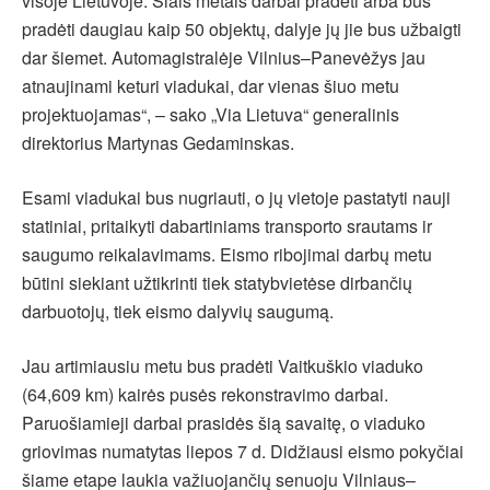
visoje Lietuvoje. Šiais metais darbai pradėti arba bus
pradėti daugiau kaip 50 objektų, dalyje jų jie bus užbaigti
dar šiemet. Automagistralėje Vilnius–Panevėžys jau
atnaujinami keturi viadukai, dar vienas šiuo metu
projektuojamas“, – sako „Via Lietuva“ generalinis
direktorius Martynas Gedaminskas.
Esami viadukai bus nugriauti, o jų vietoje pastatyti nauji
statiniai, pritaikyti dabartiniams transporto srautams ir
saugumo reikalavimams. Eismo ribojimai darbų metu
būtini siekiant užtikrinti tiek statybvietėse dirbančių
darbuotojų, tiek eismo dalyvių saugumą.
Jau artimiausiu metu bus pradėti Vaitkuškio viaduko
(64,609 km) kairės pusės rekonstravimo darbai.
Paruošiamieji darbai prasidės šią savaitę, o viaduko
griovimas numatytas liepos 7 d. Didžiausi eismo pokyčiai
šiame etape laukia važiuojančių senuoju Vilniaus–