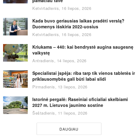
pamačiau tave”
Ketvirtadienis, 16 liepos, 2026
Kada buvo geriausias laikas pradėti verslą?
Duomenys išskiria 2022-uosius
Ketvirtadienis, 16 liepos, 2026
Kriukams – 440: kai bendrystė augina saugesnę
vaikystę
Antradienis, 14 liepos, 2026
Specialistai įspėja: riba tarp tik vienos tabletės ir
priklausomybės gali būti labai slidi
Pirmadienis, 13 liepos, 2026
Istorinė pergalė: Raseiniai oficialiai skelbiami
2027 m. Lietuvos jaunimo sostine
Šeštadienis, 11 liepos, 2026
DAUGIAU