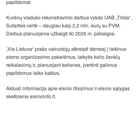
papildomai.
Kurėnų viaduko rekonstravimo darbus vykdo UAB „Tilsta“.
Sutarties vertė – daugiau kaip 2,2 mln. eurų su PVM.
Darbus planuojama užbaigti iki 2026 m. pabaigos.
„Via Lietuva“ prašo vairuotojų atkreipti dėmesį į laikinus
eismo organizavimo pakeitimus, laikytis kelio ženklų
reikalavimų ir, planuojant keliones, įvertinti galimus
papildomus laiko kaštus
.
Aktuali informacija apie eismo ribojimus ir eismo sąlygas
skelbiama eismoinfo.lt.