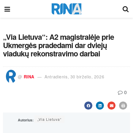
„Via Lietuva“: A2 magistralėje prie
Ukmergės pradedami dar dviejų
viadukų rekonstravimo darbai
@
RINA
Antradienis, 30 birželio, 2026
0
„Via Lietuva“
Autorius: