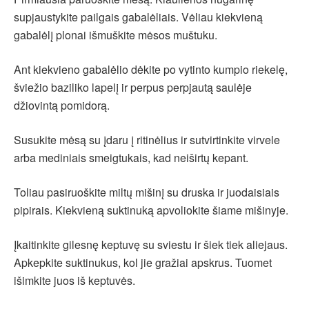
supjaustykite pailgais gabalėliais. Vėliau kiekvieną
gabalėlį plonai išmuškite mėsos muštuku.
Ant kiekvieno gabalėlio dėkite po vytinto kumpio riekelę,
šviežio baziliko lapelį ir perpus perpjautą saulėje
džiovintą pomidorą.
Susukite mėsą su įdaru į ritinėlius ir sutvirtinkite virvele
arba mediniais smeigtukais, kad neiširtų kepant.
Toliau pasiruoškite miltų mišinį su druska ir juodaisiais
pipirais. Kiekvieną suktinuką apvoliokite šiame mišinyje.
Įkaitinkite gilesnę keptuvę su sviestu ir šiek tiek aliejaus.
Apkepkite suktinukus, kol jie gražiai apskrus. Tuomet
išimkite juos iš keptuvės.