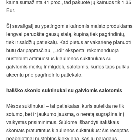
kaina sumažinta 41 proc., tad pakuotė jų kainuos tik 1,35
Eur.
Šį savaitgalį su ypatingomis kainomis maisto produktams
lengvai paruošite gausų stalą, kupiną tiek pagrindinių,
tiek ir saldžių patiekalų. Kad pietus ar vakarienę planuoti
būtų dar paprasčiau, „Lidl“ ekspertai rekomenduoja
nustebinti artimuosius kiaulienos suktinukais su
gaiviomis morkų ir migdolų salotomis, kurios taps puikiu
akcentu prie pagrindinio patiekalo.
Itališko skonio suktinukai su gaiviomis salotomis
Mėsos suktinukai – tai patiekalas, kuris suteikia ne tik
sotumo, bet ir jaukumo jausmą, o neretą sugrąžina ir į
vaikystės prisiminimus. Siūlome išbandyti itališkais
skoniais praturtintus kiaulienos suktinukus: šis receptas
neabejotinai nustebins kiekvieną, kas jų paragaus.