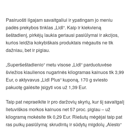
Pasiruošti ilgajam savaitgaliui ir ypatingam jo meniu
padės prekybos tinklas „Lidl“. Kaip ir kiekvieną
šeštadienį, pirkėjų laukia geriausi pasiūlymai ir akcijos,
kurios leidžia kokybiškais produktais mėgautis ne tik
dažniau, bet ir pigiau.
„Superšeštadienio“ metu visose „Lidl“ parduotuvėse
šviežios kiaulienos nugarinės kilogramas kainuos tik 3,99
Eur, o aktyvavus „Lidl Plus“ kuponą, 170 g sviesto
pakuotę galėsite įsigyti vos už 1,39 Eur.
Taip pat nepraeikite ir pro daržovių skyrių, kur šį savaitgalį
lietuviškos morkos kainuos net 57 proc. pigiau – už
kilogramą mokėsite tik 0,29 Eur. Riešutų mėgėjai taip pat
ras puikų pasiūlymą: skrudintų ir sūdytų migdolų „Alesto“