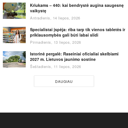
Kriukams – 440: kai bendrystė augina saugesnę
vaikystę
Antradienis, 14 liepos, 2026
Specialistai įspėja: riba tarp tik vienos tabletės ir
priklausomybės gali būti labai slidi
Pirmadienis, 13 liepos, 2026
Istorinė pergalė: Raseiniai oficialiai skelbiami
2027 m. Lietuvos jaunimo sostine
Šeštadienis, 11 liepos, 2026
DAUGIAU