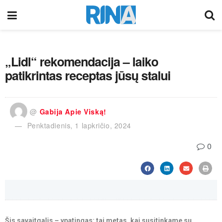
„Lidl“ rekomendacija – laiko
patikrintas receptas jūsų stalui
@
Gabija Apie Viską!
Penktadienis, 1 lapkričio, 2024
0
Šis savaitgalis – ypatingas: tai metas, kai susitinkame su