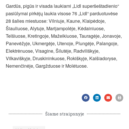
Gardūs, pigūs ir visada laukiami „Lidl superšeštadienio“
pasiūlymai pirkėjų laukia visose 76 „Lidl“ parduotuvėse
28 šalies miestuose: Vilniuje, Kaune, Klaipėdoje,
Šiauliuose, Alytuje, Marijampolėje, Kėdainiuose,
Telšiuose, Kretingoje, Mažeikiuose, Tauragėje, Jonavoje,
Panevėžyje, Ukmergėje, Utenoje, Plungėje, Palangoje,
Elektrėnuose, Visagine, Šilutėje, Radviliškyje,
Vilkaviškyje, Druskininkuose, Rokiškyje, Kaišiadoryse,
Nemenčinėje, Gargžduose ir Molėtuose.
Šiame straipsnyje