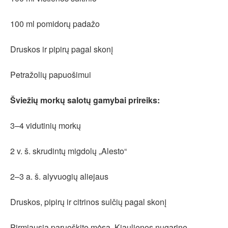
100 ml pomidorų padažo
Druskos ir pipirų pagal skonį
Petražolių papuošimui
Šviežių morkų salotų gamybai prireiks:
3–4 vidutinių morkų
2 v. š. skrudintų migdolų „Alesto“
2–3 a. š. alyvuogių aliejaus
Druskos, pipirų ir citrinos sulčių pagal skonį
Pirmiausia paruoškite mėsą. Kiaulienos nugarinę