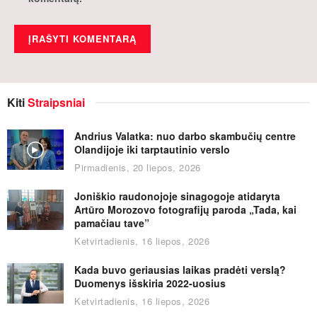
Kiti
Straipsniai
Andrius Valatka: nuo darbo skambučių centre
Olandijoje iki tarptautinio verslo
Pirmadienis, 20 liepos, 2026
Joniškio raudonojoje sinagogoje atidaryta
Artūro Morozovo fotografijų paroda „Tada, kai
pamačiau tave”
Ketvirtadienis, 16 liepos, 2026
Kada buvo geriausias laikas pradėti verslą?
Duomenys išskiria 2022-uosius
Ketvirtadienis, 16 liepos, 2026