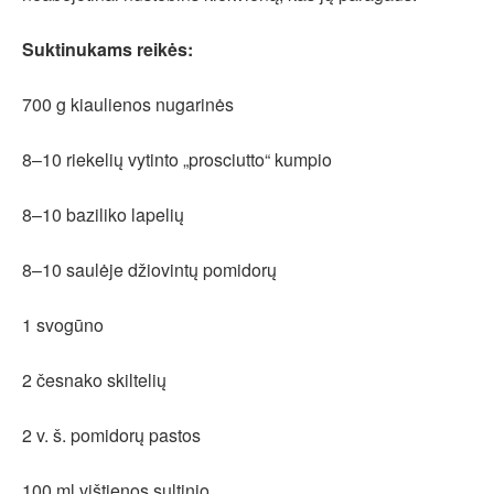
Suktinukams reikės:
700 g kiaulienos nugarinės
8–10 riekelių vytinto „prosciutto“ kumpio
8–10 baziliko lapelių
8–10 saulėje džiovintų pomidorų
1 svogūno
2 česnako skiltelių
2 v. š. pomidorų pastos
100 ml vištienos sultinio