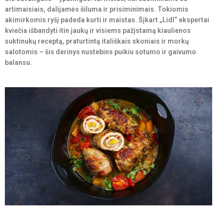
artimaisiais, dalijamės šiluma ir prisiminimais. Tokiomis
akimirkomis ryšį padeda kurti ir maistas. Šįkart „Lidl“ ekspertai
kviečia išbandyti itin jaukų ir visiems pažįstamą kiaulienos
suktinukų receptą, praturtintą itališkais skoniais ir morkų
salotomis – šis derinys nustebins puikiu sotumo ir gaivumo
balansu.