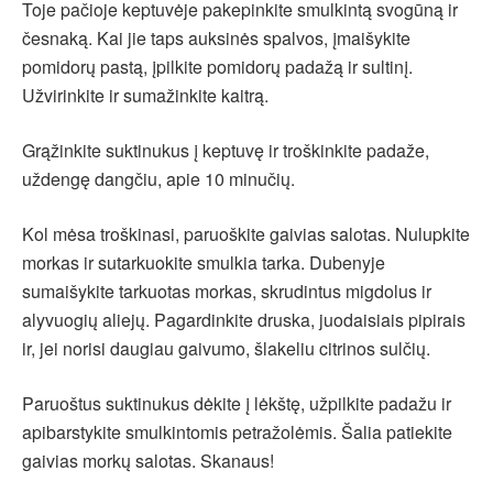
Toje pačioje keptuvėje pakepinkite smulkintą svogūną ir
česnaką. Kai jie taps auksinės spalvos, įmaišykite
pomidorų pastą, įpilkite pomidorų padažą ir sultinį.
Užvirinkite ir sumažinkite kaitrą.
Grąžinkite suktinukus į keptuvę ir troškinkite padaže,
uždengę dangčiu, apie 10 minučių.
Kol mėsa troškinasi, paruoškite gaivias salotas. Nulupkite
morkas ir sutarkuokite smulkia tarka. Dubenyje
sumaišykite tarkuotas morkas, skrudintus migdolus ir
alyvuogių aliejų. Pagardinkite druska, juodaisiais pipirais
ir, jei norisi daugiau gaivumo, šlakeliu citrinos sulčių.
Paruoštus suktinukus dėkite į lėkštę, užpilkite padažu ir
apibarstykite smulkintomis petražolėmis. Šalia patiekite
gaivias morkų salotas. Skanaus!