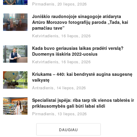
Pirmadienis, 20 liepos, 2026
Joniškio raudonojoje sinagogoje atidaryta
Artūro Morozovo fotografijų paroda „Tada, kai
pamačiau tave”
Ketvirtadienis, 16 liepos, 2026
Kada buvo geriausias laikas pradėti verslą?
Duomenys išskiria 2022-uosius
Ketvirtadienis, 16 liepos, 2026
Kriukams – 440: kai bendrystė augina saugesnę
vaikystę
Antradienis, 14 liepos, 2026
Specialistai įspėja: riba tarp tik vienos tabletės ir
priklausomybės gali būti labai slidi
Pirmadienis, 13 liepos, 2026
DAUGIAU