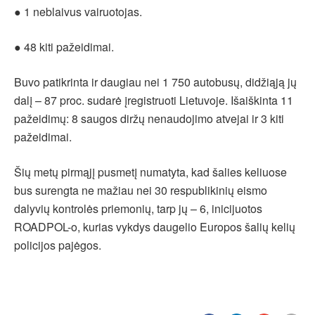
● 1 neblaivus vairuotojas.
● 48 kiti pažeidimai.
Buvo patikrinta ir daugiau nei 1 750 autobusų, didžiąją jų
dalį – 87 proc. sudarė įregistruoti Lietuvoje. Išaiškinta 11
pažeidimų: 8 saugos diržų nenaudojimo atvejai ir 3 kiti
pažeidimai.
Šių metų pirmąjį pusmetį numatyta, kad šalies keliuose
bus surengta ne mažiau nei 30 respublikinių eismo
dalyvių kontrolės priemonių, tarp jų – 6, inicijuotos
ROADPOL-o, kurias vykdys daugelio Europos šalių kelių
policijos pajėgos.