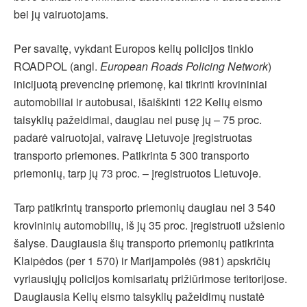
bei jų vairuotojams.
Per savaitę, vykdant Europos kelių policijos tinklo
ROADPOL (angl.
European Roads Policing Network
)
inicijuotą prevencinę priemonę, kai tikrinti krovininiai
automobiliai ir autobusai, išaiškinti 122 Kelių eismo
taisyklių pažeidimai, daugiau nei pusę jų – 75 proc.
padarė vairuotojai, vairavę Lietuvoje įregistruotas
transporto priemones. Patikrinta 5 300 transporto
priemonių, tarp jų 73 proc. – įregistruotos Lietuvoje.
Tarp patikrintų transporto priemonių daugiau nei 3 540
krovininių automobilių, iš jų 35 proc. įregistruoti užsienio
šalyse. Daugiausia šių transporto priemonių patikrinta
Klaipėdos (per 1 570) ir Marijampolės (981) apskričių
vyriausiųjų policijos komisariatų prižiūrimose teritorijose.
Daugiausia Kelių eismo taisyklių pažeidimų nustatė