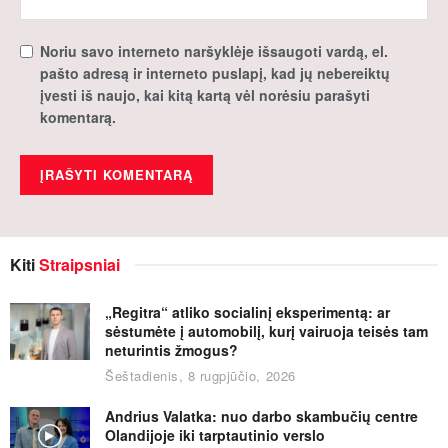
Noriu savo interneto naršyklėje išsaugoti vardą, el.
pašto adresą ir interneto puslapį, kad jų nebereiktų
įvesti iš naujo, kai kitą kartą vėl norėsiu parašyti
komentarą.
Kiti
Straipsniai
„Regitra“ atliko socialinį eksperimentą: ar
sėstumėte į automobilį, kurį vairuoja teisės tam
neturintis žmogus?
Šeštadienis, 8 rugpjūčio, 2026
Andrius Valatka: nuo darbo skambučių centre
Olandijoje iki tarptautinio verslo