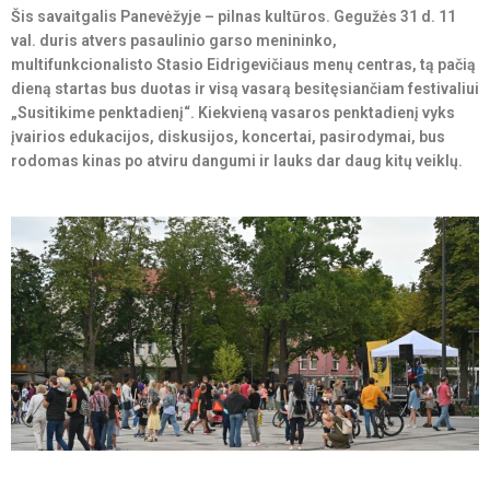
Šis savaitgalis Panevėžyje – pilnas kultūros. Gegužės 31 d. 11
val. duris atvers pasaulinio garso menininko,
multifunkcionalisto Stasio Eidrigevičiaus menų centras, tą pačią
dieną startas bus duotas ir visą vasarą besitęsiančiam festivaliui
„Susitikime penktadienį“. Kiekvieną vasaros penktadienį vyks
įvairios edukacijos, diskusijos, koncertai, pasirodymai, bus
rodomas kinas po atviru dangumi ir lauks dar daug kitų veiklų.