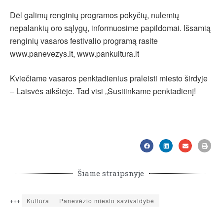
Dėl galimų renginių programos pokyčių, nulemtų
nepalankių oro sąlygų, informuosime papildomai. Išsamią
renginių vasaros festivalio programą rasite
www.panevezys.lt, www.pankultura.lt
Kviečiame vasaros penktadienius praleisti miesto širdyje
– Laisvės aikštėje. Tad visi „Susitinkame penktadienį!
Šiame straipsnyje
+++
Kultūra
Panevėžio miesto savivaldybė