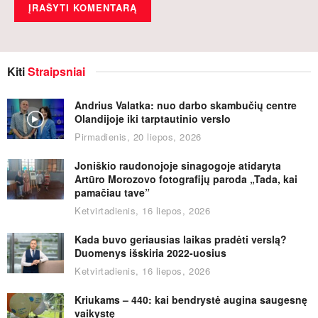
Kiti
Straipsniai
Andrius Valatka: nuo darbo skambučių centre
Olandijoje iki tarptautinio verslo
Pirmadienis, 20 liepos, 2026
Joniškio raudonojoje sinagogoje atidaryta
Artūro Morozovo fotografijų paroda „Tada, kai
pamačiau tave”
Ketvirtadienis, 16 liepos, 2026
Kada buvo geriausias laikas pradėti verslą?
Duomenys išskiria 2022-uosius
Ketvirtadienis, 16 liepos, 2026
Kriukams – 440: kai bendrystė augina saugesnę
vaikystę