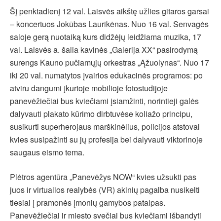
Šį penktadienį 12 val. Laisvės aikštę užlies gitaros garsai
– koncertuos Jokūbas Laurikėnas. Nuo 16 val. Senvagės
saloje gerą nuotaiką kurs didžėjų leidžiama muzika, 17
val. Laisvės a. šalia kavinės „Galerija XX“ pasirodymą
surengs Kauno pučiamųjų orkestras „Ąžuolynas“. Nuo 17
iki 20 val. numatytos įvairios edukacinės programos: po
atviru dangumi įkurtoje mobilioje fotostudijoje
panevėžiečiai bus kviečiami įsiamžinti, norintieji galės
dalyvauti plakato kūrimo dirbtuvėse koliažo principu,
susikurti superherojaus marškinėlius, policijos atstovai
kvies susipažinti su jų profesija bei dalyvauti viktorinoje
saugaus eismo tema.
Plėtros agentūra „Panevėžys NOW“ kvies užsukti pas
juos ir virtualios realybės (VR) akinių pagalba nusikelti
tiesiai į pramonės įmonių gamybos patalpas.
Panevėžiečiai ir miesto svečiai bus kviečiami išbandyti