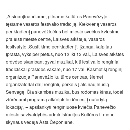
„Atsinaujinančiame, pilname kultūros Panevėžyje
tęsiame vasaros festivalio tradiciją. Kiekvieną vasaros
penktadienį panevėžiečius bei miesto svečius kviesime
praleisti mieste centre, Laisvės aikštėje, vasaros
festivalyje „Susitikime penktadienį“. Įžanga, kaip jau
įprasta, vyks per pietus, nuo 12 iki 13 val., Laisvės aikštės
erdvėse skambant gyvai muzikai, kiti festivalio renginiai
tradiciškai prasidės vakare, nuo 17 val. Kasmet šį renginį
organizuoja Panevėžio kultūros centras, šiemet
organizatoriai dalį renginių perkels į atsinaujinusią
Senvagę. Čia skambės muzika, bus rodomas kinas, todėl
žiūrėdami programą atkreipkite dėmesį į nurodytą
lokaciją“, – apsilankyti renginiuose kviečia Panevėžio
miesto savivaldybės administracijos Kultūros ir meno
skyriaus vedėja Asta Čeponienė.