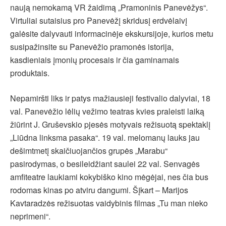
naują nemokamą VR žaidimą „Pramoninis Panevėžys“.
Virtuliai sutaisius pro Panevėžį skridusį erdvėlaivį
galėsite dalyvauti informacinėje ekskursijoje, kurios metu
susipažinsite su Panevėžio pramonės istorija,
kasdieniais įmonių procesais ir čia gaminamais
produktais.
Nepamiršti liks ir patys mažiausieji festivalio dalyviai, 18
val. Panevėžio lėlių vežimo teatras kvies praleisti laiką
žiūrint J. Gruševskio pjesės motyvais režisuotą spektaklį
„Liūdna linksma pasaka“. 19 val. melomanų lauks jau
dešimtmetį skaičiuojančios grupės „Marabu“
pasirodymas, o besileidžiant saulei 22 val. Senvagės
amfiteatre laukiami kokybiško kino mėgėjai, nes čia bus
rodomas kinas po atviru dangumi. Šįkart – Marijos
Kavtaradzės režisuotas vaidybinis filmas „Tu man nieko
neprimeni“.