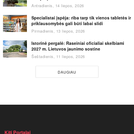
Antradienis, 14 liepos, 2026
Specialistai įspėja: riba tarp tik vienos tabletės ir
priklausomybės gali būti labai slidi
Pirmadienis, 13 liepos, 2026
Istorinė pergalė: Raseiniai oficialiai skelbiami
2027 m. Lietuvos jaunimo sostine
Šeštadienis, 11 liepos, 2026
DAUGIAU
Kiti Portalai