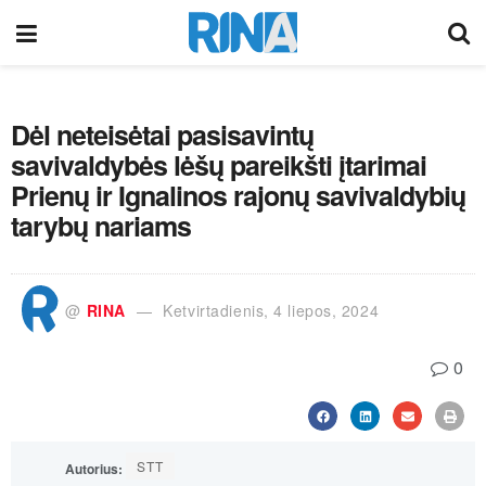
Dėl neteisėtai pasisavintų
savivaldybės lėšų pareikšti įtarimai
Prienų ir Ignalinos rajonų savivaldybių
tarybų nariams
@
RINA
Ketvirtadienis, 4 liepos, 2024
0
STT
Autorius: