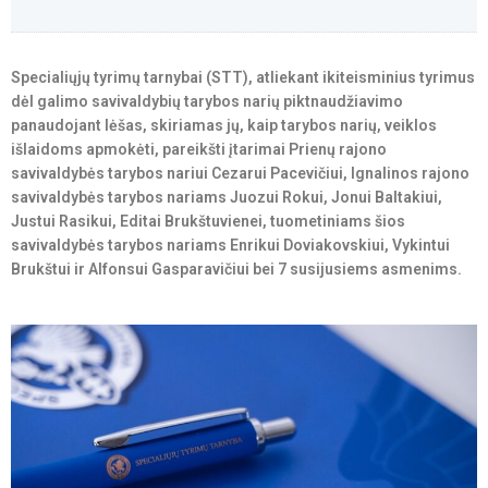
Specialiųjų tyrimų tarnybai (STT), atliekant ikiteisminius tyrimus
dėl galimo savivaldybių tarybos narių piktnaudžiavimo
panaudojant lėšas, skiriamas jų, kaip tarybos narių, veiklos
išlaidoms apmokėti, pareikšti įtarimai Prienų rajono
savivaldybės tarybos nariui Cezarui Pacevičiui, Ignalinos rajono
savivaldybės tarybos nariams Juozui Rokui, Jonui Baltakiui,
Justui Rasikui, Editai Brukštuvienei, tuometiniams šios
savivaldybės tarybos nariams Enrikui Doviakovskiui, Vykintui
Brukštui ir Alfonsui Gasparavičiui bei 7 susijusiems asmenims.