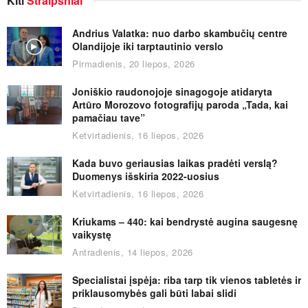
Kiti
Straipsniai
Andrius Valatka: nuo darbo skambučių centre
Olandijoje iki tarptautinio verslo
Pirmadienis, 20 liepos, 2026
Joniškio raudonojoje sinagogoje atidaryta
Artūro Morozovo fotografijų paroda „Tada, kai
pamačiau tave”
Ketvirtadienis, 16 liepos, 2026
Kada buvo geriausias laikas pradėti verslą?
Duomenys išskiria 2022-uosius
Ketvirtadienis, 16 liepos, 2026
Kriukams – 440: kai bendrystė augina saugesnę
vaikystę
Antradienis, 14 liepos, 2026
Specialistai įspėja: riba tarp tik vienos tabletės ir
priklausomybės gali būti labai slidi