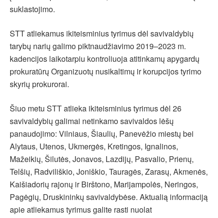
suklastojimo.
STT atliekamus ikiteisminius tyrimus dėl savivaldybių
tarybų narių galimo piktnaudžiavimo 2019–2023 m.
kadencijos laikotarpiu kontroliuoja atitinkamų apygardų
prokuratūrų Organizuotų nusikaltimų ir korupcijos tyrimo
skyrių prokurorai.
Šiuo metu STT atlieka ikiteisminius tyrimus dėl 26
savivaldybių galimai netinkamo savivaldos lėšų
panaudojimo: Vilniaus, Šiaulių, Panevėžio miestų bei
Alytaus, Utenos, Ukmergės, Kretingos, Ignalinos,
Mažeikių, Šilutės, Jonavos, Lazdijų, Pasvalio, Prienų,
Telšių, Radviliškio, Joniškio, Tauragės, Zarasų, Akmenės,
Kaišiadorių rajonų ir Birštono, Marijampolės, Neringos,
Pagėgių, Druskininkų savivaldybėse. Aktualią informaciją
apie atliekamus tyrimus galite rasti nuolat