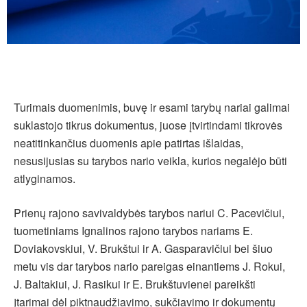
Turimais duomenimis, buvę ir esami tarybų nariai galimai
suklastojo tikrus dokumentus, juose įtvirtindami tikrovės
neatitinkančius duomenis apie patirtas išlaidas,
nesusijusias su tarybos nario veikla, kurios negalėjo būti
atlyginamos.
Prienų rajono savivaldybės tarybos nariui C. Pacevičiui,
tuometiniams Ignalinos rajono tarybos nariams E.
Doviakovskiui, V. Brukštui ir A. Gasparavičiui bei šiuo
metu vis dar tarybos nario pareigas einantiems J. Rokui,
J. Baltakiui, J. Rasikui ir E. Brukštuvienei pareikšti
įtarimai dėl piktnaudžiavimo, sukčiavimo ir dokumentų