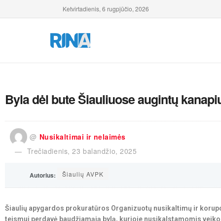
Ketvirtadienis, 6 rugpjūčio, 2026
Byla dėl bute Šiauliuose augintų kanapi
@
Nusikaltimai ir nelaimės
Trečiadienis, 23 balandžio, 2025
Šiaulių AVPK
Autorius:
Šiaulių apygardos prokuratūros Organizuotų nusikaltimų ir korupc
teismui perdavė baudžiamąją bylą, kurioje nusikalstamomis veikom