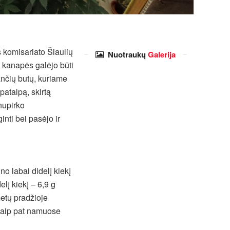
os komisariato Šiaulių
Nuotraukų
Galerija
d kanapės galėjo būti
nčių butų, kuriame
patalpą, skirtą
nupirko
nti bei pasėjo ir
 labai didelį kiekį
lį kiekį – 6,9 g
etų pradžioje
u taip pat namuose