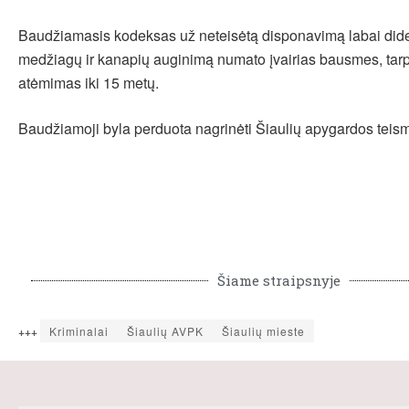
Baudžiamasis kodeksas už neteisėtą disponavimą labai didel
medžiagų ir kanapių auginimą numato įvairias bausmes, tarp 
atėmimas iki 15 metų.
Baudžiamoji byla perduota nagrinėti Šiaulių apygardos teis
Šiame straipsnyje
+++
Kriminalai
Šiaulių AVPK
Šiaulių mieste