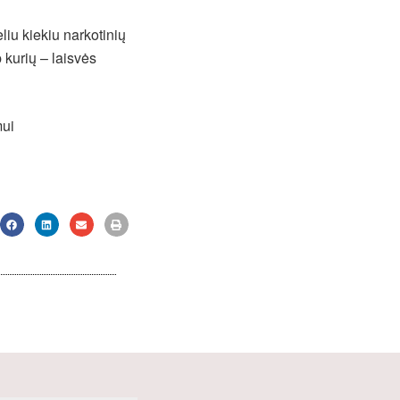
iu kiekiu narkotinių
kurių – laisvės
mui