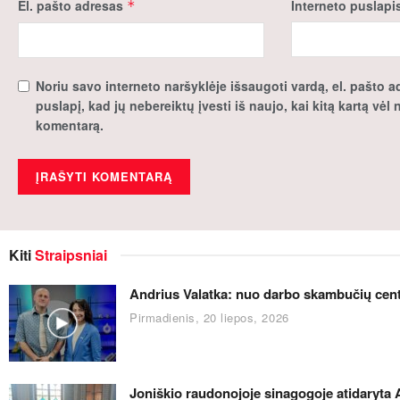
El. pašto adresas
Interneto puslapi
*
Noriu savo interneto naršyklėje išsaugoti vardą, el. pašto ad
puslapį, kad jų nebereiktų įvesti iš naujo, kai kitą kartą vėl
komentarą.
Kiti
Straipsniai
Andrius Valatka: nuo darbo skambučių centre
Pirmadienis, 20 liepos, 2026
Joniškio raudonojoje sinagogoje atidaryta 