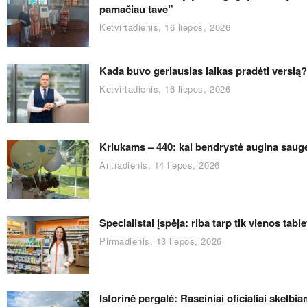
pamačiau tave”
Ketvirtadienis, 16 liepos, 2026
Kada buvo geriausias laikas pradėti verslą
Ketvirtadienis, 16 liepos, 2026
Kriukams – 440: kai bendrystė augina saug
Antradienis, 14 liepos, 2026
Specialistai įspėja: riba tarp tik vienos tabl
Pirmadienis, 13 liepos, 2026
Istorinė pergalė: Raseiniai oficialiai skelb