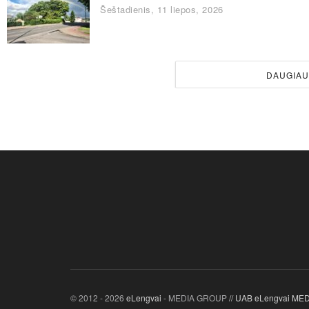
Šeštadienis, 11 liepos, 2026
DAUGIA
© 2012 - 2026
eLengvai
- MEDIA GROUP
// UAB eLengvai M