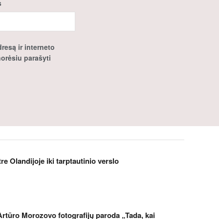
s
resą ir interneto
 norėsiu parašyti
 Olandijoje iki tarptautinio verslo
Artūro Morozovo fotografijų paroda „Tada, kai