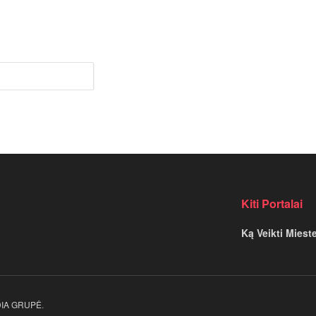
U
Kiti Portalai
Ką Veikti Miest
EDIA GRUPĖ
.