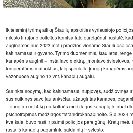
Ikiteisminį tyrimą atlikę Šiaulių apskrities vyriausiojo policij
miesto ir rajono policijos komisariato pareigūnai nustatė, ka
auginamos nuo 2023 metų pradžios viename Šiauliuose esa
kaltinamasis ir gyveno. Tyrimo duomenimis, šiaulietis įrengė 
kanapėms auginti – instaliavo elektrą, įmontavo šviestuvus, 
temperatūros matuoklius, kitą specialią įrangą kanapėms augi
vazonuose augino 12 vnt. kanapių augalų.
Surinkta įrodymų, kad kaltinamasis, nupjovęs, sudžiovinęs ir
susmulkinęs savo jau anksčiau užaugintas kanapes, pagamino
– daugiau nei 4 kg narkotinės medžiagos kanapių ir labai dide
psichotropinės medžiagos tetrahidrokanabinolio. Šie 2024 m
kvaišalai buvo rasti ir paimti policijos pareigūnų. Kratų met
rasta iš kanapių pagamintų saldainių ir sviesto.