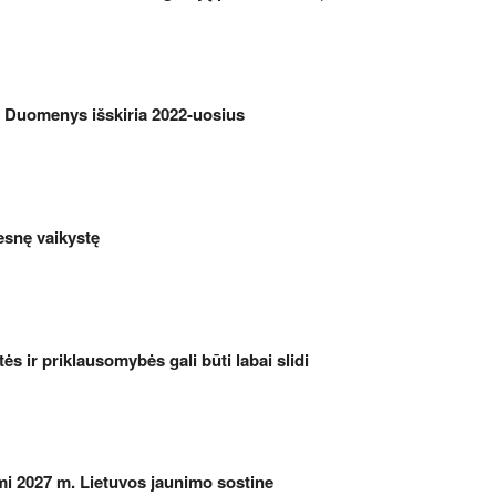
? Duomenys išskiria 2022-uosius
esnę vaikystę
etės ir priklausomybės gali būti labai slidi
iami 2027 m. Lietuvos jaunimo sostine