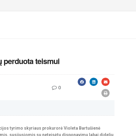
ų perduota teismui
0
ijos tyrimo skyriaus prokurorė Violeta Bartušienė
is, susijusiomis su neteisėtu disponavimu labai dideliu