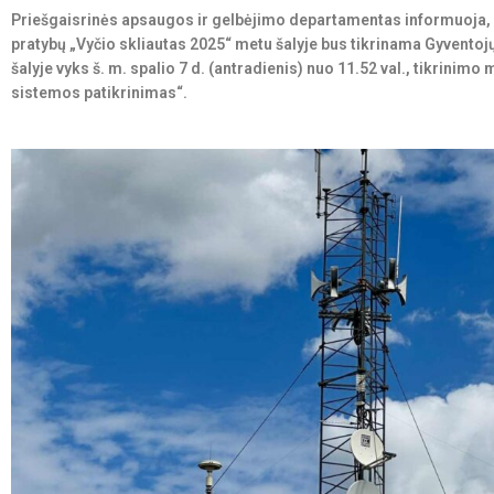
Priešgaisrinės apsaugos ir gelbėjimo departamentas informuoja, 
pratybų „Vyčio skliautas 2025“ metu šalyje bus tikrinama Gyventoj
šalyje vyks š. m. spalio 7 d. (antradienis) nuo 11.52 val., tikrinim
sistemos patikrinimas“.