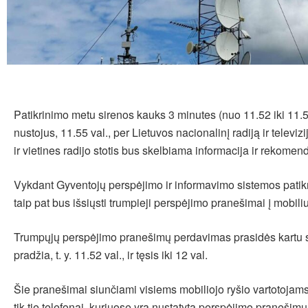
Patikrinimo metu sirenos kauks 3 minutes (nuo 11.52 iki 11.5
nustojus, 11.55 val., per Lietuvos nacionalinį radiją ir televiz
ir vietines radijo stotis bus skelbiama informacija ir rekomen
Vykdant Gyventojų perspėjimo ir informavimo sistemos patik
taip pat bus išsiųsti trumpieji perspėjimo pranešimai į mobili
Trumpųjų perspėjimo pranešimų perdavimas prasidės kartu 
pradžia, t. y. 11.52 val., ir tęsis iki 12 val.
Šie pranešimai siunčiami visiems mobiliojo ryšio vartotojams
tik tie telefonai, kuriuose yra nustatyta perspėjimo pranešim