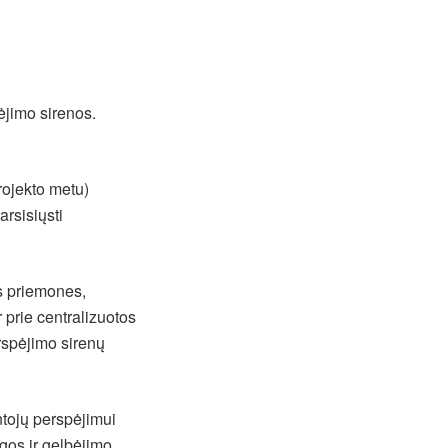
jimo sirenos.
rojekto metu)
rsisiųsti
os priemones,
 prie centralizuotos
rspėjimo sirenų
ntojų perspėjimui
gos ir gelbėjimo