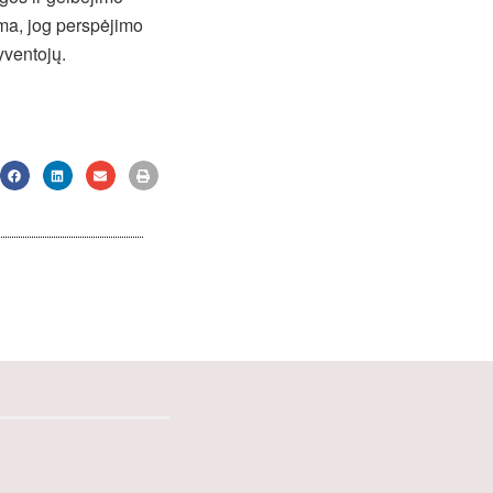
ma, jog perspėjimo
yventojų.