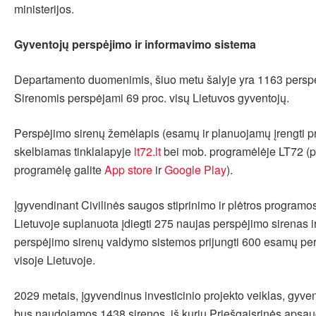
ministerijos.
Gyventojų perspėjimo ir informavimo sistema
Departamento duomenimis, šiuo metu šalyje yra 1163 perspė
Sirenomis perspėjami 69 proc. visų Lietuvos gyventojų.
Perspėjimo sirenų žemėlapis (esamų ir planuojamų įrengti p
skelbiamas tinklalapyje
lt72.lt
bei mob. programėlėje LT72 (pa
programėlę galite
App store
ir
Google Play
).
Įgyvendinant Civilinės saugos stiprinimo ir plėtros program
Lietuvoje suplanuota įdiegti 275 naujas perspėjimo sirenas ir
perspėjimo sirenų valdymo sistemos prijungti 600 esamų pe
visoje Lietuvoje.
2029 metais, įgyvendinus investicinio projekto veiklas, gyve
bus naudojamos 1438 sirenos, iš kurių Priešgaisrinės apsau