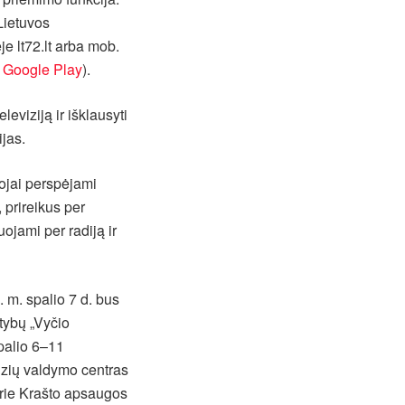
Lietuvos
e lt72.lt arba mob.
r
Google Play
).
leviziją ir išklausyti
jas.
tojai perspėjami
 prireikus per
ojami per radiją ir
 m. spalio 7 d. bus
tybų „Vyčio
palio 6–11
izių valdymo centras
 prie Krašto apsaugos