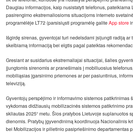
Daugiau informacijos, kaip nusistatyti telefonus, pateikiama 
pasirengimo ekstremaliosioms situacijoms interneto svetainėj
programėlėje LT72 (parsisiųsti programėlę galite
App store
i
Išgirdę sirenas, gyventojai turi nedelsdami įsijungti radiją ar te
skelbiamą informaciją bei elgtis pagal pateiktas rekomendaci
Gresiant ar susidarius ekstremaliajai situacijai, šalies gyven
įjungtomis sirenomis ar pranešimais į mobiliuosius telefonus,
mobiliąsias įgarsinimo priemones ar per pasiuntinius, informu
televiziją.
Gyventojų perspėjimo ir informavimo sistemos patikrinimas š.
vykdomas didžiausių mobilizacinės sistemos patikrinimo pra
skliautas 2025“ metu. Šios pratybos Lietuvoje suplanuotos s
dienomis. Pratybų įgyvendinimą koordinuoja Nacionalinis kr
bei Mobilizacijos ir pilietinio pasipriešinimo departamentas