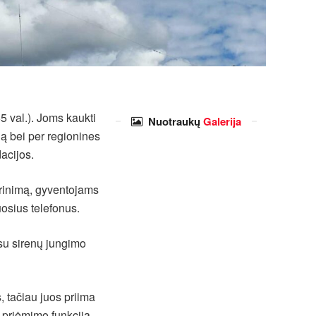
5 val.). Joms kaukti
Nuotraukų
Galerija
iją bei per regionines
dacijos.
rinimą, gyventojams
uosius telefonus.
su sirenų jungimo
, tačiau juos priima
ų priėmimo funkcija.