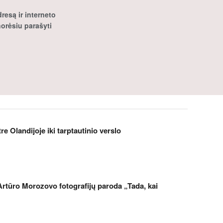
resą ir interneto
 norėsiu parašyti
 Olandijoje iki tarptautinio verslo
Artūro Morozovo fotografijų paroda „Tada, kai