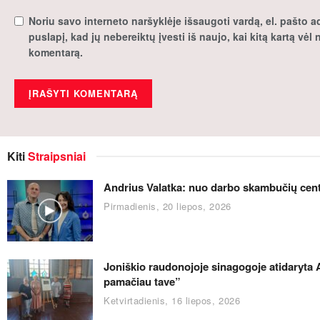
Noriu savo interneto naršyklėje išsaugoti vardą, el. pašto ad
puslapį, kad jų nebereiktų įvesti iš naujo, kai kitą kartą vėl
komentarą.
Kiti
Straipsniai
Andrius Valatka: nuo darbo skambučių centre
Pirmadienis, 20 liepos, 2026
Joniškio raudonojoje sinagogoje atidaryta 
pamačiau tave”
Ketvirtadienis, 16 liepos, 2026