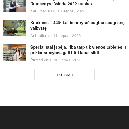
Duomenys išskiria 2022-uosius
Ketvirtadienis, 16 liepos, 2026
Kriukams – 440: kai bendrystė augina saugesnę
vaikystę
Antradienis, 14 liepos, 2026
Specialistai įspėja: riba tarp tik vienos tabletės ir
priklausomybės gali būti labai slidi
Pirmadienis, 13 liepos, 2026
DAUGIAU