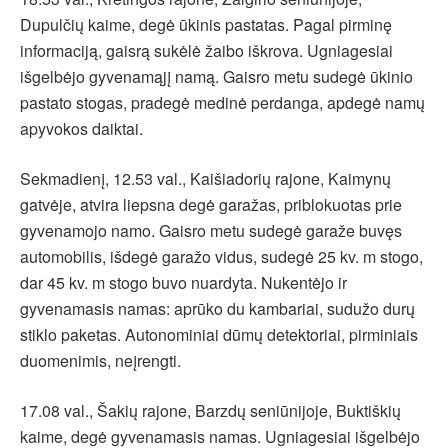
Dupulčių kaime, degė ūkinis pastatas. Pagal pirminę
informaciją, gaisrą sukėlė žaibo iškrova. Ugniagesiai
išgelbėjo gyvenamąjį namą. Gaisro metu sudegė ūkinio
pastato stogas, pradegė medinė perdanga, apdegė namų
apyvokos daiktai.
Sekmadienį, 12.53 val., Kaišiadorių rajone, Kaimynų
gatvėje, atvira liepsna degė garažas, priblokuotas prie
gyvenamojo namo. Gaisro metu sudegė garaže buvęs
automobilis, išdegė garažo vidus, sudegė 25 kv. m stogo,
dar 45 kv. m stogo buvo nuardyta. Nukentėjo ir
gyvenamasis namas: aprūko du kambariai, sudužo durų
stiklo paketas. Autonominiai dūmų detektoriai, pirminiais
duomenimis, neįrengti.
17.08 val., Šakių rajone, Barzdų seniūnijoje, Buktiškių
kaime, degė gyvenamasis namas. Ugniagesiai išgelbėjo