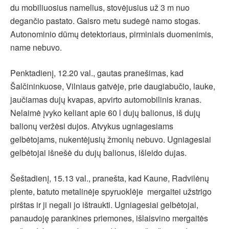
du mobiliuosius namelius, stovėjusius už 3 m nuo
degančio pastato. Gaisro metu sudegė namo stogas.
Autonominio dūmų detektoriaus, pirminiais duomenimis,
name nebuvo.
Penktadienį, 12.20 val., gautas pranešimas, kad
Šalčininkuose, Vilniaus gatvėje, prie daugiabučio, lauke,
jaučiamas dujų kvapas, apvirto automobilinis kranas.
Nelaimė įvyko keliant apie 60 l dujų balionus, iš dujų
balionų veržėsi dujos. Atvykus ugniagesiams
gelbėtojams, nukentėjusių žmonių nebuvo. Ugniagesiai
gelbėtojai išnešė du dujų balionus, išleido dujas.
Šeštadienį, 15.13 val., pranešta, kad Kaune, Radvilėnų
plente, batuto metalinėje spyruoklėje mergaitei užstrigo
pirštas ir ji negali jo ištraukti. Ugniagesiai gelbėtojai,
panaudoję parankines priemones, išlaisvino mergaitės