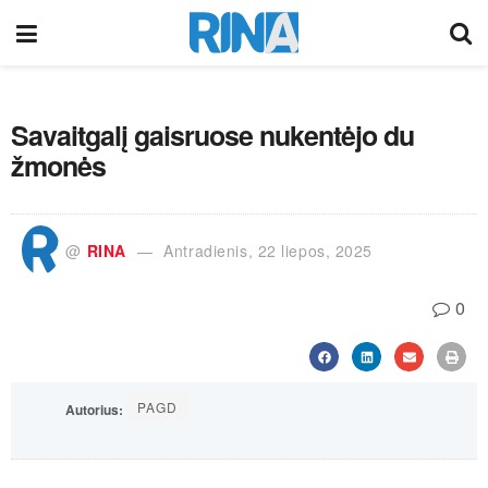
Savaitgalį gaisruose nukentėjo du
žmonės
@
RINA
Antradienis, 22 liepos, 2025
0
PAGD
Autorius: