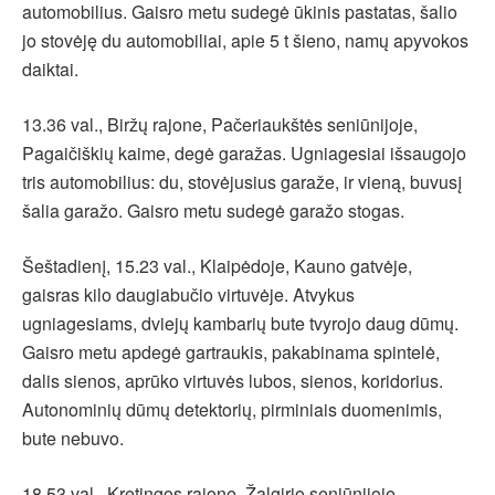
automobilius. Gaisro metu sudegė ūkinis pastatas, šalio
jo stovėję du automobiliai, apie 5 t šieno, namų apyvokos
daiktai.
13.36 val., Biržų rajone, Pačeriaukštės seniūnijoje,
Pagaičiškių kaime, degė garažas. Ugniagesiai išsaugojo
tris automobilius: du, stovėjusius garaže, ir vieną, buvusį
šalia garažo. Gaisro metu sudegė garažo stogas.
Šeštadienį, 15.23 val., Klaipėdoje, Kauno gatvėje,
gaisras kilo daugiabučio virtuvėje. Atvykus
ugniagesiams, dviejų kambarių bute tvyrojo daug dūmų.
Gaisro metu apdegė gartraukis, pakabinama spintelė,
dalis sienos, aprūko virtuvės lubos, sienos, koridorius.
Autonominių dūmų detektorių, pirminiais duomenimis,
bute nebuvo.
18.53 val., Kretingos rajone, Žalgirio seniūnijoje,