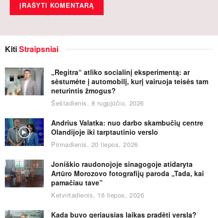
Kiti
Straipsniai
„Regitra“ atliko socialinį eksperimentą: ar
sėstumėte į automobilį, kurį vairuoja teisės tam
neturintis žmogus?
Šeštadienis, 8 rugpjūčio, 2026
Andrius Valatka: nuo darbo skambučių centre
Olandijoje iki tarptautinio verslo
Pirmadienis, 20 liepos, 2026
Joniškio raudonojoje sinagogoje atidaryta
Artūro Morozovo fotografijų paroda „Tada, kai
pamačiau tave”
Ketvirtadienis, 16 liepos, 2026
Kada buvo geriausias laikas pradėti verslą?