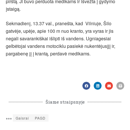
pirštą. Ji buvo perduota medikams ir išvežta į gydymo
įstaigą.
Sekmadienį, 13.37 val., pranešta, kad Vilniuje, Šilo
gatvėje, upėje, apie 100 m nuo kranto, yra vyras ir jis
negali savarankiškai išlipti iš vandens. Ugniagesiai
gelbėtojai vandens motociklu pasiekė nukentėjusįjį ir,
pargabenę jį į krantą, perdavė medikams.
Šiame straipsnyje
+++
Gaisrai
PAGD