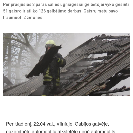
Per praėjusias 3 paras šalies ugniagesiai gelbėtojai vyko gesinti
51 gaisro ir atliko 126 gelbėjimo darbus. Gaisrų metu buvo
traumuoti 2 žmonės.
Penktadienį, 22.04 val., Vilniuje, Gabijos gatvėje,
požeminėje automobilių aikštelėje degė automobilis