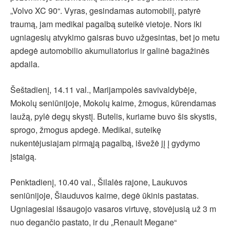
„Volvo XC 90“. Vyras, gesindamas automobilį, patyrė
traumą, jam medikai pagalbą suteikė vietoje. Nors iki
ugniagesių atvykimo gaisras buvo užgesintas, bet jo metu
apdegė automobilio akumuliatorius ir galinė bagažinės
apdaila.
Šeštadienį, 14.11 val., Marijampolės savivaldybėje,
Mokolų seniūnijoje, Mokolų kaime, žmogus, kūrendamas
laužą, pylė degų skystį. Butelis, kuriame buvo šis skystis,
sprogo, žmogus apdegė. Medikai, suteikę
nukentėjusiajam pirmąją pagalbą, išvežė jį į gydymo
įstaigą.
Penktadienį, 10.40 val., Šilalės rajone, Laukuvos
seniūnijoje, Šiauduvos kaime, degė ūkinis pastatas.
Ugniagesiai išsaugojo vasaros virtuvę, stovėjusią už 3 m
nuo degančio pastato, ir du „Renault Megane“