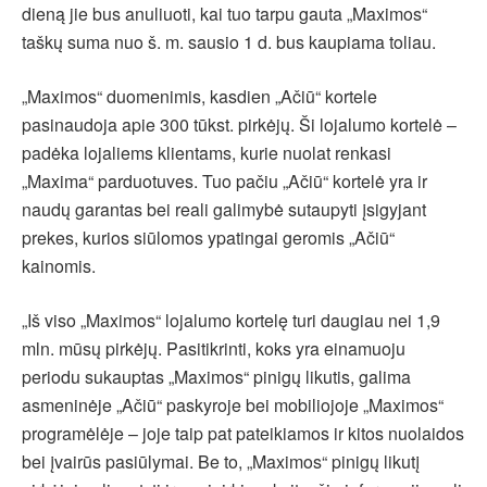
dieną jie bus anuliuoti, kai tuo tarpu gauta „Maximos“
taškų suma nuo š. m. sausio 1 d. bus kaupiama toliau.
„Maximos“ duomenimis, kasdien „Ačiū“ kortele
pasinaudoja apie 300 tūkst. pirkėjų. Ši lojalumo kortelė –
padėka lojaliems klientams, kurie nuolat renkasi
„Maxima“ parduotuves. Tuo pačiu „Ačiū“ kortelė yra ir
naudų garantas bei reali galimybė sutaupyti įsigyjant
prekes, kurios siūlomos ypatingai geromis „Ačiū“
kainomis.
„Iš viso „Maximos“ lojalumo kortelę turi daugiau nei 1,9
mln. mūsų pirkėjų. Pasitikrinti, koks yra einamuoju
periodu sukauptas „Maximos“ pinigų likutis, galima
asmeninėje „Ačiū“ paskyroje bei mobiliojoje „Maximos“
programėlėje – joje taip pat pateikiamos ir kitos nuolaidos
bei įvairūs pasiūlymai. Be to, „Maximos“ pinigų likutį