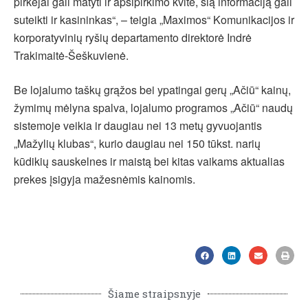
pirkėjai gali matyti ir apsipirkimo kvite, šią informaciją gali
suteikti ir kasininkas“, – teigia „Maximos“ Komunikacijos ir
korporatyvinių ryšių departamento direktorė Indrė
Trakimaitė-Šeškuvienė.
Be lojalumo taškų grąžos bei ypatingai gerų „Ačiū“ kainų,
žymimų mėlyna spalva, lojalumo programos „Ačiū“ naudų
sistemoje veikia ir daugiau nei 13 metų gyvuojantis
„Mažylių klubas“, kurio daugiau nei 150 tūkst. narių
kūdikių sauskelnes ir maistą bei kitas vaikams aktualias
prekes įsigyja mažesnėmis kainomis.
Šiame straipsnyje