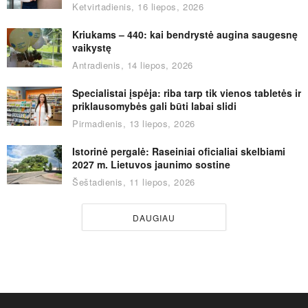
Ketvirtadienis, 16 liepos, 2026
Kriukams – 440: kai bendrystė augina saugesnę
vaikystę
Antradienis, 14 liepos, 2026
Specialistai įspėja: riba tarp tik vienos tabletės ir
priklausomybės gali būti labai slidi
Pirmadienis, 13 liepos, 2026
Istorinė pergalė: Raseiniai oficialiai skelbiami
2027 m. Lietuvos jaunimo sostine
Šeštadienis, 11 liepos, 2026
DAUGIAU