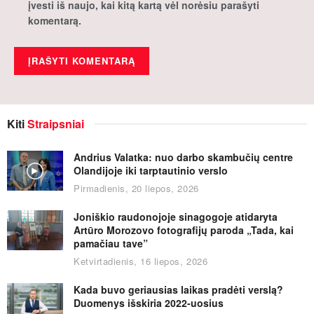
įvesti iš naujo, kai kitą kartą vėl norėsiu parašyti
komentarą.
Kiti
Straipsniai
Andrius Valatka: nuo darbo skambučių centre
Olandijoje iki tarptautinio verslo
Pirmadienis, 20 liepos, 2026
Joniškio raudonojoje sinagogoje atidaryta
Artūro Morozovo fotografijų paroda „Tada, kai
pamačiau tave”
Ketvirtadienis, 16 liepos, 2026
Kada buvo geriausias laikas pradėti verslą?
Duomenys išskiria 2022-uosius