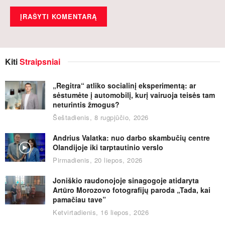
Kiti
Straipsniai
„Regitra“ atliko socialinį eksperimentą: ar
sėstumėte į automobilį, kurį vairuoja teisės tam
neturintis žmogus?
Šeštadienis, 8 rugpjūčio, 2026
Andrius Valatka: nuo darbo skambučių centre
Olandijoje iki tarptautinio verslo
Pirmadienis, 20 liepos, 2026
Joniškio raudonojoje sinagogoje atidaryta
Artūro Morozovo fotografijų paroda „Tada, kai
pamačiau tave”
Ketvirtadienis, 16 liepos, 2026