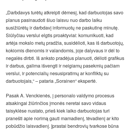
„Darbdavys turėtų atkreipti dėmesį, kad darbuotojas savo
planus pasinaudoti šiuo laisvu nuo darbo laiku
susižiūrėtų ir darbdavį informuotų ne paskutinę minutę.
Siūlyčiau verslui elgtis proaktyviai: komunikuoti, kad
artėja mokslo metų pradžia, susidėlioti, kas iš darbuotojų,
kokiomis dienomis ir valandomis, joje dalyvaus ir dėl to
negalės dirbti. Iš anksto pradėjus planuoti, dėlioti grafikus
ir darbus, galima išvengti ir neigiamų pasekmių pačiam
verslui, ir potencialių nesusipratimų ar konfliktų su
darbuotojais,“ – pataria „Sorainen“ ekspertė.
Pasak A. Venckienės, į personalo valdymo procesus
atsakingai žiūrinčios įmonės neretai savo vidaus
taisyklėse nustato, prieš kiek laiko darbuotojas turi
pranešti apie norimą gauti mamadienį, tėvadienį ar kito
pobūdžio laisvadienį. Įprastai bendrovių tvarkose būna