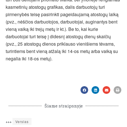
kasmetinių atostogų grafikas, dalis darbuotojų turi
pirmenybės teisę pasirinkti pageidaujamą atostogų laiką
(pvz., nėščios darbuotojos, darbuotojai, auginantys bent
vieną vaiką iki trejų metų ir kt.). Be to, kai kurie
darbuotojai turi teisę į didesnį atostogų dienų skaičių
(pvz., 25 atostogų dienos priklauso vienišiems tėvams,
turintiems bent vieną atžalą iki 14-os metų arba vaiką su
negalia iki 18-os metų).
Šiame straipsnyje
+++
Verslas