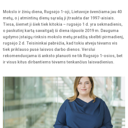
Mokslo ir žinių diena, Rugsėjo 1-oji, Lietuvoje švenčiama jau 40
metų, o į atmintinų dienų sąrašą ji įtraukta dar 1997-aisiais.
Tiesa, šiemet ji šiek tiek kitokia – rugsėjo 1 d. yra sekmadienis,
o paskutinį kartą savaitgalį ši diena išpuolė 2019 m. Dauguma
ugdymo įstaigų rinksis mokslo metų pradžią skelbti pirmadienį,
rugsėjo 2 d. Teisininkai pabrėžia, kad tokiu atveju tėvams vis
tiek priklauso pusė laisvos darbo dienos. Verslui
rekomenduojama iš anksto planuoti ne tik Rugsėjo 1-osios, bet
ir visus kitus dirbantiems tėvams tenkančius laisvadienius.