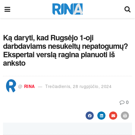
Ką daryti, kad Rugsėjo 1-oji
darbdaviams nesukeltų nepatogumų?
Ekspertai verslą ragina planuoti iš
anksto
@
RINA
Trečiadienis, 28 rugpjūčio, 2024
0