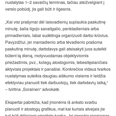
nustatytas 1–2 savaičių terminas, tačiau atsižvelgiant į
verslo pobūdį, jis gali būti ir ilgesnis.
„Kai visi prašymai dėl laisvadienių suplaukia paskutinę
minutę, šalia ilgojo savaitgalio, penktadieniais arba
pirmadieniais, labai sudėtinga organizuoti darbo krūvius.
Pavyzdžiui, jei mamadienio arba tėvadienio prašoma
paskutinę minutę, darbdavys gali atsisakyti juos suteikti
būtent tą dieną, motyvuodamas objektyviomis
priežastimis, pvz., kolegų atostogomis, tebesitęsiančiais
aktyviais projektais ir panašiai. Konkrečios vidaus tvarkos
nustatymas suteikia daugiau aiškumo visiems ir leidžia
efektyviau planuoti tiek darbuotojų, tiek darbdavių laiką,“
– tvirtina „Sorainen“ advokatė.
Ekspertai pabrėžia, kad įmonėms iš anksto svarbu
planuoti ir atostogų grafikus, mat kai kuriais atvejais jie
turi būti dėliojami prioriteto tvarka. Jei įmonėje rengiamas