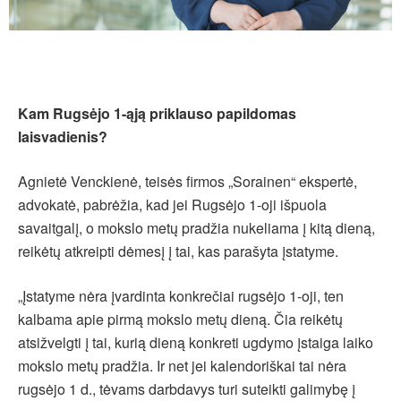
Kam Rugsėjo 1-ąją priklauso papildomas
laisvadienis?
Agnietė Venckienė, teisės firmos „Sorainen“ ekspertė,
advokatė, pabrėžia, kad jei Rugsėjo 1-oji išpuola
savaitgalį, o mokslo metų pradžia nukeliama į kitą dieną,
reikėtų atkreipti dėmesį į tai, kas parašyta įstatyme.
„Įstatyme nėra įvardinta konkrečiai rugsėjo 1-oji, ten
kalbama apie pirmą mokslo metų dieną. Čia reikėtų
atsižvelgti į tai, kurią dieną konkreti ugdymo įstaiga laiko
mokslo metų pradžia. Ir net jei kalendoriškai tai nėra
rugsėjo 1 d., tėvams darbdavys turi suteikti galimybę į