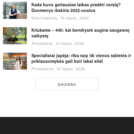
Kada buvo geriausias laikas pradėti verslą?
Duomenys išskiria 2022-uosius
Ketvirtadienis, 16 liepos, 2026
Kriukams – 440: kai bendrystė augina saugesnę
vaikystę
Antradienis, 14 liepos, 2026
Specialistai įspėja: riba tarp tik vienos tabletės ir
priklausomybės gali būti labai slidi
Pirmadienis, 13 liepos, 2026
DAUGIAU