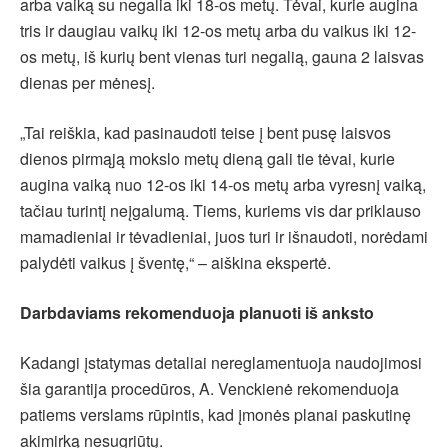
arba vaiką su negalia iki 18-os metų. Tėvai, kurie augina
tris ir daugiau vaikų iki 12-os metų arba du vaikus iki 12-
os metų, iš kurių bent vienas turi negalią, gauna 2 laisvas
dienas per mėnesį.
„Tai reiškia, kad pasinaudoti teise į bent pusę laisvos
dienos pirmąją mokslo metų dieną gali tie tėvai, kurie
augina vaiką nuo 12-os iki 14-os metų arba vyresnį vaiką,
tačiau turintį neįgalumą. Tiems, kuriems vis dar priklauso
mamadieniai ir tėvadieniai, juos turi ir išnaudoti, norėdami
palydėti vaikus į šventę,“ – aiškina ekspertė.
Darbdaviams rekomenduoja planuoti iš anksto
Kadangi įstatymas detaliai nereglamentuoja naudojimosi
šia garantija procedūros, A. Venckienė rekomenduoja
patiems verslams rūpintis, kad įmonės planai paskutinę
akimirką nesugriūtų.