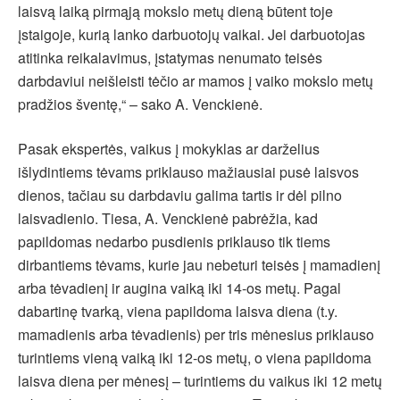
laisvą laiką pirmąją mokslo metų dieną būtent toje
įstaigoje, kurią lanko darbuotojų vaikai. Jei darbuotojas
atitinka reikalavimus, įstatymas nenumato teisės
darbdaviui neišleisti tėčio ar mamos į vaiko mokslo metų
pradžios šventę,“ – sako A. Venckienė.
Pasak ekspertės, vaikus į mokyklas ar darželius
išlydintiems tėvams priklauso mažiausiai pusė laisvos
dienos, tačiau su darbdaviu galima tartis ir dėl pilno
laisvadienio. Tiesa, A. Venckienė pabrėžia, kad
papildomas nedarbo pusdienis priklauso tik tiems
dirbantiems tėvams, kurie jau nebeturi teisės į mamadienį
arba tėvadienį ir augina vaiką iki 14-os metų. Pagal
dabartinę tvarką, viena papildoma laisva diena (t.y.
mamadienis arba tėvadienis) per tris mėnesius priklauso
turintiems vieną vaiką iki 12-os metų, o viena papildoma
laisva diena per mėnesį – turintiems du vaikus iki 12 metų