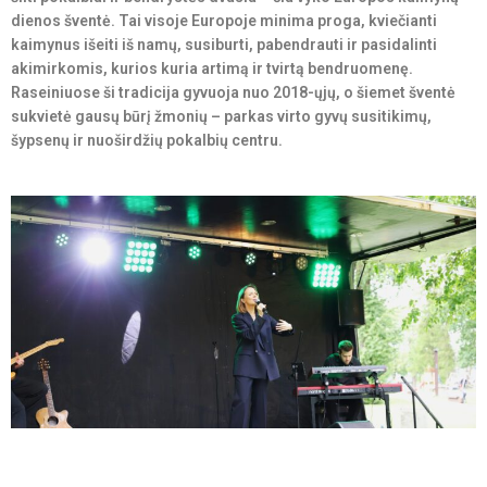
dienos šventė. Tai visoje Europoje minima proga, kviečianti
kaimynus išeiti iš namų, susiburti, pabendrauti ir pasidalinti
akimirkomis, kurios kuria artimą ir tvirtą bendruomenę.
Raseiniuose ši tradicija gyvuoja nuo 2018-ųjų, o šiemet šventė
sukvietė gausų būrį žmonių – parkas virto gyvų susitikimų,
šypsenų ir nuoširdžių pokalbių centru.