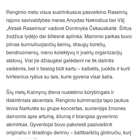
Renginio metu visus susirinkusius pasveikino Raseinių
rajono savivaldybės meras Arvydas Nekrošius bei VšĮ
„Atrask Raseinius“ vadovė Dominyka Čekauskaitė. Šiltus
žodžius lydėjo dar šiltesnė aplinka. Maironio parkas buvo
pilnas šurmuliuojančių šeimų, draugų būrelių,
bendruomenių, meno kolektyvų ir įvairių organizacijų
atstovų. Visi jie džiaugėsi galėdami ne tik dalintis
vaišėmis, bet ir tiesiog būti kartu – kalbėtis, juoktis ir kurti
tvirtesnius ryšius su tais, kurie gyvena visai šalia.
Šių metų Kaimynų diena nustebino kūrybingais ir
išskirtiniais akcentais. Renginio kulminacija tapo jaukus
Ievos Narkutės su grupe koncertas, suvienijęs žmones
dainomis apie artumą, šilumą ir brangias gyvenimo
akimirkas. Gyventojai buvo pakviesti pasivaišinti
originaliu ir išradingu deriniu – šaltibarščių glotnučiu, kurį