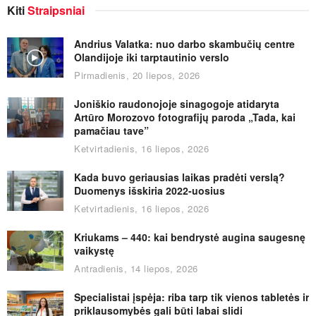
Kiti
Straipsniai
Andrius Valatka: nuo darbo skambučių centre
Olandijoje iki tarptautinio verslo
Pirmadienis, 20 liepos, 2026
Joniškio raudonojoje sinagogoje atidaryta
Artūro Morozovo fotografijų paroda „Tada, kai
pamačiau tave”
Ketvirtadienis, 16 liepos, 2026
Kada buvo geriausias laikas pradėti verslą?
Duomenys išskiria 2022-uosius
Ketvirtadienis, 16 liepos, 2026
Kriukams – 440: kai bendrystė augina saugesnę
vaikystę
Antradienis, 14 liepos, 2026
Specialistai įspėja: riba tarp tik vienos tabletės ir
priklausomybės gali būti labai slidi