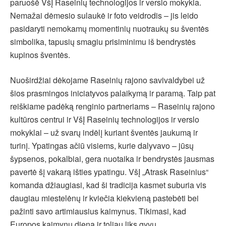
paruošė VšĮ Raseinių technologijos ir verslo mokykla.
Nemažai dėmesio sulaukė ir foto veidrodis – jis leido
pasidaryti nemokamų momentinių nuotraukų su šventės
simbolika, tapusių smagiu prisiminimu iš bendrystės
kupinos šventės.
Nuoširdžiai dėkojame Raseinių rajono savivaldybei už
šios prasmingos iniciatyvos palaikymą ir paramą. Taip pat
reiškiame padėką renginio partneriams – Raseinių rajono
kultūros centrui ir VšĮ Raseinių technologijos ir verslo
mokyklai – už svarų indėlį kuriant šventės jaukumą ir
turinį. Ypatingas ačiū visiems, kurie dalyvavo – jūsų
šypsenos, pokalbiai, gera nuotaika ir bendrystės jausmas
pavertė šį vakarą išties ypatingu. VšĮ „Atrask Raseinius“
komanda džiaugiasi, kad ši tradicija kasmet suburia vis
daugiau miestelėnų ir kviečia kiekvieną pastebėti bei
pažinti savo artimiausius kaimynus. Tikimasi, kad
Europos kaimynų diena ir toliau liks gyvu