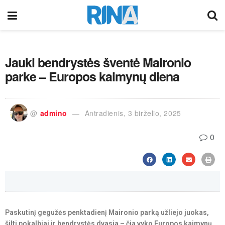
Jauki bendrystės šventė Maironio
parke – Europos kaimynų diena
@
admino
Antradienis, 3 birželio, 2025
0
Paskutinį gegužės penktadienį Maironio parką užliejo juokas,
šilti pokalbiai ir bendrystės dvasia – čia vyko Europos kaimynų