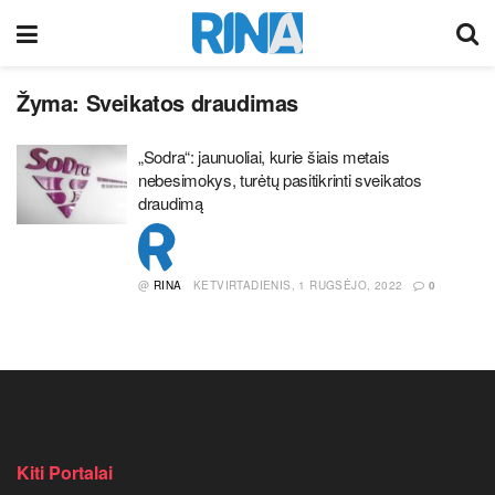
Žyma:
Sveikatos draudimas
„Sodra“: jaunuoliai, kurie šiais metais
nebesimokys, turėtų pasitikrinti sveikatos
draudimą
@
RINA
KETVIRTADIENIS, 1 RUGSĖJO, 2022
0
Kiti Portalai