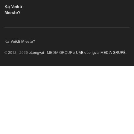
Ką Veikti
Mieste?
Ką Veikti Mieste?
© 2012 - 2026
eLengvai
- MEDIA GROUP
// UAB eLengvai MEDIA GRUPĖ
.