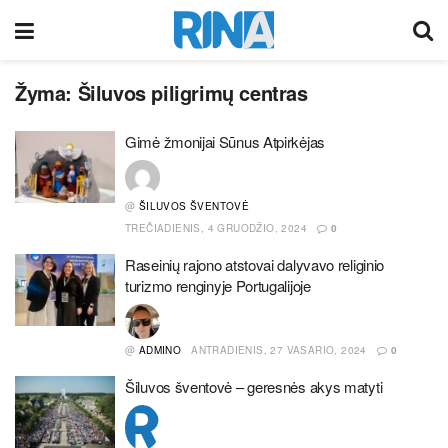
Žyma:
Šiluvos piligrimų centras
Gimė žmonijai Sūnus Atpirkėjas
@
ŠILUVOS ŠVENTOVĖ
TREČIADIENIS, 4 GRUODŽIO, 2024
0
Raseinių rajono atstovai dalyvavo religinio
turizmo renginyje Portugalijoje
@
ADMINO
ANTRADIENIS, 27 VASARIO, 2024
0
Šiluvos šventovė – geresnės akys matyti