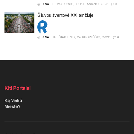
@
RINA
PIRMADIENIS, 17 BALANDŽIO, 2023
0
Šiluvos šventovė XXI amžiuje
@
RINA
TREČIADIENIS, 24 RUGPJŪČIO, 2022
0
Kiti Portalai
Ką Veikti
Mieste?