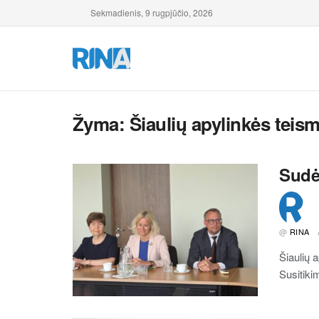
Sekmadienis, 9 rugpjūčio, 2026
Žyma:
Šiaulių apylinkės teis
Sudėt
@
RINA
Šiaulių 
Susitikim