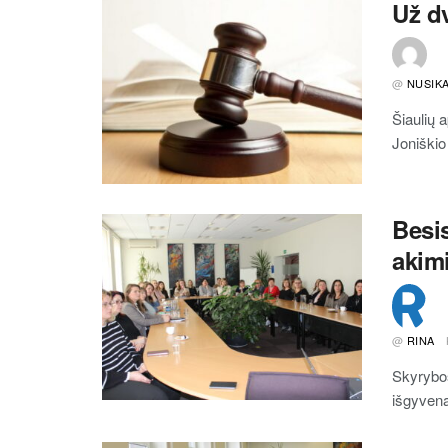
Už d
@
NUSIKA
Šiaulių 
Joniškio
Besi
akim
@
RINA
Skyrybos
išgyvena