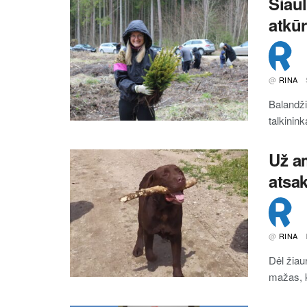
Šiaul
atkū
@
RINA
Balandži
talkinink
Už am
atsa
@
RINA
Dėl žiau
mažas, k