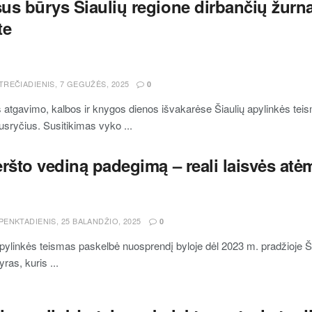
s būrys Šiaulių regione dirbančių žurnal
te
TREČIADIENIS, 7 GEGUŽĖS, 2025
0
atgavimo, kalbos ir knygos dienos išvakarėse Šiaulių apylinkės teisma
pusryčius. Susitikimas vyko ...
eršto vediną padegimą – reali laisvės a
PENKTADIENIS, 25 BALANDŽIO, 2025
0
apylinkės teismas paskelbė nuosprendį byloje dėl 2023 m. pradžioje Šia
ras, kuris ...