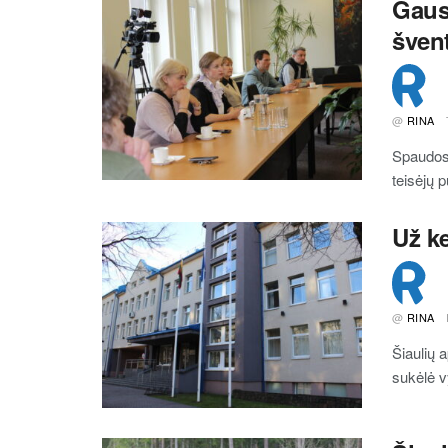
Gausu
šven
@
RINA
Spaudos 
teisėjų 
Už k
@
RINA
Šiaulių 
sukėlė vy