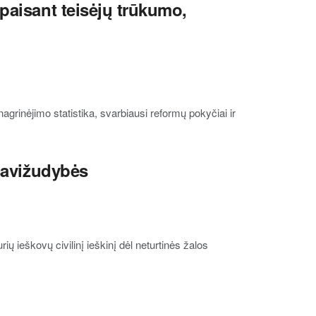
paisant teisėjų trūkumo,
agrinėjimo statistika, svarbiausi reformų pokyčiai ir
 savižudybės
ių ieškovų civilinį ieškinį dėl neturtinės žalos