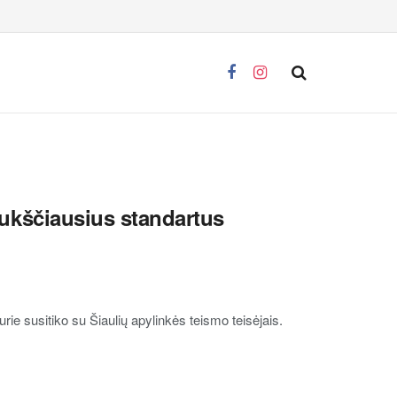
 aukščiausius standartus
rie susitiko su Šiaulių apylinkės teismo teisėjais.