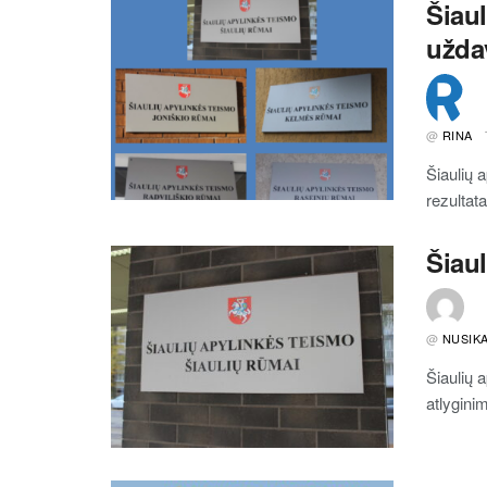
Šiaul
uždav
@
RINA
Šiaulių 
rezultata
Šiaul
@
NUSIKA
Šiaulių 
atlygini