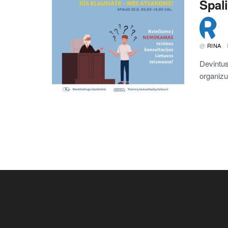
Spal
@
RINA
Devintus
organizu