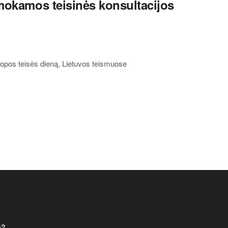
emokamos teisinės konsultacijos
uropos teisės dieną, Lietuvos teismuose
e?