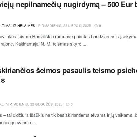
viejų nepilnamečių nugirdymą – 500 Eur
LTIMAI IR NELAIMĖS
PIRMADIENIS, 28 LIEPOS, 2025
0
apylinkės teismo Radviliškio rūmuose priimtas baudžiamasis įsakyma
 rajone. Kaltinamajai N. M. teismas skyrė ...
skiriančios šeimos pasaulis teismo psich
is
KETVIRTADIENIS, 22 GEGUŽĖS, 2025
0
 – tai didžiulis iššūkis ne tik besiskiriantiems tėvams ir jų vaikams,
nčia griūvančia ...