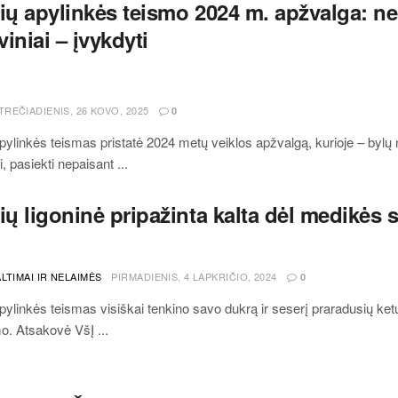
ių apylinkės teismo 2024 m. apžvalga: ne
iniai – įvykdyti
TREČIADIENIS, 26 KOVO, 2025
0
apylinkės teismas pristatė 2024 metų veiklos apžvalgą, kurioje – bylų n
i, pasiekti nepaisant ...
ių ligoninė pripažinta kalta dėl medikės
LTIMAI IR NELAIMĖS
PIRMADIENIS, 4 LAPKRIČIO, 2024
0
apylinkės teismas visiškai tenkino savo dukrą ir seserį praradusių ketur
mo. Atsakovė VšĮ ...