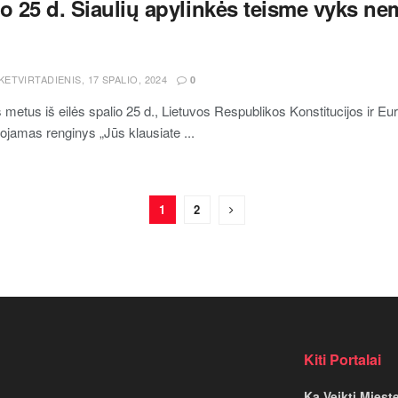
io 25 d. Šiaulių apylinkės teisme vyks n
KETVIRTADIENIS, 17 SPALIO, 2024
0
 metus iš eilės spalio 25 d., Lietuvos Respublikos Konstitucijos ir E
ojamas renginys „Jūs klausiate ...
1
2
Kiti Portalai
Ką Veikti Miest