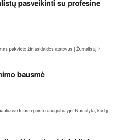
istų pasveikinti su profesine
s pakvietė žiniasklaidos atstovus į Žurnalistų ir
tėmimo bausmė
uliuose kilusio gaisro daugiabutyje. Nustatyta, kad jį