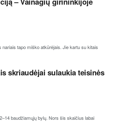
ciją – Vainagių girininkijoje
nariais tapo miško atkūrėjais. Jie kartu su kitais
s skriaudėjai sulaukia teisinės
2–14 baudžiamųjų bylų. Nors šis skaičius labai