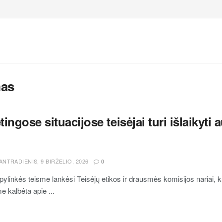
mas
ingose situacijose teisėjai turi išlaikyti
ANTRADIENIS, 9 BIRŽELIO, 2026
0
apylinkės teisme lankėsi Teisėjų etikos ir drausmės komisijos nariai, ku
e kalbėta apie ...