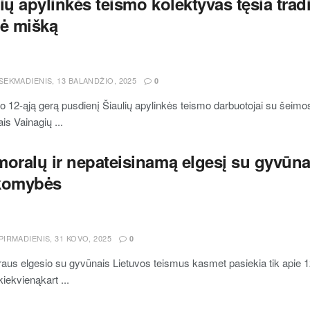
ių apylinkės teismo kolektyvas tęsia tradi
rė mišką
SEKMADIENIS, 13 BALANDŽIO, 2025
0
o 12-ąją gerą pusdienį Šiaulių apylinkės teismo darbuotojai su šeimos 
ais Vainagių ...
oralų ir nepateisinamą elgesį su gyvūnai
komybės
PIRMADIENIS, 31 KOVO, 2025
0
raus elgesio su gyvūnais Lietuvos teismus kasmet pasiekia tik apie 1
iekvienąkart ...