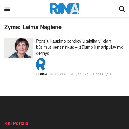
Žyma:
Laima Nagienė
Pensijų kaupimo bendrovių taktika viliojant
būsimus pensininkus – įžūlumo ir manipuliavimo
derinys
@
RINA
KETVIRTADIENIS, 26 SPALIO, 2023
0
Kiti Portalai