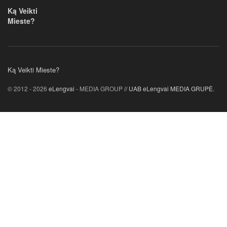
Ką Veikti
Mieste?
Ką Veikti Mieste?
© 2012 - 2026
eLengvai
- MEDIA GROUP
// UAB eLengvai MEDIA GRUPĖ
.