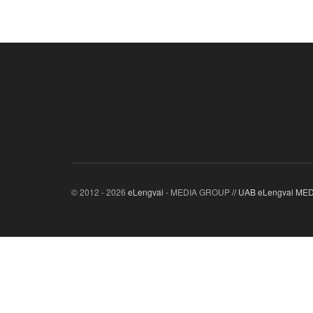
© 2012 - 2026
eLengvai
- MEDIA GROUP
// UAB eLengvai M