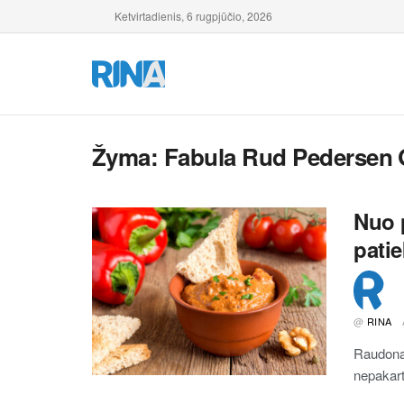
Ketvirtadienis, 6 rugpjūčio, 2026
Žyma:
Fabula Rud Pedersen
Nuo p
patie
@
RINA
Raudona,
nepakart