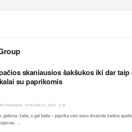
 Group
ačios skaniausios šakšukos iki dar taip 
kalai su paprikomis
ANTRADIENIS, 16 RUGSĖJO, 2025
0
 geltona, žalia, o gal balta – paprika vien savo išvaizda žadina apetit
ojamas. ...