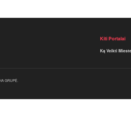
Kiti Portalai
Ką Veikti Miest
EDIA GRUPĖ
.