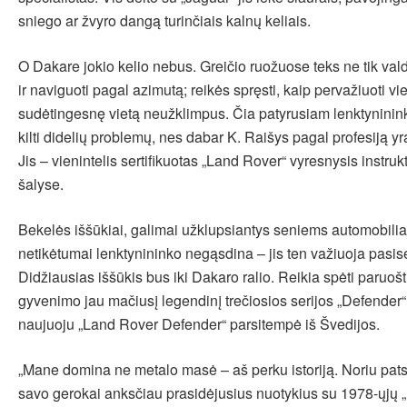
sniego ar žvyro dangą turinčiais kalnų keliais.
O Dakare jokio kelio nebus. Greičio ruožuose teks ne tik val
ir naviguoti pagal azimutą; reikės spręsti, kaip pervažiuoti vie
sudėtingesnę vietą neužklimpus. Čia patyrusiam lenktynininku
kilti didelių problemų, nes dabar K. Raišys pagal profesiją y
Jis – vienintelis sertifikuotas „Land Rover“ vyresnysis instrukt
šalyse.
Bekelės iššūkiai, galimai užklupsiantys seniems automobili
netikėtumai lenktynininko negąsdina – jis ten važiuoja pasis
Didžiausias iššūkis bus iki Dakaro ralio. Reikia spėti paruošti
gyvenimo jau mačiusį legendinį trečiosios serijos „Defender“.
naujuoju „Land Rover Defender“ parsitempė iš Švedijos.
„Mane domina ne metalo masė – aš perku istoriją. Noriu pats j
savo gerokai anksčiau prasidėjusius nuotykius su 1978-ųjų