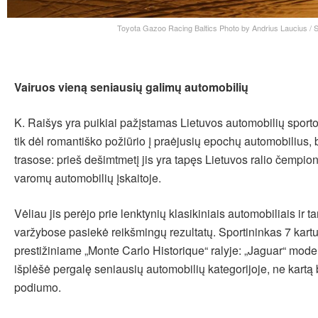
Toyota Gazoo Racing Baltics Photo by Andrius Laucius / Sa
Vairuos vieną seniausių galimų automobilių
K. Raišys yra puikiai pažįstamas Lietuvos automobilių sport
tik dėl romantiško požiūrio į praėjusių epochų automobilius, 
trasose: prieš dešimtmetį jis yra tapęs Lietuvos ralio čempio
varomų automobilių įskaitoje.
Vėliau jis perėjo prie lenktynių klasikiniais automobiliais ir t
varžybose pasiekė reikšmingų rezultatų. Sportininkas 7 kart
prestižiniame „Monte Carlo Historique“ ralyje: „Jaguar“ model
išplėšė pergalę seniausių automobilių kategorijoje, ne kartą
podiumo.