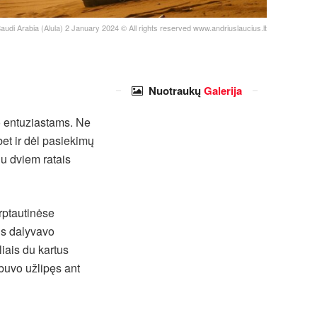
udi Arabia (Alula) 2 January 2024 © All rights reserved www.andriuslaucius.lt
Nuotraukų
Galerija
o entuziastams. Ne
bet ir dėl pasiekimų
nu dviem ratais
arptautinėse
us dalyvavo
iais du kartus
 buvo užlipęs ant