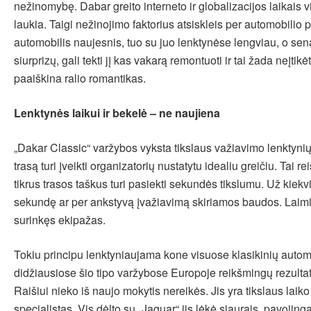
nežinomybę. Dabar greito interneto ir globalizacijos laikais 
laukia. Taigi nežinojimo faktorius atsiskleis per automobilio
automobilis naujesnis, tuo su juo lenktynėse lengviau, o sena
siurprizų, gali tekti jį kas vakarą remontuoti ir tai žada neįtikė
paaiškina ralio romantikas.
Lenktynės laikui ir bekelė – ne naujiena
„Dakar Classic“ varžybos vyksta tikslaus važiavimo lenktynių 
trasą turi įveikti organizatorių nustatytu idealiu greičiu. Tai re
tikrus trasos taškus turi pasiekti sekundės tikslumu. Už kiek
sekundę ar per ankstyvą įvažiavimą skiriamos baudos. Laimi
surinkęs ekipažas.
Tokiu principu lenktyniaujama kone visuose klasikinių automo
didžiausiose šio tipo varžybose Europoje reikšmingų rezulta
Raišiui nieko iš naujo mokytis nereikės. Jis yra tikslaus laiko
specialistas. Vis dėlto su „Jaguar“ jis lėkė siaurais, pavojinga