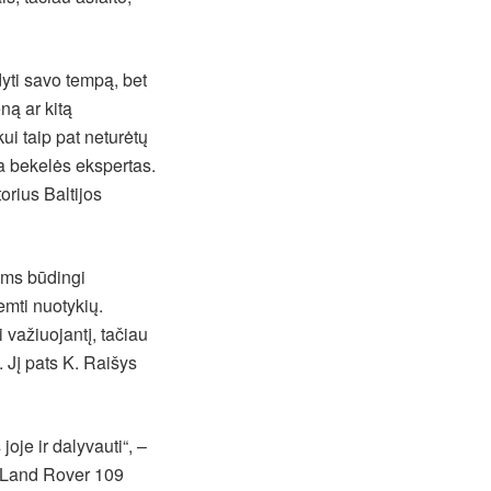
dyti savo tempą, bet
ną ar kitą
i taip pat neturėtų
ra bekelės ekspertas.
orius Baltijos
ams būdingi
emti nuotykių.
 važiuojantį, tačiau
 Jį pats K. Raišys
oje ir dalyvauti“, –
 „Land Rover 109