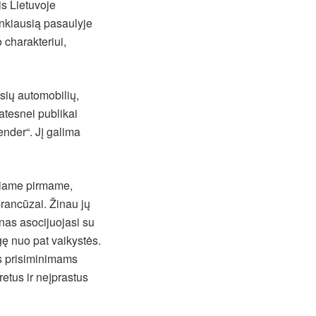
is Lietuvoje
unkiausią pasaulyje
 charakteriui,
sių automobilių,
tesnei publikai
ender“. Jį galima
ačiame pirmame,
rancūzai. Žinau jų
ainas asocijuojasi su
gę nuo pat vaikystės.
is prisiminimams
 retus ir neįprastus