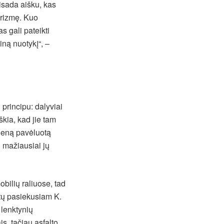
visada aišku, kas
 prizmę. Kuo
s gali pateikti
tiną nuotykį“, –
principu: dalyviai
iškia, kad jie tam
vieną pavėluotą
 mažiausiai jų
bilių raliuose, tad
tų pasiekusiam K.
 lenktynių
is, tačiau asfalto,