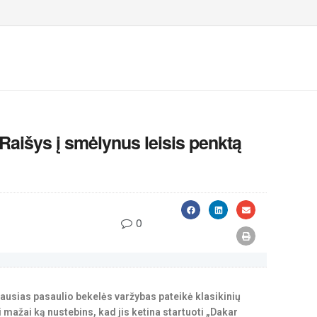
 Raišys į smėlynus leisis penktą
0
kiausias pasaulio bekelės varžybas pateikė klasikinių
 mažai ką nustebins, kad jis ketina startuoti „Dakar