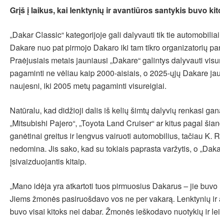
Grįš į laikus, kai lenktynių ir avantiūros santykis buvo ki
„Dakar Classic“ kategorijoje gali dalyvauti tik tie automobilia
Dakare nuo pat pirmojo Dakaro iki tam tikro organizatorių par
Praėjusiais metais jauniausi „Dakare“ galintys dalyvauti visur
pagaminti ne vėliau kaip 2000-aisiais, o 2025-ųjų Dakare jau
naujesni, iki 2005 metų pagaminti visureigiai.
Natūralu, kad didžioji dalis iš kelių šimtų dalyvių renkasi g
„Mitsubishi Pajero“, „Toyota Land Cruiser“ ar kitus pagal šian
ganėtinai greitus ir lengvus vairuoti automobilius, tačiau K. R
nedomina. Jis sako, kad su tokiais paprasta varžytis, o „Daka
įsivaizduojantis kitaip.
„Mano idėja yra atkartoti tuos pirmuosius Dakarus – jie buvo 
Jiems žmonės pasiruošdavo vos ne per vakarą. Lenktynių ir 
buvo visai kitoks nei dabar. Žmonės ieškodavo nuotykių ir lei