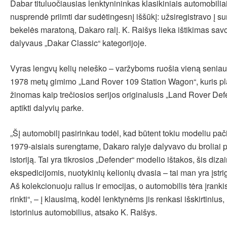
Dabar tituluočiausias lenktynininkas klasikiniais automobilia
nusprendė priimti dar sudėtingesnį iššūkį: užsiregistravo į s
bekelės maratoną, Dakaro ralį. K. Raišys lieka ištikimas savo
dalyvaus „Dakar Classic“ kategorijoje.
Vyras lengvų kelių neieško – varžyboms ruošia vieną seniau
1978 metų gimimo „Land Rover 109 Station Wagon“, kuris pla
žinomas kaip trečiosios serijos originalusis „Land Rover Def
aptikti dalyvių parke.
„Šį automobilį pasirinkau todėl, kad būtent tokiu modeliu p
1979-aisiais surengtame, Dakaro ralyje dalyvavo du broliai p
istoriją. Tai yra tikrosios „Defender“ modelio ištakos, šis diz
ekspedicijomis, nuotykinių kelionių dvasia – tai man yra įstri
Aš kolekcionuoju ralius ir emocijas, o automobilis tėra įrank
rinkti“, – į klausimą, kodėl lenktynėms jis renkasi išskirtinius,
istorinius automobilius, atsako K. Raišys.