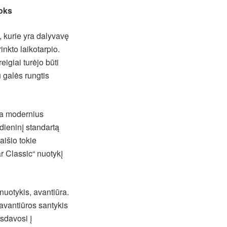
toks
i, kurie yra dalyvavę
inkto laikotarpio.
eigiai turėjo būti
 galės rungtis
ana modernius
dieninį standartą
aišio tokie
r Classic“ nuotykį
nuotykis, avantiūra.
avantiūros santykis
sdavosi į