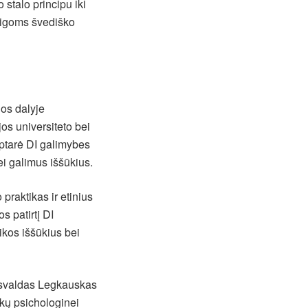
 stalo principu iki
taigoms švediško
os dalyje
os universiteto bei
aptarė DI galimybes
i galimus iššūkius.
 praktikas ir etinius
s patirtį DI
ikos iššūkius bei
Visvaldas Legkauskas
kų psichologinei