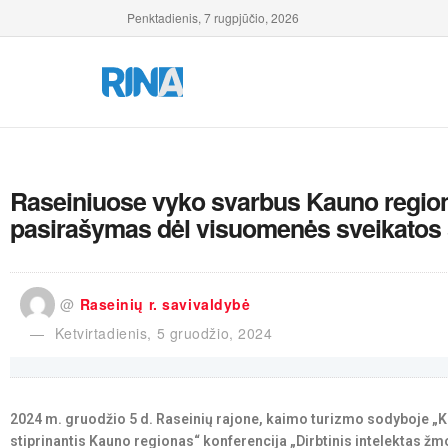
Penktadienis, 7 rugpjūčio, 2026
Raseiniuose vyko svarbus Kauno region
pasirašymas dėl visuomenės sveikatos s
@
Raseinių r. savivaldybė
Ketvirtadienis, 5 gruodžio, 2024
2024 m. gruodžio 5 d. Raseinių rajone, kaimo turizmo sodyboje „K
stiprinantis Kauno regionas“ konferencija „Dirbtinis intelektas žm