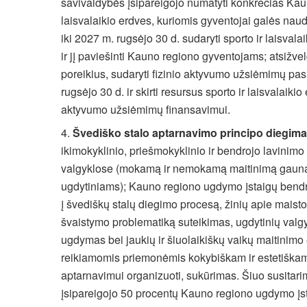
savivaldybės įsipareigojo numatyti konkrečias Kaun
laisvalaikio erdves, kuriomis gyventojai galės naudo
iki 2027 m. rugsėjo 30 d. sudaryti sporto ir laisvala
ir jį paviešinti Kauno regiono gyventojams; atsižvel
poreikius, sudaryti fizinio aktyvumo užsiėmimų pasi
rugsėjo 30 d. ir skirti resursus sporto ir laisvalaikio 
aktyvumo užsiėmimų finansavimui.
Švediško stalo aptarnavimo principo diegim
ikimokyklinio, priešmokyklinio ir bendrojo lavinim
valgyklose (mokamą ir nemokamą maitinimą gaun
ugdytiniams); Kauno regiono ugdymo įstaigų bend
į švediškų stalų diegimo procesą, žinių apie maisto
švaistymo problematiką suteikimas, ugdytinių valg
ugdymas bei jaukių ir šiuolaikiškų vaikų maitinimo 
reikiamomis priemonėmis kokybiškam ir estetiškam
aptarnavimui organizuoti, sukūrimas. Šiuo susitar
įsipareigojo 50 procentų Kauno regiono ugdymo įs