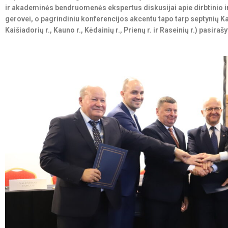
ir akademinės bendruomenės ekspertus diskusijai apie dirbtinio in
gerovei, o pagrindiniu konferencijos akcentu tapo tarp septynių K
Kaišiadorių r., Kauno r., Kėdainių r., Prienų r. ir Raseinių r.) pasir