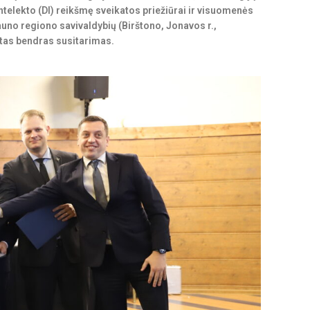
telekto (DI) reikšmę sveikatos priežiūrai ir visuomenės
auno regiono savivaldybių (Birštono, Jonavos r.,
ašytas bendras susitarimas.