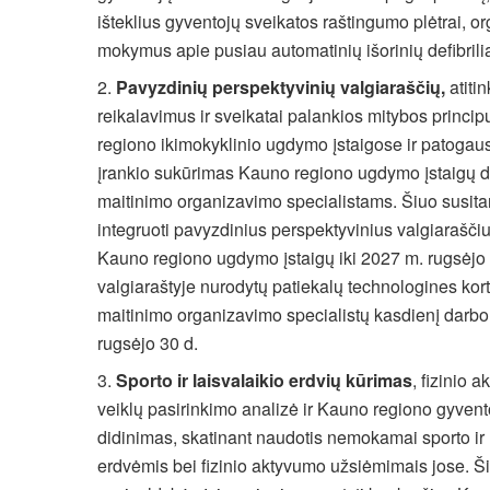
išteklius gyventojų sveikatos raštingumo plėtrai, o
mokymus apie pusiau automatinių išorinių defibrili
Pavyzdinių perspektyvinių valgiaraščių,
atitin
reikalavimus ir sveikatai palankios mitybos princi
regiono ikimokyklinio ugdymo įstaigose ir patogau
įrankio sukūrimas Kauno regiono ugdymo įstaigų di
maitinimo organizavimo specialistams. Šiuo susita
integruoti pavyzdinius perspektyvinius valgiarašči
Kauno regiono ugdymo įstaigų iki 2027 m. rugsėjo 30
valgiaraštyje nurodytų patiekalų technologines kortel
maitinimo organizavimo specialistų kasdienį darbo į
rugsėjo 30 d.
Sporto ir laisvalaikio erdvių kūrimas
, fizinio
veiklų pasirinkimo analizė ir Kauno regiono gyvent
didinimas, skatinant naudotis nemokamai sporto ir 
erdvėmis bei fizinio aktyvumo užsiėmimais jose. Š