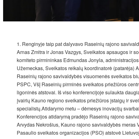
Renginyje taip pat dalyvavo Raseinių rajono savival
Arnas Zmitra ir Jonas Vazgys, Sveikatos apsaugos ir soc
komiteto pirmininkas Edmundas Jonyla, administracijos 
Užemeckas, Sveikatos reikalų koordinatorė (patarėja) Ak
Raseinių rajono savivaldybės visuomenės sveikatos biu
PSPC, VšĮ Raseinių pirminės sveikatos priežiūros centr
ligoninės atstovai. Iš viso konferencijoje sulaukta daugi
įvairių Kauno regiono sveikatos priežiūros įstaigų ir svei
specialistų.Atidarymo metu – dėmesys inovacijų svarbai 
Konferencijos atidarymą pradėjo Raseinių rajono savi
Arvydas Nekrošius, Kauno rajono savivaldybės meras V
Pasaulio sveikatos organizacijos (PSO) atstovė Lietuvoj