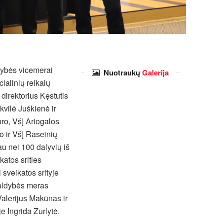
dybės vicemerai
Nuotraukų
Galerija
ialinių reikalų
direktorius Kęstutis
vilė Juškienė ir
ro, VšĮ Ariogalos
o ir VšĮ Raseinių
au nei 100 dalyvių iš
katos srities
sveikatos srityje
valdybės meras
alerijus Makūnas ir
e Ingrida Zurlytė.