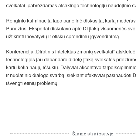
sveikatai, pabrėždamas atsakingo technologijų naudojimo s
Renginio kulminacija tapo panelinė diskusija, kurią moderav
Pundzius. Ekspertai diskutavo apie DI įtaką visuomenės sveik
užtikrinti inovatyvių ir etiškų sprendimų įgyvendinimą.
Konferencija „Dirbtinis intelektas žmonių sveikatai“ atskleidė
technologijos jau dabar daro didelę įtaką sveikatos priežiūros
kartu kelia naujų iššūkių. Dalyviai akcentavo tarpdisciplini
ir nuolatinio dialogo svarbą, siekiant efektyviai pasinaudoti 
išvengti etinių problemų.
Šiame straipsnyje