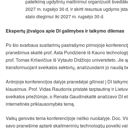
pateikimą ugdytinių maitinimui organizuoti švediško
2027 m. rugsėjo 30 d. ir skirti resursus ugdymo įs
stalo diegimui iki 2027 m. rugsėjo 30 d.
Ekspertų įžvalgos apie DI galimybes ir taikymo dilemas
Po šio svarbaus susitarimų pasirašymo pirmojoje konferencij
pranešimus skaitė prof. Asta Pundzienė iš Kauno technologij
prof. Tomas Krilavičius iš Vytauto Didžiojo universiteto. Jie 
transformuojant sveikatos sektorių, analizuodami jo naudą be
Antrojoje konferencijos dalyje pranešėjai gilinosi į DI taikymo
klausimus. Prof. Vidas Raudonis pristatė tarptautinę ir Lietuvo
sveikatos priežiūroje, o Renata Gaudinskaitė analizavo DI et
internetinės priklausomybės temą.
Vaikų gerovės tema konferencijoje neliko nuošalyje. Doc. 
savo pranešime aptarė skaitmeninių technologijų poveikį vai