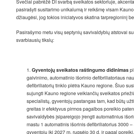
Svečiai pabrėžė DI svarbą sveikatos sektoriuje, akcent
pasirašyti susitarimo unikalumą ir reikšmę visam Kauno
džiaugėsi, jog tokios iniciatyvos skatina tarpregioninį 
Pasirašymo metu visų septynių savivaldybių atstovai sus
svarbiausių tikslų:
Gyventojų sveikatos raštingumo didinimas
pi
gaivinimo, automatinio išorinio defibriliatoriaus nau
defibriliatorių tinklo plėtra Kauno regione. Šiuo su
sujungti Kauno regione veikiančių sveikatos priežiū
specialistų, gyventojų pastangas tam, kad būtų užt
greitas ir efektyvus pirmos pagalbos poreikio paten
savivaldybės įsipareigojo įrengti automatinius išorin
mastu 1 automatinis išorinis defibriliatorius 3000 
gyventojų iki 2027 m. rugsėjo 30 d. ir pagal poreikį