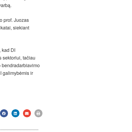
varbą.
o prof. Juozas
atai, siekiant
, kad DI
 sektoriui, tačiau
nio bendradarbiavimo
DI galimybėmis ir