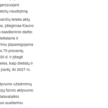
rganizuojant
atorių naudojimą.
kančių teisės aktų
pus, įdiegimas Kauno
s kasdieninio darbo
etistams ir
rimu įsipareigojama
us 70 procentų
 d. ir įdiegti
es, kaip dietistų ir
rankį, iki 2027 m.
 aktyvumo užsiėmimų
ojų fizinio aktyvumo
laisvalaikio
iuo susitarimu