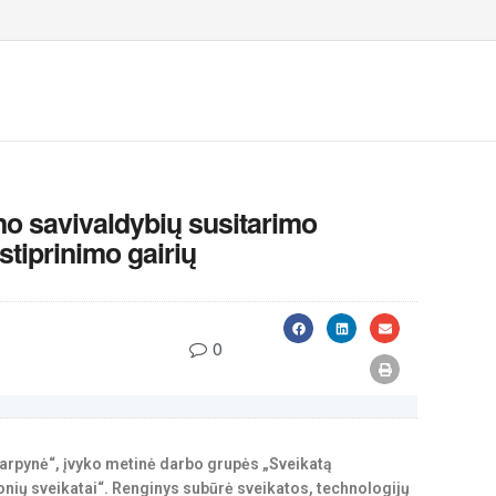
o savivaldybių susitarimo
tiprinimo gairių
0
arpynė“, įvyko metinė darbo grupės „Sveikatą
onių sveikatai“. Renginys subūrė sveikatos, technologijų