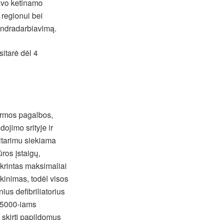
avo ketinamo
 regionui bei
bendradarbiavimą.
itarė dėl 4
rmos pagalbos,
dojimo srityje ir
sitarimu siekiama
ros įstaigų,
ikrintas maksimaliai
kinimas, todėl visos
ius defibriliatorius
– 5000-iams
, skirti papildomus