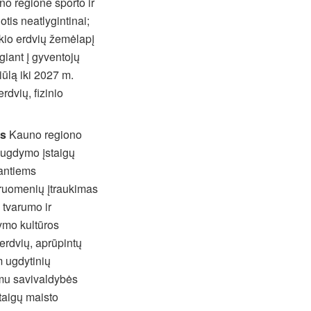
o regione sporto ir
tis neatlygintinai;
ikio erdvių žemėlapį
giant į gyventojų
ūlą iki 2027 m.
erdvių, fizinio
as
Kauno regiono
o ugdymo įstaigų
antiems
ruomenių įtraukimas
 tvarumo ir
ymo kultūros
erdvių, aprūpintų
 ugdytinių
imu savivaldybės
taigų maisto