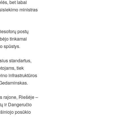
lės, bet labai
sisiekimo ministras
iesoforų postų
bėjo tinkamai
mo spūstys.
sius standartus,
tojams, tiek
ino infrastruktūros
s Gedaminskas.
s rajone, Riešėje –
tų ir Dangeručio
ešiniojo posūkio