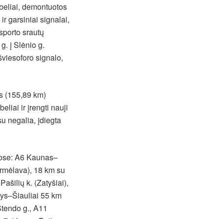
abeliai, demontuotos
r garsiniai signalai,
nsporto srautų
g. į Slėnio g.
šviesoforo signalo,
s (155,89 km)
eliai ir įrengti nauji
su negalia, įdiegta
etose: A6 Kaunas–
armėlava), 18 km su
ašilių k. (Zatyšiai),
žys–Šiauliai 55 km
Stendo g., A11