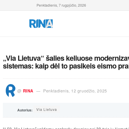
Penktadienis, 7 rugpjūčio, 2026
„Via Lietuva“ šalies keliuose moderniz
sistemas: kaip dėl to pasikeis eismo pr
@
RINA
Penktadienis, 12 gruodžio, 2025
Via Lietuva
Autorius: