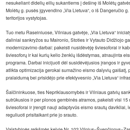
nesukeliant didelių eilių sukantiems į dešinę iš Molėtų gatvė
Molėtų g. pusės įgyvendino „Via Lietuva“, o iš Dangeručio g.
teritorijos vystytojas.
Tuo metu Raseiniuose, Vilniaus gatvėje, „Via Lietuva“ iniciaty
daliniai sankryžos su Maironio, Stoties ir Vytauto Didžiojo g
modernizavimo darbai: pakeisti nusidėvėję šviesoforai ir kab
šviesoforų ir kai kurių kelio ženklų išdėstymas, atnaujinta e
programa. Darbai inicijuoti dėl susidėvėjusios įrangos ir gyv
atlikta optimizacija gerokai sumažino eismo dalyvių gaišatį,
pralaidumą bei prisidėjo prie efektyvesnio „Via Lietuva“ infr
Šalčininkuose, ties Nepriklausomybės ir Vilniaus gatvių sank
sutrūkusios ir per plonos gembinės atramos, pakeisti visi 15
šviesoforai ir įrengti nauji adaptyvūs eismo srautų davikliai, 
reguliuoti prisitaikant prie jo srauto.
Valstybinės reikšmės kelyje Nr. 102 Vilnius–Švenčionys–Zar