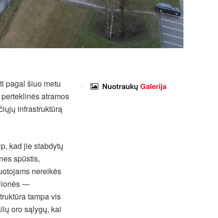
yti pagal šiuo metu
Nuotraukų
Galerija
, perteklinės atramos
iųjų infrastruktūrą
p, kad jie stabdytų
nes spūstis,
ruotojams nereikės
elionės —
struktūra tampa vis
lių oro sąlygų, kai