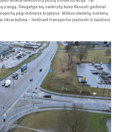
 buvo atlikta šviesoforų postų modernizacija. Tai
ią įrangą. Daugelyje šių sankryžų buvo fiksuoti gedimai:
ansportą pagrindinėse kryptyse. Atlikus daviklių sistemų
tikrai būtina – leidžiant transportui įvažiuoti iš šalutinio