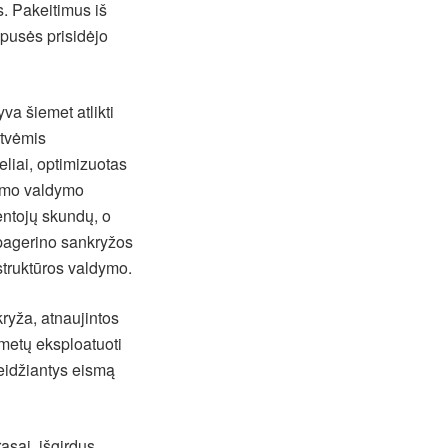
s. Pakeitimus iš
 pusės prisidėjo
va šiemet atlikti
atvėmis
eliai, optimizuotas
ismo valdymo
entojų skundų, o
 pagerino sankryžos
astruktūros valdymo.
ryža, atnaujintos
 metų eksploatuoti
leidžiantys eismą
asai, išgirdus