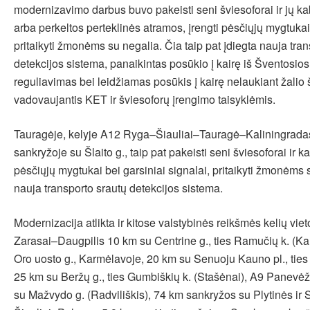
modernizavimo darbus buvo pakeisti seni šviesoforai ir jų k
arba perkeltos perteklinės atramos, įrengti pėsčiųjų mygtukai i
pritaikyti žmonėms su negalia. Čia taip pat įdiegta nauja tra
detekcijos sistema, panaikintas posūkio į kairę iš Šventosios 
reguliavimas bei leidžiamas posūkis į kairę nelaukiant žalio 
vadovaujantis KET ir šviesoforų įrengimo taisyklėmis.
Tauragėje, kelyje A12 Ryga–Šiauliai–Tauragė–Kaliningrada
sankryžoje su Šlaito g., taip pat pakeisti seni šviesoforai ir kab
pėsčiųjų mygtukai bei garsiniai signalai, pritaikyti žmonėms 
nauja transporto srautų detekcijos sistema.
Modernizacija atlikta ir kitose valstybinės reikšmės kelių vi
Zarasai–Daugpilis 10 km su Centrine g., ties Ramučių k. (K
Oro uosto g., Karmėlavoje, 20 km su Senuoju Kauno pl., ties P
25 km su Beržų g., ties Gumbiškių k. (Stašėnai), A9 Panevė
su Mažvydo g. (Radviliškis), 74 km sankryžos su Plytinės ir 