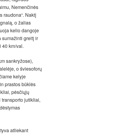
 kaimu, Nemenčinės
s raudona“. Naktį
gnalą, o žalias
ksuoja kelio dangoje
sumažinti greitį ir
i 40 km/val.
 km sankryžose),
alelėje, o šviesoforų
ačiame kelyje
tin prastos būklės
ikliai, pėsčiųjų
transporto jutikliai,
išdėstymas
atyva atliekant