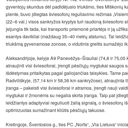
gyventojų skundus dėl padidėjusio triukšmo, ties Miškonių
plente, buvo įdiegtas šviesoforų reguliavimo režimas „Visiem
(22–6 val.) visos sankryžos kryptys turi raudoną šviesoforo si
įsijungia tik tada, kai transporto priemonė priartėja ir ją užfi
esantys davikliai (maždaug 35–40 metrų atstumu). Tai leidžia 
triukšmą gyvenamose zonose, o vidutinis greitis sumažėjo ik
Aleksandrijoje, kelyje A9 Panevėžys–Šiauliai (74,8 ir 75,05
atnaujinti visi šviesoforai, įrengti pėsčiųjų mygtukai saugos s
išdėstymas pritaikytas pagal galiojančias taisykles. Tame p
Radviliškyje, (57,14 km ir 58,36 km sankryžose), atnaujinta i
įranga – pakeisti visi šviesoforai ir atramos, įrengti nauji vald
mygtukai ir žmonėms su negalia skirta įranga. Taip pat įdiegti 
leidžiantys adaptyviai reguliuoti žalią signalą, o šviesoforų 
optimizuotas sumažinant kliūtis pėsčiųjų takuose.
Kretingoje, Šventosios g., ties PC „Norfa“, „Via Lietuva“ inici