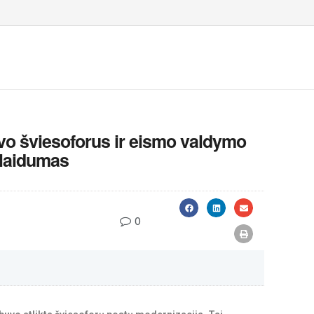
avo šviesoforus ir eismo valdymo
alaidumas
0