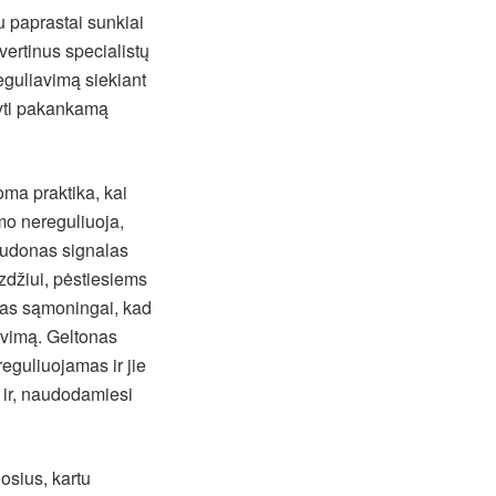
du paprastai sunkiai
ertinus specialistų
eguliavimą siekiant
kyti pakankamą
oma praktika, kai
smo nereguliuoja,
audonas signalas
yzdžiui, pėstiesiems
as sąmoningai, kad
avimą. Geltonas
eguliuojamas ir jie
s ir, naudodamiesi
osius, kartu