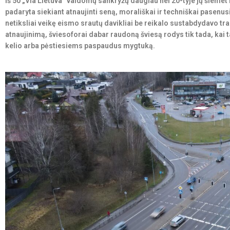
Iš 50 „Via Lietuva“ valdomų sankryžų daugiau nei 20-tyje jų šiemet
padaryta siekiant atnaujinti seną, morališkai ir techniškai pasenus
netiksliai veikę eismo srautų davikliai be reikalo sustabdydavo tr
atnaujinimą, šviesoforai dabar raudoną šviesą rodys tik tada, kai tai 
kelio arba pėstiesiems paspaudus mygtuką.