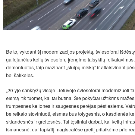
Be to, vykdant šį modernizacijos projektą, šviesoforai išdėst
galiojančius kelių šviesoforų įrengimo taisyklių reikalavimus
demontuotos, taip mažinant „stulpų mišką“ ir atlaisvinant pėsč
bei šalikeles.
„20-yje sankryžų visoje Lietuvoje šviesoforai modernizuoti tai
eismą tik tuomet, kai tai būtina. Šie pokyčiai užtikrins mažes
trumpesnes keliones ir saugesnes perėjas pėstiesiems. Vai
be reikalo stoviniuoti, eismas bus tolygesnis, o kasdienės k
sklandesnės ir greitesnės. Tai tęstiniai darbai, kai kelių infra
išmanesnė: dar lapkritį magistralėse greitį pritaikėme prie rea