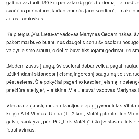
galima važiuoti 130 km per valandą greičiu žiemą. Tai nedide
svarbios permainos, kurias žmonės jaus kasdien“, – sako su
Juras Taminskas.
Kaip teigia „Via Lietuva“ vadovas Martynas Gedaminskas, šv
pakeitimai buvo būtini, nes daugelis senų šviesoforų nesuge
valdyti eismo srautų, o dėl to buvo fiksuojami gedimai ir eis
„Modernizavus įrangą, šviesoforai dabar veikia pagal naujau
užtikrindami sklandesnį eismą ir geresnį saugumą tiek vairuo
pėstiesiems. Šie pokyčiai pagerino kasdienį eismą ir palengv
priežiūrą ateityje“, – aiškina „Via Lietuva“ vadovas Martyna
Vienas naujausių modernizacijos etapų įgyvendintas Vilniau
kelyje A14 Vilnius–Utena (11,3 km), Molėtų plente, ties Molė
gatvių sankryža, prie PC „Link Molėtų“. Čia įvestas dalinis d
reguliavimas.