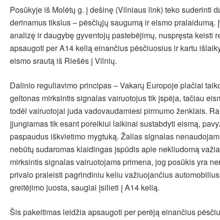
Posūkyje iš Molėtų g. į dešinę (Vilniaus link) teko suderinti 
derinamus tikslus – pėsčiųjų saugumą ir eismo pralaidumą. Įv
analizę ir daugybę gyventojų pastebėjimų, nuspręsta keisti r
apsaugoti per A14 kelią einančius pėsčiuosius ir kartu išlai
eismo srautą iš Riešės į Vilnių.
Dalinio reguliavimo principas – Vakarų Europoje plačiai taik
geltonas mirksintis signalas vairuotojus tik įspėja, tačiau ei
todėl vairuotojai juda vadovaudamiesi pirmumo ženklais. R
įjungiamas tik esant poreikiui laikinai sustabdyti eismą, pav
paspaudus iškvietimo mygtuką. Žalias signalas nenaudojam
nebūtų sudaromas klaidingas įspūdis apie nekliudomą važi
mirksintis signalas vairuotojams primena, jog posūkis yra ner
privalo praleisti pagrindiniu keliu važiuojančius automobiliu
greitėjimo juosta, saugiai įsilieti į A14 kelią.
Šis pakeitimas leidžia apsaugoti per perėją einančius pėsčiu