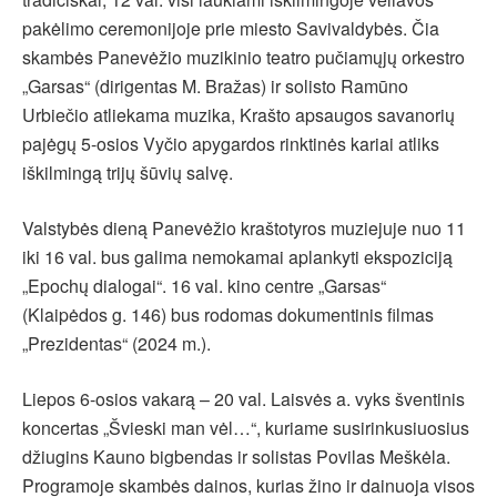
pakėlimo ceremonijoje prie miesto Savivaldybės. Čia
skambės Panevėžio muzikinio teatro pučiamųjų orkestro
„Garsas“ (dirigentas M. Bražas) ir solisto Ramūno
Urbiečio atliekama muzika, Krašto apsaugos savanorių
pajėgų 5-osios Vyčio apygardos rinktinės kariai atliks
iškilmingą trijų šūvių salvę.
Valstybės dieną Panevėžio kraštotyros muziejuje nuo 11
iki 16 val. bus galima nemokamai aplankyti ekspoziciją
„Epochų dialogai“. 16 val. kino centre „Garsas“
(Klaipėdos g. 146) bus rodomas dokumentinis filmas
„Prezidentas“ (2024 m.).
Liepos 6-osios vakarą – 20 val. Laisvės a. vyks šventinis
koncertas „Švieski man vėl…“, kuriame susirinkusiuosius
džiugins Kauno bigbendas ir solistas Povilas Meškėla.
Programoje skambės dainos, kurias žino ir dainuoja visos