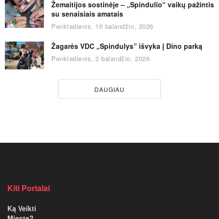
Žemaitijos sostinėje – „Spindulio“ vaikų pažintis
su senaisiais amatais
Penktadienis, 10 balandžio, 2026
Žagarės VDC „Spindulys” išvyka į Dino parką
Penktadienis, 3 balandžio, 2026
DAUGIAU
Kiti Portalai
Ką Veikti
Mieste?