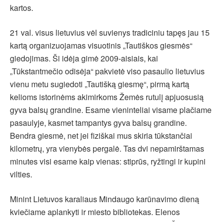
kartos.
21 val. visus lietuvius vėl suvienys tradiciniu tapęs jau 15
kartą organizuojamas visuotinis „Tautiškos giesmės“
giedojimas. Ši idėja gimė 2009-aisiais, kai
„Tūkstantmečio odisėja“ pakvietė viso pasaulio lietuvius
vienu metu sugiedoti „Tautišką giesmę“, pirmą kartą
kelioms istorinėms akimirkoms Žemės rutulį apjuosusią
gyva balsų grandine. Esame vieninteliai visame plačiame
pasaulyje, kasmet tampantys gyva balsų grandine.
Bendra giesmė, net jei fiziškai mus skiria tūkstančiai
kilometrų, yra vienybės pergalė. Tas dvi nepamirštamas
minutes visi esame kaip vienas: stiprūs, ryžtingi ir kupini
vilties.
Minint Lietuvos karaliaus Mindaugo karūnavimo dieną
kviečiame aplankyti ir miesto bibliotekas. Elenos