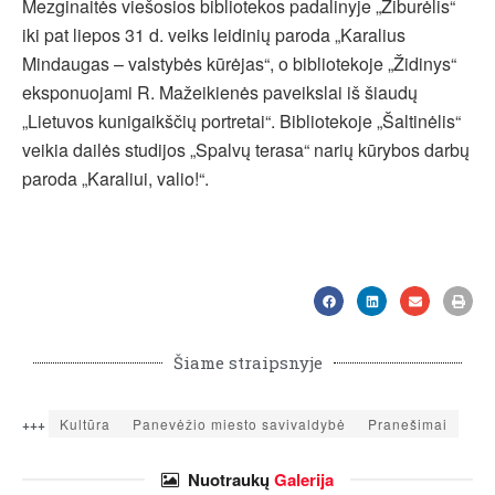
Mezginaitės viešosios bibliotekos padalinyje „Žiburėlis“
iki pat liepos 31 d. veiks leidinių paroda „Karalius
Mindaugas – valstybės kūrėjas“, o bibliotekoje „Židinys“
eksponuojami R. Mažeikienės paveikslai iš šiaudų
„Lietuvos kunigaikščių portretai“. Bibliotekoje „Šaltinėlis“
veikia dailės studijos „Spalvų terasa“ narių kūrybos darbų
paroda „Karaliui, valio!“.
Šiame straipsnyje
+++
Kultūra
Panevėžio miesto savivaldybė
Pranešimai
Nuotraukų
Galerija