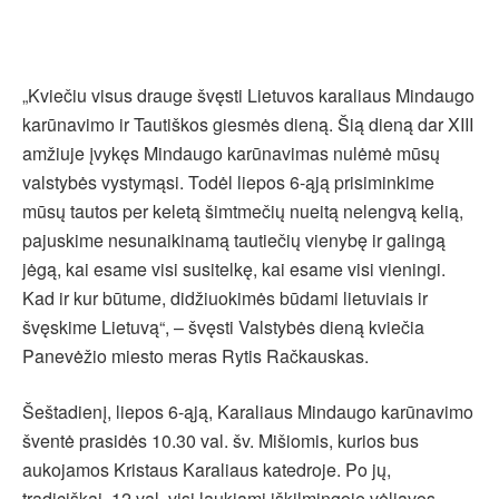
„Kviečiu visus drauge švęsti Lietuvos karaliaus Mindaugo
karūnavimo ir Tautiškos giesmės dieną. Šią dieną dar XIII
amžiuje įvykęs Mindaugo karūnavimas nulėmė mūsų
valstybės vystymąsi. Todėl liepos 6-ąją prisiminkime
mūsų tautos per keletą šimtmečių nueitą nelengvą kelią,
pajuskime nesunaikinamą tautiečių vienybę ir galingą
jėgą, kai esame visi susitelkę, kai esame visi vieningi.
Kad ir kur būtume, didžiuokimės būdami lietuviais ir
švęskime Lietuvą“, – švęsti Valstybės dieną kviečia
Panevėžio miesto meras Rytis Račkauskas.
Šeštadienį, liepos 6-ąją, Karaliaus Mindaugo karūnavimo
šventė prasidės 10.30 val. šv. Mišiomis, kurios bus
aukojamos Kristaus Karaliaus katedroje. Po jų,
tradiciškai, 12 val. visi laukiami iškilmingoje vėliavos