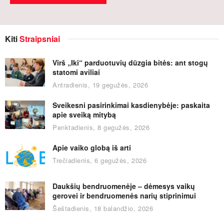
Kiti
Straipsniai
Virš „Iki“ parduotuvių dūzgia bitės: ant stogų
statomi aviliai
Antradienis, 19 gegužės, 2026
Sveikesni pasirinkimai kasdienybėje: paskaita
apie sveiką mitybą
Penktadienis, 8 gegužės, 2026
Apie vaiko globą iš arti
Trečiadienis, 6 gegužės, 2026
Daukšių bendruomenėje – dėmesys vaikų
gerovei ir bendruomenės narių stiprinimui
Šeštadienis, 18 balandžio, 2026