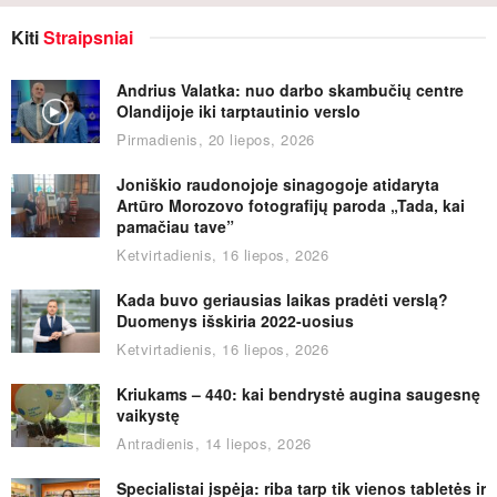
Kiti
Straipsniai
Andrius Valatka: nuo darbo skambučių centre
Olandijoje iki tarptautinio verslo
Pirmadienis, 20 liepos, 2026
Joniškio raudonojoje sinagogoje atidaryta
Artūro Morozovo fotografijų paroda „Tada, kai
pamačiau tave”
Ketvirtadienis, 16 liepos, 2026
Kada buvo geriausias laikas pradėti verslą?
Duomenys išskiria 2022-uosius
Ketvirtadienis, 16 liepos, 2026
Kriukams – 440: kai bendrystė augina saugesnę
vaikystę
Antradienis, 14 liepos, 2026
Specialistai įspėja: riba tarp tik vienos tabletės ir