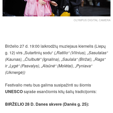
OLYMPUS DIGITAL CAMERA
Birželio 27 d. 19:00 laikrodžių muziejaus kiemelis (Liepų
g. 12) virs „Sutartinių sodu“
(„Ratilio“ (Vilnius), „Sasutalas“
(Kaunas), „Čiulbutė” (Ignalina), „Saulala“ (Biržai), „Rags“
ir „Lygė“ (Pasvalys), „Alsūnė“ (Molėtai), „Pyniava“
(Ukmergė))
Festivalio metu bus galima susipažinti su šiomis
UNESCO
sąraše esančiomis kitų šalių tradicijomis:
BIRŽELIO 28 D. Danes skvere (Danės g. 25):