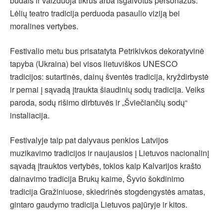
būdais ir vaizduoja tikrus arba išgalvotus personažus.
Lėlių teatro tradicija perduoda pasaulio viziją bei
moralines vertybes.
Festivalio metu bus prisatatyta Petrikivkos dekoratyvinė
tapyba (Ukraina) bei visos lietuviškos UNESCO
tradicijos: sutartinės, dainų šventės tradicija, kryždirbystė
ir pernai į sąvadą įtraukta šiaudinių sodų tradicija. Veiks
paroda, sodų rišimo dirbtuvės ir „Šviečiančių sodų“
instaliacija.
Festivalyje taip pat dalyvaus penkios Latvijos
muzikavimo tradicijos ir naujausios į Lietuvos nacionalinį
sąvadą įtrauktos vertybės, tokios kaip Kalvarijos krašto
dainavimo tradicija Brukų kaime, Šyvio šokdinimo
tradicija Gražiniuose, skiedrinės stogdengystės amatas,
gintaro gaudymo tradicija Lietuvos pajūryje ir kitos.