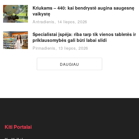
Kriukams – 440: kai bendrystė augina saugesnę
vaikystę
Antradienis, 14 liepos, 2026
Specialistai įspėja: riba tarp tik vienos tabletės ir
priklausomybės gali būti labai slidi
Pirmadienis, 13 liepos, 2026
DAUGIAU
Kiti Portalai