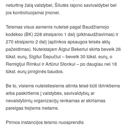
neturtinę žalą valstybei, Šilutės rajono savivaldybei bei
jos kontroliuojamai įmonei.
Teismas visus asmenis nuteisė pagal Baudžiamojo
kodekso (BK) 228 straipsnio 1 dalį (piktnaudžiavimas) ir
270 straipsnio 2 dalį (aplinkos apsaugos teisės aktų
pažeidimas). Nuteistajam Algiui Bekeriui skirta beveik 26
tūkst. eurų, Sigitui Šepučiui – beveik 30 tūkst. eurų, o
Remigijui Rimkui ir Artūrui Stonkui – po daugiau nei 18
tūkst. eurų piniginės baudos.
Be to, visiems nuteistiesiems atimta teisė būti išrinktiems
arba paskirtiems į valstybės, savivaldybių ar
nevalstybinių organizacijų renkamas ar skiriamas
pareigas trejiems metams.
Pirmos instancijos teismo nuosprendis