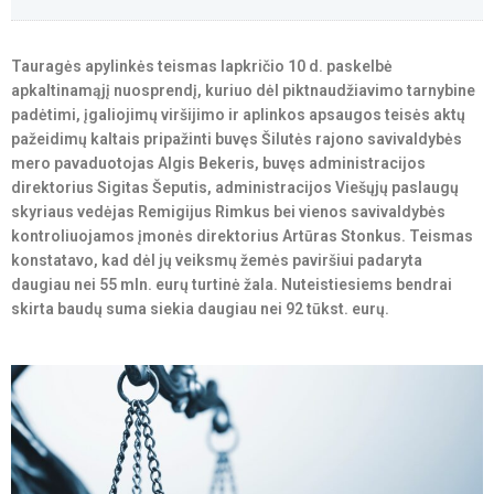
Tauragės apylinkės teismas lapkričio 10 d. paskelbė
apkaltinamąjį nuosprendį, kuriuo dėl piktnaudžiavimo tarnybine
padėtimi, įgaliojimų viršijimo ir aplinkos apsaugos teisės aktų
pažeidimų kaltais pripažinti buvęs Šilutės rajono savivaldybės
mero pavaduotojas Algis Bekeris, buvęs administracijos
direktorius Sigitas Šeputis, administracijos Viešųjų paslaugų
skyriaus vedėjas Remigijus Rimkus bei vienos savivaldybės
kontroliuojamos įmonės direktorius Artūras Stonkus. Teismas
konstatavo, kad dėl jų veiksmų žemės paviršiui padaryta
daugiau nei 55 mln. eurų turtinė žala. Nuteistiesiems bendrai
skirta baudų suma siekia daugiau nei 92 tūkst. eurų.