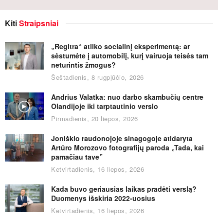
Kiti
Straipsniai
„Regitra“ atliko socialinį eksperimentą: ar
sėstumėte į automobilį, kurį vairuoja teisės tam
neturintis žmogus?
Šeštadienis, 8 rugpjūčio, 2026
Andrius Valatka: nuo darbo skambučių centre
Olandijoje iki tarptautinio verslo
Pirmadienis, 20 liepos, 2026
Joniškio raudonojoje sinagogoje atidaryta
Artūro Morozovo fotografijų paroda „Tada, kai
pamačiau tave”
Ketvirtadienis, 16 liepos, 2026
Kada buvo geriausias laikas pradėti verslą?
Duomenys išskiria 2022-uosius
Ketvirtadienis, 16 liepos, 2026