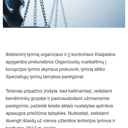
Ikiteisminį tyrimą organizavo ir jį kontroliavo Klaipėdos
apygardos prokuratūros Organizuotų nusikaltimų į
korupcijos tyrimo skyriaus prokurorė, tyrimą atliko
Specialiųjų tyrimų tarnybos pareigūnai.
Teismas pripažino įrodyta, kad kaltinamieji, veikdami
bendrininkų grupėje ir pasinaudodami užimamomis
pareigomis, pažeidė teisės aktais nustatytas aplinkos
apsaugos priežiūros taisykles. Nuteistieji, siekdami
išvengti išlaidų už vienos užterštos teritorijos tyrimus ir
tvarkymą, 2017 m. spalio–