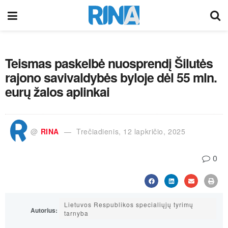
Teismas paskelbė nuosprendį Šilutės
rajono savivaldybės byloje dėl 55 mln.
eurų žalos aplinkai
@
RINA
Trečiadienis, 12 lapkričio, 2025
0
Lietuvos Respublikos specialiųjų tyrimų
Autorius:
tarnyba