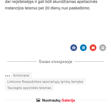
dar neįsiteisėjęs ir gali būti skundžiamas apeliacinės
instancijos teismui per 20 dienų nuo paskelbimo.
Šiame straipsnyje
+++
Kriminalai
Lietuvos Respublikos specialiųjų tyrimų tarnyba
Tauragės apylinkės teismas
Nuotraukų
Galerija