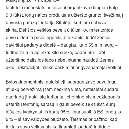
lapkričio mėnesiais neteisėtai organizavo daugiau kaip
5,3 tūkst. tonų naftos produktais užteršto grunto išvežimą į
buvusią garažų teritoriją Šilutėje, kuri tam nebuvo
skirta. Dėl šios veiklos beveik 8 tūkst. kv. m teritorijos
buvo užteršta pavojingomis atliekomis, todėl žemės
paviršiui padaryta didelė – daugiau kaip 55 mln. eurų –
turtinė žala, o aplinkai kilo sunkių padarinių – dėl
užteršimo dalis jos tapo nebetinkama naudoti žemės
ūkiui, rekreacijai, miško paskirčiai ar gyvenamajai veiklai.
Bylos duomenimis, nuteistieji, suorganizavę pavojingų
atliekų pervežimą į tam neskirtą vietą, neteisėtai sudarė
pagrindą įtraukti šią teritoriją į cheminėmis medžiagomis
užterštų teritorijų sąrašą ir gauti beveik 188 tūkst. eurų
lėšų jos tvarkymui, iš kurių 95 % finansuoti iš ES fondų, o
5 % – iš savivaldybės biudžeto. Teismas pripažino, kad
tokiais savo veiksmais kaltinamieji padarė ir didelę