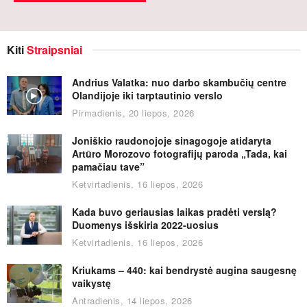
Kiti
Straipsniai
Andrius Valatka: nuo darbo skambučių centre
Olandijoje iki tarptautinio verslo
Pirmadienis, 20 liepos, 2026
Joniškio raudonojoje sinagogoje atidaryta
Artūro Morozovo fotografijų paroda „Tada, kai
pamačiau tave”
Ketvirtadienis, 16 liepos, 2026
Kada buvo geriausias laikas pradėti verslą?
Duomenys išskiria 2022-uosius
Ketvirtadienis, 16 liepos, 2026
Kriukams – 440: kai bendrystė augina saugesnę
vaikystę
Antradienis, 14 liepos, 2026