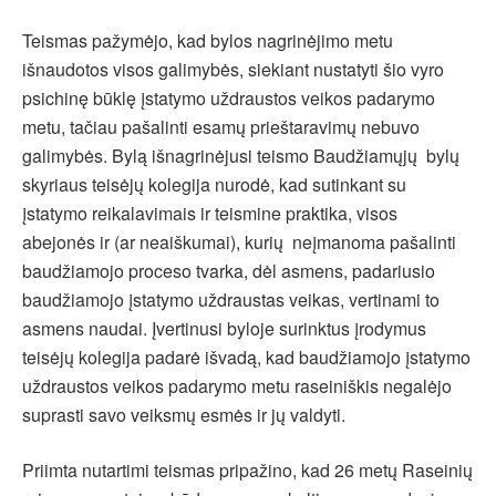
Teismas pažymėjo, kad bylos nagrinėjimo metu
išnaudotos visos galimybės, siekiant nustatyti šio vyro
psichinę būklę įstatymo uždraustos veikos padarymo
metu, tačiau pašalinti esamų prieštaravimų nebuvo
galimybės. Bylą išnagrinėjusi teismo Baudžiamųjų bylų
skyriaus teisėjų kolegija nurodė, kad sutinkant su
įstatymo reikalavimais ir teismine praktika, visos
abejonės ir (ar neaiškumai), kurių neįmanoma pašalinti
baudžiamojo proceso tvarka, dėl asmens, padariusio
baudžiamojo įstatymo uždraustas veikas, vertinami to
asmens naudai. Įvertinusi byloje surinktus įrodymus
teisėjų kolegija padarė išvadą, kad baudžiamojo įstatymo
uždraustos veikos padarymo metu raseiniškis negalėjo
suprasti savo veiksmų esmės ir jų valdyti.
Priimta nutartimi teismas pripažino, kad 26 metų Raseinių