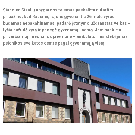
Šiandien Šiaulių apygardos teismas paskelbta nutartimi
pripažino, kad Raseinių rajone gyvenantis 26 metų vyras,
būdamas nepakaltinamas, padarė įstatymo uždraustas veikas –
tyčia nužudė vyrą ir padegė gyvenamąjį namą. Jam paskirta
priverčiamoji medicinos priemonė – ambulatorinis stebėjimas
psichikos sveikatos centre pagal gyvenamąją vietą.