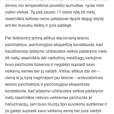
žemos oro temperatūros poveikio sumuštas vyras mirė
įvykio vietoje. Tą patį sausio 17-osios rytą 26 metų
raseiniškis keliose namo patalpose išpylė degųjį skystį
ant ten buvusių daiktų ir juos padegė.
Per ikiteisminį tyrimą atlikus stacionarią teismo
psichiatrijos, psichologijos ekspertizę konstatuota, kad
baudžiamojo įstatymo uždraustos veikos padarymo metu
26 metų raseiniškis dėl narkotinių medžiagų vartojimo
buvo psichozės būsenos ir negalėjo suprasti savo
veiksmų esmės bei jų valdyti. Vėliau atlikus dar dvi –
vieną iš jų bylą nagrinėjant jau teisme – ambulatorines
teismo psichiatrijos ir psichologijos ekspertizes
konstatuota, kad įstatymo uždraustos veikos padarymo
metu raseiniškis nebuvo veikiamas psichozės ar
haliucinacijų, jam buvo iliuzijų tipo suvokimo sutrikimai ir
jis galėjo suprasti savo veiksmų esmę bei juos valdyti.