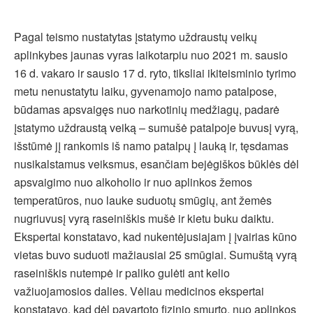
Pagal teismo nustatytas įstatymo uždraustų veikų
aplinkybes jaunas vyras laikotarpiu nuo 2021 m. sausio
16 d. vakaro ir sausio 17 d. ryto, tiksliai ikiteisminio tyrimo
metu nenustatytu laiku, gyvenamojo namo patalpose,
būdamas apsvaigęs nuo narkotinių medžiagų, padarė
įstatymo uždraustą veiką – sumušė patalpoje buvusį vyrą,
išstūmė jį rankomis iš namo patalpų į lauką ir, tęsdamas
nusikalstamus veiksmus, esančiam bejėgiškos būklės dėl
apsvaigimo nuo alkoholio ir nuo aplinkos žemos
temperatūros, nuo lauke suduotų smūgių, ant žemės
nugriuvusį vyrą raseiniškis mušė ir kietu buku daiktu.
Ekspertai konstatavo, kad nukentėjusiajam į įvairias kūno
vietas buvo suduoti mažiausiai 25 smūgiai. Sumuštą vyrą
raseiniškis nutempė ir paliko gulėti ant kelio
važiuojamosios dalies. Vėliau medicinos ekspertai
konstatavo, kad dėl pavartoto fizinio smurto, nuo aplinkos