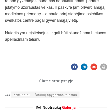
rajono gyventojas, būdamas nepakaltinamas, padarė
įstatymo uždraustas veikas, ir paskyrė jam priverčiamąją
medicinos priemonę – ambulatorinį stebėjimą psichikos
sveikatos centre pagal gyvenamąją vietą.
Nutartis yra neįsiteisėjusi ir gali būti skundžiama Lietuvos
apeliaciniam teismui.
Šiame straipsnyje
+++
Kriminalai
Šiaulių apygardos teismas
Nuotraukų
Galerija