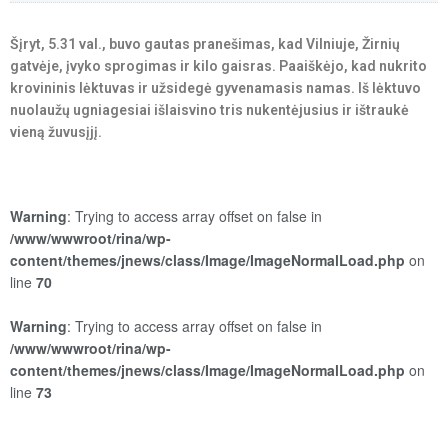
Šįryt, 5.31 val., buvo gautas pranešimas, kad Vilniuje, Žirnių
gatvėje, įvyko sprogimas ir kilo gaisras. Paaiškėjo, kad nukrito
krovininis lėktuvas ir užsidegė gyvenamasis namas. Iš lėktuvo
nuolaužų ugniagesiai išlaisvino tris nukentėjusius ir ištraukė
vieną žuvusįjį.
Warning
: Trying to access array offset on false in
/www/wwwroot/rina/wp-
content/themes/jnews/class/Image/ImageNormalLoad.php
on
line
70
Warning
: Trying to access array offset on false in
/www/wwwroot/rina/wp-
content/themes/jnews/class/Image/ImageNormalLoad.php
on
line
73