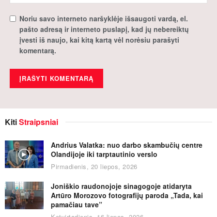
Noriu savo interneto naršyklėje išsaugoti vardą, el.
pašto adresą ir interneto puslapį, kad jų nebereiktų
įvesti iš naujo, kai kitą kartą vėl norėsiu parašyti
komentarą.
Kiti
Straipsniai
Andrius Valatka: nuo darbo skambučių centre
Olandijoje iki tarptautinio verslo
Pirmadienis, 20 liepos, 2026
Joniškio raudonojoje sinagogoje atidaryta
Artūro Morozovo fotografijų paroda „Tada, kai
pamačiau tave”
Ketvirtadienis, 16 liepos, 2026