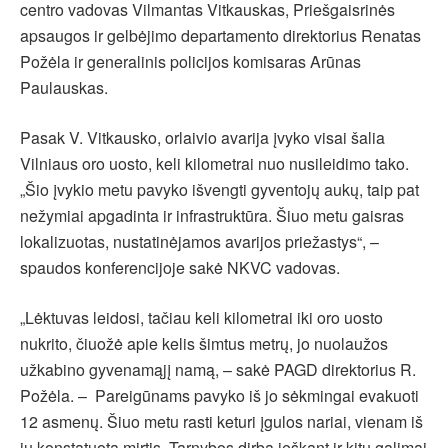
centro vadovas Vilmantas Vitkauskas, Priešgaisrinės
apsaugos ir gelbėjimo departamento direktorius Renatas
Požėla ir generalinis policijos komisaras Arūnas
Paulauskas.
Pasak V. Vitkausko, orlaivio avarija įvyko visai šalia
Vilniaus oro uosto, keli kilometrai nuo nusileidimo tako.
„Šio įvykio metu pavyko išvengti gyventojų aukų, taip pat
nežymiai apgadinta ir infrastruktūra. Šiuo metu gaisras
lokalizuotas, nustatinėjamos avarijos priežastys“, –
spaudos konferencijoje sakė NKVC vadovas.
„Lėktuvas leidosi, tačiau keli kilometrai iki oro uosto
nukrito, čiuožė apie kelis šimtus metrų, jo nuolaužos
užkabino gyvenamąjį namą, – sakė PAGD direktorius R.
Požėla. – Pareigūnams pavyko iš jo sėkmingai evakuoti
12 asmenų. Šiuo metu rasti keturi įgulos nariai, vienam iš
jų konstatuota mirtis. Tarnybos dirba ieškant ir kitų galimai