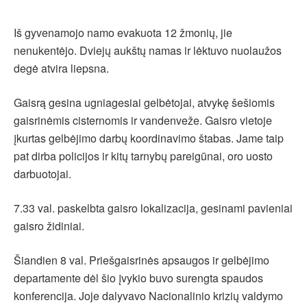
Iš gyvenamojo namo evakuota 12 žmonių, jie
nenukentėjo. Dviejų aukštų namas ir lėktuvo nuolaužos
degė atvira liepsna.
Gaisrą gesina ugniagesiai gelbėtojai, atvykę šešiomis
gaisrinėmis cisternomis ir vandenveže. Gaisro vietoje
įkurtas gelbėjimo darbų koordinavimo štabas. Jame taip
pat dirba policijos ir kitų tarnybų pareigūnai, oro uosto
darbuotojai.
7.33 val. paskelbta gaisro lokalizacija, gesinami pavieniai
gaisro židiniai.
Šiandien 8 val. Priešgaisrinės apsaugos ir gelbėjimo
departamente dėl šio įvykio buvo surengta spaudos
konferencija. Joje dalyvavo Nacionalinio krizių valdymo