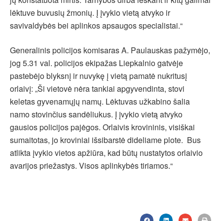
lėktuve buvusių žmonių. Į įvykio vietą atvyko ir
savivaldybės bei aplinkos apsaugos specialistai.“
Generalinis policijos komisaras A. Paulauskas pažymėjo,
jog 5.31 val. policijos ekipažas Liepkalnio gatvėje
pastebėjo blyksnį ir nuvykę į vietą pamatė nukritusį
orlaivį: „Ši vietovė nėra tankiai apgyvendinta, stovi
keletas gyvenamųjų namų. Lėktuvas užkabino šalia
namo stovinčius sandėliukus. Į įvykio vietą atvyko
gausios policijos pajėgos. Orlaivis krovininis, visiškai
sumaitotas, jo kroviniai išsibarstė dideliame plote. Bus
atlikta įvykio vietos apžiūra, kad būtų nustatytos orlaivio
avarijos priežastys. Visos aplinkybės tiriamos.“