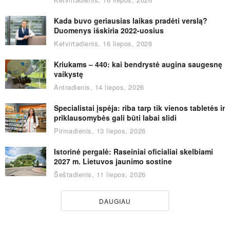
Kada buvo geriausias laikas pradėti verslą?
Duomenys išskiria 2022-uosius
Ketvirtadienis, 16 liepos, 2026
Kriukams – 440: kai bendrystė augina saugesnę
vaikystę
Antradienis, 14 liepos, 2026
Specialistai įspėja: riba tarp tik vienos tabletės ir
priklausomybės gali būti labai slidi
Pirmadienis, 13 liepos, 2026
Istorinė pergalė: Raseiniai oficialiai skelbiami
2027 m. Lietuvos jaunimo sostine
Šeštadienis, 11 liepos, 2026
DAUGIAU