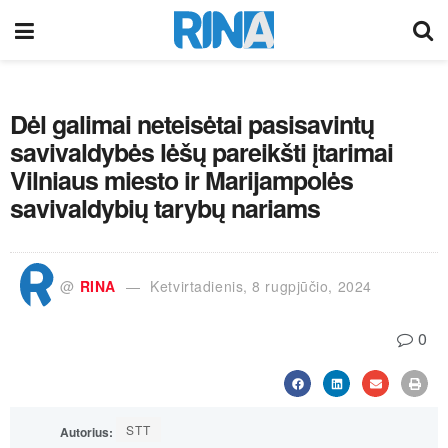
Dėl galimai neteisėtai pasisavintų
savivaldybės lėšų pareikšti įtarimai
Vilniaus miesto ir Marijampolės
savivaldybių tarybų nariams
@
RINA
Ketvirtadienis, 8 rugpjūčio, 2024
0
STT
Autorius: