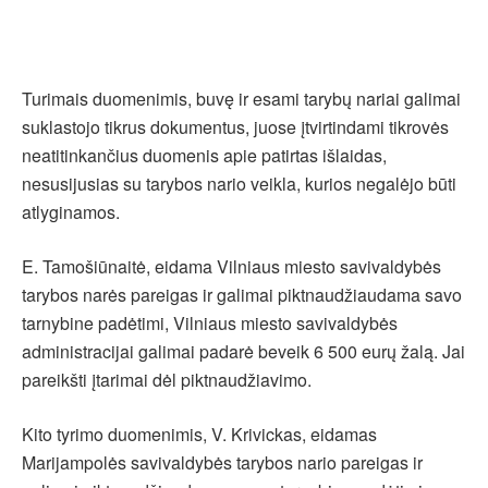
Turimais duomenimis, buvę ir esami tarybų nariai galimai
suklastojo tikrus dokumentus, juose įtvirtindami tikrovės
neatitinkančius duomenis apie patirtas išlaidas,
nesusijusias su tarybos nario veikla, kurios negalėjo būti
atlyginamos.
E. Tamošiūnaitė, eidama Vilniaus miesto savivaldybės
tarybos narės pareigas ir galimai piktnaudžiaudama savo
tarnybine padėtimi, Vilniaus miesto savivaldybės
administracijai galimai padarė beveik 6 500 eurų žalą. Jai
pareikšti įtarimai dėl piktnaudžiavimo.
Kito tyrimo duomenimis, V. Krivickas, eidamas
Marijampolės savivaldybės tarybos nario pareigas ir