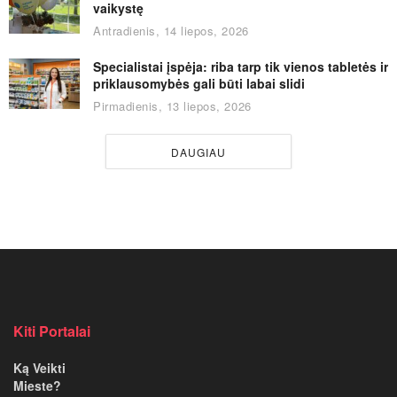
vaikystę
Antradienis, 14 liepos, 2026
Specialistai įspėja: riba tarp tik vienos tabletės ir
priklausomybės gali būti labai slidi
Pirmadienis, 13 liepos, 2026
DAUGIAU
Kiti Portalai
Ką Veikti
Mieste?