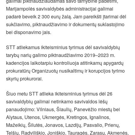
galimai piktnaudžiaudamas savo tarnybine padėtimi,
Marijampolės savivaldybės administracijai galimai
padarė beveik 2 300 eurų žalą. Jam pareikšti įtarimai dėl
sukčiavimo, piktnaudžiavimo ir dokumentų suklastojimo
bei disponavimo jais.
STT atliekamus ikiteisminius tyrimus dėl savivaldybių
tarybų narių galimo piktnaudžiavimo 2019–2023 m.
kadencijos laikotarpiu kontroliuoja atitinkamų apygardų
prokuratūrų Organizuotų nusikaltimų ir korupcijos tyrimo
skyrių prokurorai.
Šiuo metu STT atlieka ikiteisminius tyrimus dėl 26
savivaldybių galimai netinkamo savivaldos lėšų
panaudojimo: Vilniaus, Šiaulių, Panevėžio miestų bei
Alytaus, Utenos, Ukmergės, Kretingos, Ignalinos,
Mažeikių, Šilutės, Jonavos, Lazdijų, Pasvalio, Prienų,
Telšių, Radviliškio, Joniškio, Tauragės, Zarasų, Akmenės,