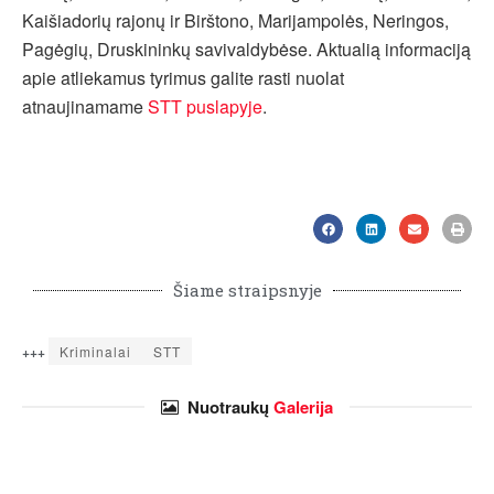
Kaišiadorių rajonų ir Birštono, Marijampolės, Neringos,
Pagėgių, Druskininkų savivaldybėse. Aktualią informaciją
apie atliekamus tyrimus galite rasti nuolat
atnaujinamame
STT puslapyje
.
Šiame straipsnyje
+++
Kriminalai
STT
Nuotraukų
Galerija