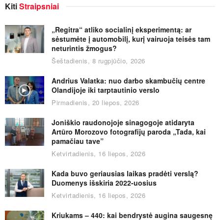
Kiti
Straipsniai
„Regitra“ atliko socialinį eksperimentą: ar
sėstumėte į automobilį, kurį vairuoja teisės tam
neturintis žmogus?
Šeštadienis, 8 rugpjūčio, 2026
Andrius Valatka: nuo darbo skambučių centre
Olandijoje iki tarptautinio verslo
Pirmadienis, 20 liepos, 2026
Joniškio raudonojoje sinagogoje atidaryta
Artūro Morozovo fotografijų paroda „Tada, kai
pamačiau tave”
Ketvirtadienis, 16 liepos, 2026
Kada buvo geriausias laikas pradėti verslą?
Duomenys išskiria 2022-uosius
Ketvirtadienis, 16 liepos, 2026
Kriukams – 440: kai bendrystė augina saugesnę