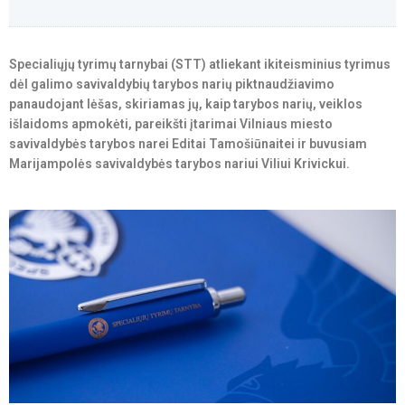
Specialiųjų tyrimų tarnybai (STT) atliekant ikiteisminius tyrimus
dėl galimo savivaldybių tarybos narių piktnaudžiavimo
panaudojant lėšas, skiriamas jų, kaip tarybos narių, veiklos
išlaidoms apmokėti, pareikšti įtarimai Vilniaus miesto
savivaldybės tarybos narei Editai Tamošiūnaitei ir buvusiam
Marijampolės savivaldybės tarybos nariui Viliui Krivickui.