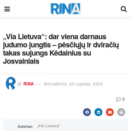
„Via Lietuva“: dar viena darnaus
judumo jungtis – pėsčiųjų ir dviračių
takas sujungs Kėdainius su
Josvainiais
@
RINA
Antradienis, 23 rugsėjo, 2025
0
„Via Lietuva“
Autorius: