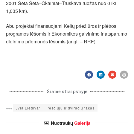
2001 Šėta Šėta–Okainiai–Truskava ruožas nuo 0 iki
1,035 km).
Abu projektai finansuojami Kelių priežiūros ir plėtros
programos lėšomis ir Ekonomikos gaivinimo ir atsparumo
didinimo priemonės lėšomis (angl. – RRF).
Šiame straipsnyje
+++
„Via Lietuva“
Pėsčiųjų ir dviračių takas
Nuotraukų
Galerija