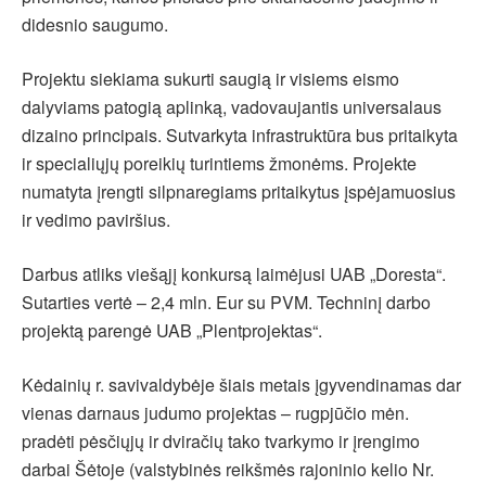
didesnio saugumo.
Projektu siekiama sukurti saugią ir visiems eismo
dalyviams patogią aplinką, vadovaujantis universalaus
dizaino principais. Sutvarkyta infrastruktūra bus pritaikyta
ir specialiųjų poreikių turintiems žmonėms. Projekte
numatyta įrengti silpnaregiams pritaikytus įspėjamuosius
ir vedimo paviršius.
Darbus atliks viešąjį konkursą laimėjusi UAB „Doresta“.
Sutarties vertė – 2,4 mln. Eur su PVM. Techninį darbo
projektą parengė UAB „Plentprojektas“.
Kėdainių r. savivaldybėje šiais metais įgyvendinamas dar
vienas darnaus judumo projektas – rugpjūčio mėn.
pradėti pėsčiųjų ir dviračių tako tvarkymo ir įrengimo
darbai Šėtoje (valstybinės reikšmės rajoninio kelio Nr.