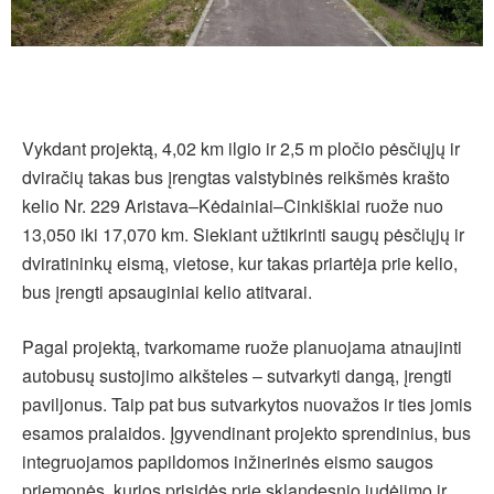
Vykdant projektą, 4,02 km ilgio ir 2,5 m pločio pėsčiųjų ir
dviračių takas bus įrengtas valstybinės reikšmės krašto
kelio Nr. 229 Aristava–Kėdainiai–Cinkiškiai ruože nuo
13,050 iki 17,070 km. Siekiant užtikrinti saugų pėsčiųjų ir
dviratininkų eismą, vietose, kur takas priartėja prie kelio,
bus įrengti apsauginiai kelio atitvarai.
Pagal projektą, tvarkomame ruože planuojama atnaujinti
autobusų sustojimo aikšteles – sutvarkyti dangą, įrengti
paviljonus. Taip pat bus sutvarkytos nuovažos ir ties jomis
esamos pralaidos. Įgyvendinant projekto sprendinius, bus
integruojamos papildomos inžinerinės eismo saugos
priemonės, kurios prisidės prie sklandesnio judėjimo ir