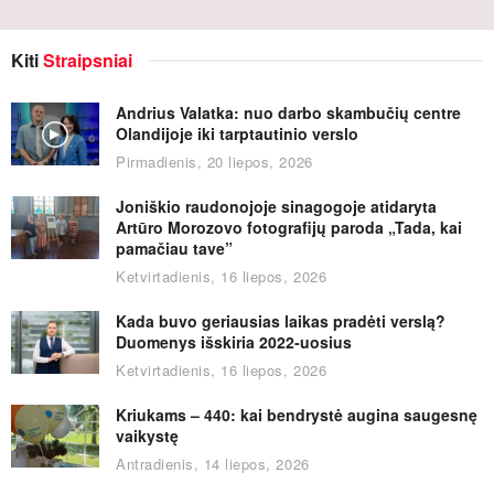
Kiti
Straipsniai
Andrius Valatka: nuo darbo skambučių centre
Olandijoje iki tarptautinio verslo
Pirmadienis, 20 liepos, 2026
Joniškio raudonojoje sinagogoje atidaryta
Artūro Morozovo fotografijų paroda „Tada, kai
pamačiau tave”
Ketvirtadienis, 16 liepos, 2026
Kada buvo geriausias laikas pradėti verslą?
Duomenys išskiria 2022-uosius
Ketvirtadienis, 16 liepos, 2026
Kriukams – 440: kai bendrystė augina saugesnę
vaikystę
Antradienis, 14 liepos, 2026