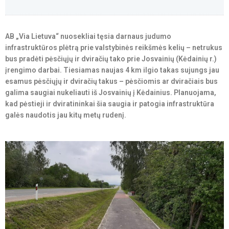
AB „Via Lietuva“ nuosekliai tęsia darnaus judumo
infrastruktūros plėtrą prie valstybinės reikšmės kelių – netrukus
bus pradėti pėsčiųjų ir dviračių tako prie Josvainių (Kėdainių r.)
įrengimo darbai. Tiesiamas naujas 4 km ilgio takas sujungs jau
esamus pėsčiųjų ir dviračių takus – pėsčiomis ar dviračiais bus
galima saugiai nukeliauti iš Josvainių į Kėdainius. Planuojama,
kad pėstieji ir dviratininkai šia saugia ir patogia infrastruktūra
galės naudotis jau kitų metų rudenį.