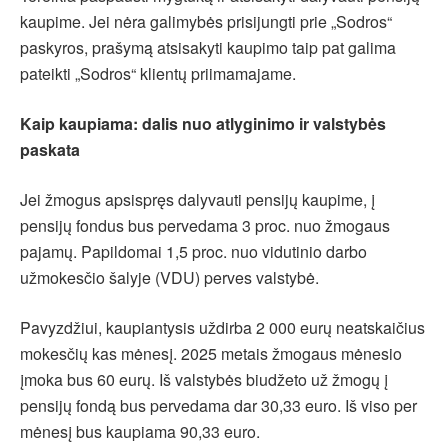
kaupime. Jei nėra galimybės prisijungti prie „Sodros“
paskyros, prašymą atsisakyti kaupimo taip pat galima
pateikti „Sodros“ klientų priimamajame.
Kaip kaupiama: dalis nuo atlyginimo ir valstybės
paskata
Jei žmogus apsispręs dalyvauti pensijų kaupime, į
pensijų fondus bus pervedama 3 proc. nuo žmogaus
pajamų. Papildomai 1,5 proc. nuo vidutinio darbo
užmokesčio šalyje (VDU) perves valstybė.
Pavyzdžiui, kaupiantysis uždirba 2 000 eurų neatskaičius
mokesčių kas mėnesį. 2025 metais žmogaus mėnesio
įmoka bus 60 eurų. Iš valstybės biudžeto už žmogų į
pensijų fondą bus pervedama dar 30,33 euro. Iš viso per
mėnesį bus kaupiama 90,33 euro.