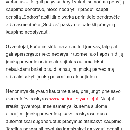
variantus – jie gali patys sudaryti sutartį su norima pensijų
kaupimo bendrove, nieko nedaryti ir pradėti kaupti
pensiją „Sodros” atsitiktine tvarka parinktoje bendrovėje
arba asmeninėje „Sodros” paskyroje pateikti prašymą
kaupime nedalyvauti.
Gyventojai, kuriems siūloma atnaujinti įmokas, taip pat
gali apsispręsti: nieko nedaryti ir tuomet nuo liepos 1 d. jų
įmokų pervedimas bus atnaujintas automatiškai,
nelaukdami birželio 30 d. atnaujinti įmokų pervedimą
arba atsisakyti įmokų pervedimo atnaujinimo.
Nenorintys dalyvauti kaupime turėtų prisijungti prie savo
asmeninės paskyros
www.sodra.lt/gyventojui
. Naujai
įtraukti gyventojai ir tie asmenys, kuriems siūloma
atnaujinti įmokų pervedimą, savo paskyrose mato
automatiškai sugeneruotus prašymus atsisakyti kaupimo.
Tereikia paspausti mygtuką ir atsisakyti dalyvauti pensijų