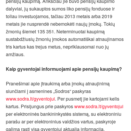
pensijų kaupimą. Anksčiau jie buvo pensijų kaupimo
dalyviai, jų sukauptos sumos liko pensijų fonduose ir
toliau investuojamos, tačiau 2013 metais arba 2019
metais jie nusprendė nebemokėti naujų įmokų. Tokių
žmonių šiemet 135 351. Neterminuotai kaupimą
sustabdžiusių žmonių įmokos automatiškai atnaujinamos
tris kartus kas trejus metus, nepriklausomai nuo jų
amžiaus.
Kaip gyventojai informuojami apie pensijų kaupimą?
Pranešimai apie įtraukimą arba įmokų atnaujinimą
siunčiami į asmenines „Sodros“ paskyras
www.sodra.lt/gyventojui
. Per pusmetį jie kartojami kelis
kartus. Prisijungus prie paskyros
www.sodra.lt/gyventojui
per elektroninės bankininkystės sistemą, su elektroniniu
parašu ar per elektroninius valdžios vartus, paskyroje
galima rasti visą gyventojui aktualią informaciją.