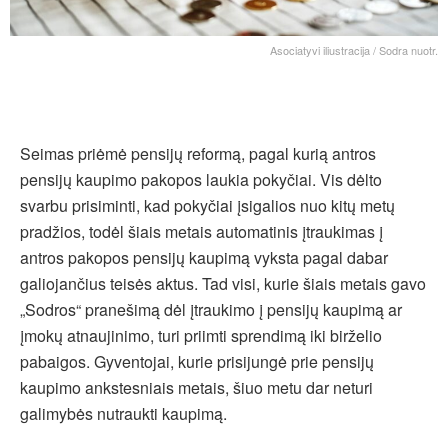
Asociatyvi iliustracija / Sodra nuotr.
Seimas priėmė pensijų reformą, pagal kurią antros
pensijų kaupimo pakopos laukia pokyčiai. Vis dėlto
svarbu prisiminti, kad pokyčiai įsigalios nuo kitų metų
pradžios, todėl šiais metais automatinis įtraukimas į
antros pakopos pensijų kaupimą vyksta pagal dabar
galiojančius teisės aktus. Tad visi, kurie šiais metais gavo
„Sodros“ pranešimą dėl įtraukimo į pensijų kaupimą ar
įmokų atnaujinimo, turi priimti sprendimą iki birželio
pabaigos. Gyventojai, kurie prisijungė prie pensijų
kaupimo ankstesniais metais, šiuo metu dar neturi
galimybės nutraukti kaupimą.