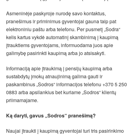
Asmeninėje paskyroje nurodę savo kontaktus,
pranešimus ir priminimus gyventojai gauna taip pat
elektroniniu paštu arba telefonu. Per pusmetį „Sodra“
kelis kartus vykdė automatinį skambinimą į kaupimą
įtrauktiems gyventojams, informuodama juos apie
galimybę pasirinkti kaupimą arba jo atsisakyti.
Informaciją apie įtraukimą į pensijų kaupimą arba
sustabdytų įmokų atnaujinimą galima gauti ir
paskambinus „Sodros“ informacijos telefonu +370 5 250
0883 arba apsilankius bet kuriame „Sodros“ klientų
priimamajame.
Ką daryti, gavus „Sodros“ pranešimą?
Naujai įtraukti į kaupimą gyventojai turi tris pasirinkimo