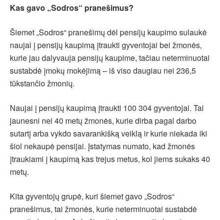
Kas gavo „Sodros“ pranešimus?
Šiemet „Sodros“ pranešimų dėl pensijų kaupimo sulaukė
naujai į pensijų kaupimą įtraukti gyventojai bei žmonės,
kurie jau dalyvauja pensijų kaupime, tačiau neterminuotai
sustabdė įmokų mokėjimą – iš viso daugiau nei 236,5
tūkstančio žmonių.
Naujai į pensijų kaupimą įtraukti 100 304 gyventojai. Tai
jaunesni nei 40 metų žmonės, kurie dirba pagal darbo
sutartį arba vykdo savarankišką veiklą ir kurie niekada iki
šiol nekaupė pensijai. Įstatymas numato, kad žmonės
įtraukiami į kaupimą kas trejus metus, kol jiems sukaks 40
metų.
Kita gyventojų grupė, kuri šiemet gavo „Sodros“
pranešimus, tai žmonės, kurie neterminuotai sustabdė