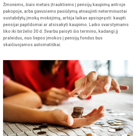
Žmonėms, šiais metais įtrauktiems į pensijų kaupimą antroje
pakopoje, arba gavusiems pasiūlymą atnaujinti neterminuotai
sustabdytų įmokų mokėjimą, artėja laikas apsispręsti: kaupti
pensijai papildomai ar atsisakyti kaupimo. Laiko svarstymams
liko iki birželio 30 d. Svarbu paisyti šio termino, kadangi jį
praleidus, nuo liepos įmokos į pensijų fondus bus
skaičiuojamos automatiškai.