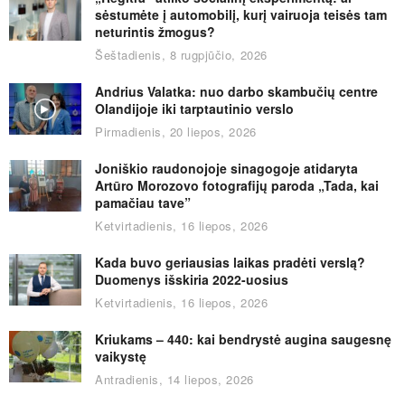
sėstumėte į automobilį, kurį vairuoja teisės tam
neturintis žmogus?
Šeštadienis, 8 rugpjūčio, 2026
Andrius Valatka: nuo darbo skambučių centre
Olandijoje iki tarptautinio verslo
Pirmadienis, 20 liepos, 2026
Joniškio raudonojoje sinagogoje atidaryta
Artūro Morozovo fotografijų paroda „Tada, kai
pamačiau tave”
Ketvirtadienis, 16 liepos, 2026
Kada buvo geriausias laikas pradėti verslą?
Duomenys išskiria 2022-uosius
Ketvirtadienis, 16 liepos, 2026
Kriukams – 440: kai bendrystė augina saugesnę
vaikystę
Antradienis, 14 liepos, 2026